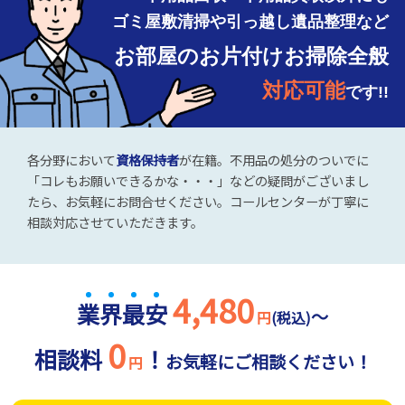
ゴミ屋敷清掃や引っ越し遺品整理など
お部屋のお片付けお掃除全般
対応可能
です!!
各分野において
資格保持者
が在籍。不用品の処分のついでに
「コレもお願いできるかな・・・」などの疑問がございまし
たら、お気軽にお問合せください。コールセンターが丁寧に
相談対応させていただきます。
4,480
業
界
最
安
～
円
(税込)
0
相談料
！
お気軽にご相談ください！
円