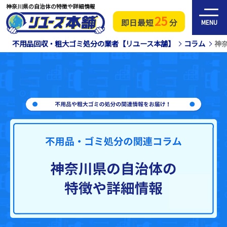
神奈川県の自治体の特徴や詳細情報
25
即日最短
分
MENU
不用品回収・粗大ゴミ処分の業者【リユース本舗】
コラム
神