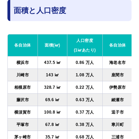
面積と人口密度
人口密度
各自治体
面積(㎢)
各自治体
(1㎢あたり)
横浜市
437.5 ㎢
0.86 万人
海老名市
川崎市
143 ㎢
1.08 万人
座間市
相模原市
328.7 ㎢
0.22 万人
伊勢原市
藤沢市
69.6 ㎢
0.63 万人
綾瀬市
横須賀市
100.8 ㎢
0.37 万人
逗子市
平塚市
67.8 ㎢
0.38 万人
寒川町
茅ヶ崎市
35.7 ㎢
0.68 万人
三浦市