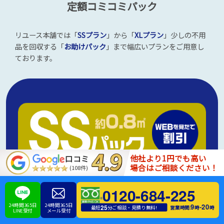
定額コミコミパック
リユース本舗では「
SSプラン
」から「
XLプラン
」少しの不用
品を回収する「
お助けパック
」まで幅広いプランをご用意し
ております。
他社より1円でも高い
口コミ
場合はご相談ください！
(108件)
0120-684-225
24時間365日
24時間365日
9
20
-
25
営業時間:
時
時
最短
分ご相談・見積り無料!
LINE受付
メール受付