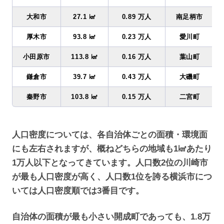
大和市
27.1 ㎢
0.89 万人
南足柄市
厚木市
93.8 ㎢
0.23 万人
愛川町
小田原市
113.8 ㎢
0.16 万人
葉山町
鎌倉市
39.7 ㎢
0.43 万人
大磯町
秦野市
103.8 ㎢
0.15 万人
二宮町
人口密度については、各自治体ごとの面積・環境面
にも左右されますが、概ねどちらの地域も1㎢あたり
1万人以下となってきています。人口数2位の川崎市
が最も人口密度が高く、人口数1位を誇る横浜市につ
いては人口密度順では3番目です。
自治体の面積が最も小さい開成町であっても、1.8万