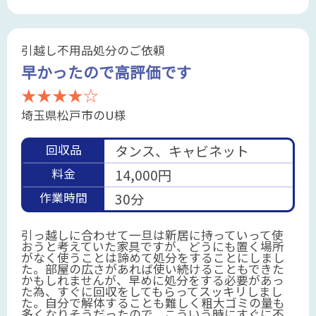
引越し不用品処分のご依頼
早かったので高評価です
★★★★☆
埼玉県松戸市のU様
回収品
タンス、キャビネット
料金
14,000円
作業時間
30分
引っ越しに合わせて一旦は新居に持っていって使
おうと考えていた家具ですが、どうにも置く場所
がなく使うことは諦めて処分をすることにしまし
た。部屋の広さがあれば使い続けることもできた
かもしれませんが、早めに処分をする必要があっ
た為、すぐに回収をしてもらってスッキリしまし
た。自分で解体することも難しく粗大ゴミの量も
多くなりそうだったので、こういう時にすぐに不