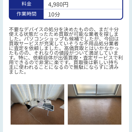
料金
4,980円
作業時間
10分
不要なデバイスの処分を決めたものの、まだ十分
使える状態だったため買取が可能な業者を探しま
した。パソコンショップも候補でしたが、今回は
買取サービスが充実していそうな不用品処分業者
に査定を依頼しました。高価買取とはいかなかっ
たものの、それなりの値段がついて満足していま
す。特に、依頼自体が出張買取・査定サービスで利
用できるので非常に楽です。買取後は新しい持ち
主に使われることになるので無駄にならずに済み
ました。