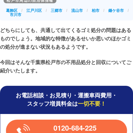
松戸市周辺の自治体情報
す。しかし、それらに反して直接搬入・持ち込み処分の場
葛飾区
/
江戸川区
/
三郷市
/
流山市
/
柏市
/
鎌ケ谷市
/
そのような居住環境の良さから移住を行う人も多く、引越
合には、1kg単位で17.6円(税込)という価格設定がされてい
市川市
しなどで出た大量の粗大ゴミの処分に悩む人も多いようで
るため、費用を50分の1程度に抑えることができます。労
す。また、お子様の成長につれて不用品が多く出てくる傾
どちらにしても、共通して出てくるゴミ処分の問題はある
力が掛かる自治体の収集作業を抑える狙いがあると考えら
向があり、おもちゃ・ベビーベッド、使い終わった学習机
ものでしょう。地域的な特徴があるせいか思いのほかゴミ
れ、バランスの取れた価格設定ともいえるでしょう。この
など、不要なゴミとなる物も多い傾向があります。
の処分が進まない状況もあるようです。
ような事情を考慮すると、不用品の処分等をサポートして
もらえる業者の存在は大きく、業者に依頼する際の費用も
今回はそんな千葉県松戸市の不用品処分と回収についてご
割安と感じられるものとなりそうです。
紹介いたします。
お電話相談・お見積り・運搬車両費用・
スタッフ増員料金は
一切不要！
0120-684-225