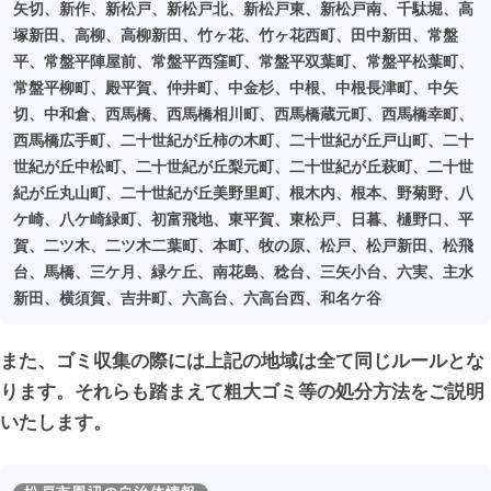
矢切、新作、新松戸、新松戸北、新松戸東、新松戸南、千駄堀、高
盤は充実しており、日常生活での不便さはほとんど感じら
松戸市は都心からもほど近く落ち着いた雰囲気もあり住み
塚新田、高柳、高柳新田、竹ヶ花、竹ヶ花西町、田中新田、常盤
れません。
やすそうな環境となりますが、世帯数・世帯人数も多い地
平、常盤平陣屋前、常盤平西窪町、常盤平双葉町、常盤平松葉町、
域であるため、ゴミが排出される頻度は比較的多いと考え
常盤平柳町、殿平賀、仲井町、中金杉、中根、中根長津町、中矢
東京都心に比較的近く非常に人気があり、アクセス面も便
られます。また、県内でも人口密度が高いため、地域規模
切、中和倉、西馬橋、西馬橋相川町、西馬橋蔵元町、西馬橋幸町、
西馬橋広手町、二十世紀が丘柿の木町、二十世紀が丘戸山町、二十
利で交通網も充実しています。常磐線・新京成線・上野東
に対してのゴミの排出量は多いと言えます。
世紀が丘中松町、二十世紀が丘梨元町、二十世紀が丘萩町、二十世
京ライン・北総線・武蔵野線などの路線が利用でき、県内
紀が丘丸山町、二十世紀が丘美野里町、根木内、根本、野菊野、八
や東京・埼玉方面を始め東西南北の地域へのアクセスが確
松戸市で粗大ゴミを処分する場合、他の自治体にはない特
ケ崎、八ケ崎緑町、初富飛地、東平賀、東松戸、日暮、樋野口、平
保されており移動手段も多く非常に便利です。乗り継ぎに
徴があります。まず、処分手数料・料金が比較的高く設定
賀、二ツ木、二ツ木二葉町、本町、牧の原、松戸、松戸新田、松飛
便利な駅に出やすい環境があり、その点は非常に利点があ
されていることが挙げられます。特に、自治体による戸別
台、馬橋、三ケ月、緑ケ丘、南花島、稔台、三矢小台、六実、主水
るでしょう。都心部からは少し距離がありますが、そのま
収集を依頼した場合には、処分品1点につき1,000円という
新田、横須賀、吉井町、六高台、六高台西、和名ケ谷
ま都心に行くことができる良い環境です。
高額な設定がされています。そのため、他の自治体で3点9
00円で収まるところが、3,000円ともなってしまうと考え
また、ゴミ収集の際には上記の地域は全て同じルールとな
松戸市の年間平均気温は約15℃前後と比較的標準的な傾向
ると非常に高いです。
ります。それらも踏まえて粗大ゴミ等の処分方法をご説明
があり、冬場は東京都心と比べるとやや冷え込むでしょ
いたします。
う。しかし、夏場は平均気温が27～28℃前後と比較的暑く
引っ越しや片付けにより多くの不用品・粗大ゴミが出た場
なる印象があるでしょう。
合には、非常に高額な処分費用が掛ることが予想されま