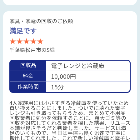
家具・家電の回収のご依頼
満足です
★★★★★
千葉県松戸市のS様
回収品
電子レンジと冷蔵庫
料金
10,000円
作業時間
15分
4人家族用には小さすぎる冷蔵庫を使っていたため
買い換えることにしました。ついでに壊れた電子
レンジも引き取ってもらうため、まとめて不用品
回収業者に処分を依頼することに。粗大ゴミ等の
回収を対応してくれる業者を探した結果、リユース
本舗が良さそうだと判断しました。サービスは満
足のいくもので、当日は手際も良く迅速で丁寧に
搬出してくれました。これで新しい冷蔵庫と電子レ