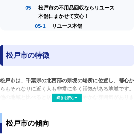
松戸市の不用品回収ならリユース
本舗にまかせて安心！
リユース本舗
松戸市の特徴
松戸市は、千葉県の北西部の県境の場所に位置し、都心か
らもそれなりに近く人も非常に多く活気がある地域です。
他の地域と比べると居住地も多く華やかな雰囲気がありま
続きを読む
す。市西部には江戸川があり県境とになっており、東京都
も非常に近い場所となっています。そのような、恵まれた
松戸市の傾向
条件もあり周辺の地域と同様に人口も多くなっています。
松戸市自体の面積は小さい部類となり、県内でも30番目の