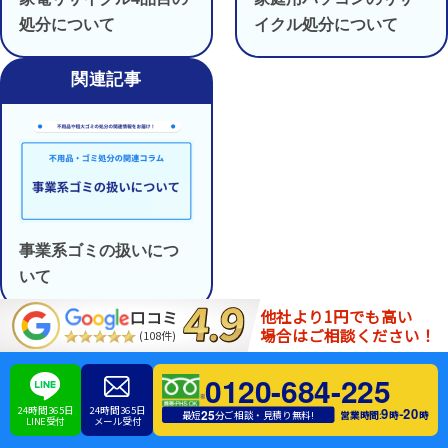
処分について
イクル処分について
事業系ゴミの扱いにつ
いて
他社より1円でも高い
口コミ
場合はご相談ください！
(108件)
松戸市の粗大ゴミの戸別回収
0120-684-225
24時間365日
24時間365日
9
20
-
25
営業時間:
時
時
最短
分ご相談・見積り無料!
LINE受付
メール受付