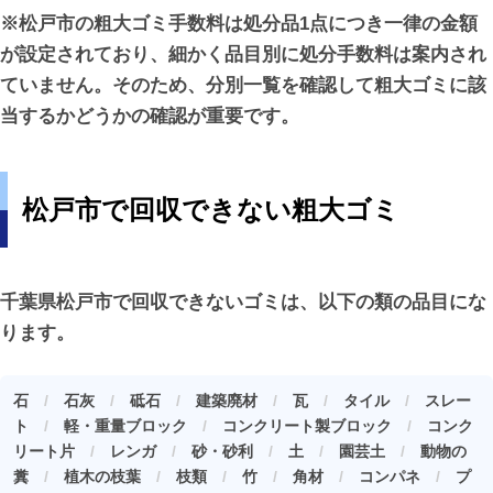
※松戸市の粗大ゴミ手数料は処分品1点につき一律の金額
が設定されており、細かく品目別に処分手数料は案内され
ていません。そのため、分別一覧を確認して粗大ゴミに該
当するかどうかの確認が重要です。
松戸市で回収できない粗大ゴミ
千葉県松戸市で回収できないゴミは、以下の類の品目にな
ります。
石
/
石灰
/
砥石
/
建築廃材
/
瓦
/
タイル
/
スレー
ト
/
軽・重量ブロック
/
コンクリート製ブロック
/
コンク
リート片
/
レンガ
/
砂・砂利
/
土
/
園芸土
/
動物の
糞
/
植木の枝葉
/
枝類
/
竹
/
角材
/
コンパネ
/
プ