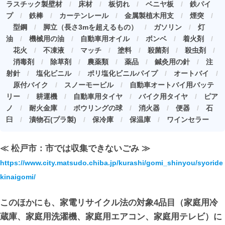
ラスチック製壁材
/
床材
/
板切れ
/
ベニヤ板
/
鉄パイ
プ
/
鉄棒
/
カーテンレール
/
金属製植木用支
/
煙突
/
型鋼
/
脚立（長さ3mを超えるもの）
/
ガソリン
/
灯
油
/
機械用の油
/
自動車用オイル
/
ボンベ
/
着火剤
/
花火
/
不凍液
/
マッチ
/
塗料
/
殺菌剤
/
殺虫剤
/
消毒剤
/
除草剤
/
農薬類
/
薬品
/
鍼灸用の針
/
注
射針
/
塩化ビニル
/
ポリ塩化ビニルパイプ
/
オートバイ
/
原付バイク
/
スノーモービル
/
自動車オートバイ用バッテ
リー
/
耕運機
/
自動車用タイヤ
/
バイク用タイヤ
/
ピア
ノ
/
耐火金庫
/
ボウリングの球
/
消火器
/
便器
/
石
臼
/
漬物石(プラ製)
/
保冷庫
/
保温庫
/
ワインセラー
≪ 松戸市：市では収集できないごみ ≫
https://www.city.matsudo.chiba.jp/kurashi/gomi_shinyou/syoride
kinaigomi/
このほかにも、家電リサイクル法の対象4品目（家庭用冷
蔵庫、家庭用洗濯機、家庭用エアコン、家庭用テレビ）に