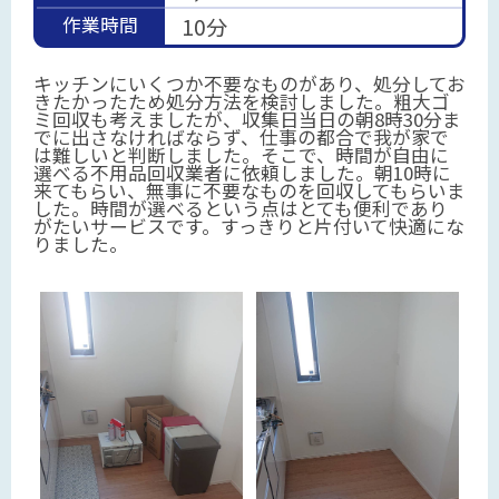
作業時間
10分
キッチンにいくつか不要なものがあり、処分してお
きたかったため処分方法を検討しました。粗大ゴ
ミ回収も考えましたが、収集日当日の朝8時30分ま
でに出さなければならず、仕事の都合で我が家で
は難しいと判断しました。そこで、時間が自由に
選べる不用品回収業者に依頼しました。朝10時に
来てもらい、無事に不要なものを回収してもらいま
した。時間が選べるという点はとても便利であり
がたいサービスです。すっきりと片付いて快適にな
りました。