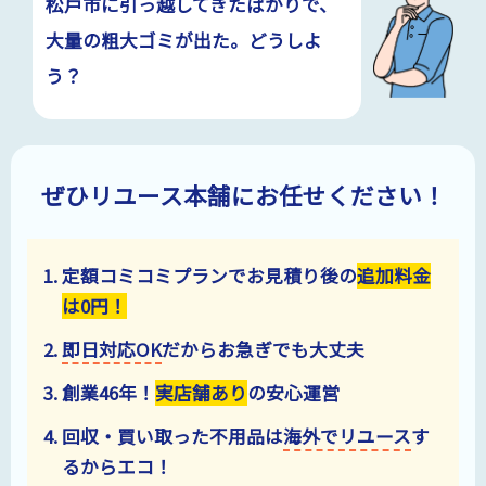
松戸市に引っ越してきたばかりで、
大量の粗大ゴミが出た。どうしよ
う？
ぜひリユース本舗にお任せください！
定額コミコミプランでお見積り後の
追加料金
は
0
円！
即日対応OK
だからお急ぎでも大丈夫
創業
46
年！
実店舗あり
の安心運営
回収・買い取った不用品は
海外でリユース
す
るからエコ！