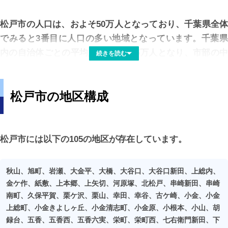
広さとなります。
松戸市の人口は、およそ50万人となっており、千葉県全体
千葉県で7番目の区として誕生した松戸市は、縦横に大き
でみると3番目に人口の多い地域となっています。千葉県
な形をした都市となっており主要な駅周辺は派手さはない
内の自治体ごとの平均人口数が11.5万人となり、市部の中
続きを読む
ものの活気のある住宅地が広がっています。子育てのしや
では非常に人口が多い部類の都市となります。
すい街として人気があり、比較的ファミリー層が多いとて
松戸市の地区構成
も環境の良い街として栄えています。松戸駅周辺エリアは
平均世帯人数は2.2人となりファミリー層が中心の地域と考
様々な商業施設なども充実しており魅力も十分です。周囲
えられます。世帯総数は23万弱となり千葉県全体では3番
の都市へも電車で気軽に移動が可能となっています。
目となります。こちらは自治体ごとの平均世帯数が5万世
帯となることから、平均以上の状況となっています。
松戸市には以下の105の地区が存在しています。
東京都の都心へは20km圏に位置し、電車を使えば45分ほ
どでアクセスすることができます。中高年の方や小さいお
人口・世帯数共に都の自治体平均以上となり、比較的ゴミ
秋山、旭町、岩瀬、大金平、大橋、大谷口、大谷口新田、上総内、
子様・学生を含めファミリー層が居住している傾向が多
の排出量は多い地域といえるでしょう。そのため、ゴミ分
金ケ作、紙敷、上本郷、上矢切、河原塚、北松戸、串崎新田、串崎
く、こじんまりとした落ち着いた雰囲気を感じつつ都心に
別等におけるサービスの充実度はやや高い傾向がありま
南町、久保平賀、栗ケ沢、栗山、幸田、幸谷、古ケ崎、小金、小金
上総町、小金きよしヶ丘、小金清志町、小金原、小根本、小山、胡
近い生活環境を求めている方にはぴったりの環境となって
す。
録台、五香、五香西、五香六実、栄町、栄町西、七右衛門新田、下
います。市内の主要駅周辺は商業施設も十分にあり生活基