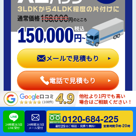
メールで見積もり
電話で見積もり
他社より1円でも高い
口コミ
場合はご相談ください！
(108件)
0120-684-225
24時間365日
24時間365日
9
20
-
25
営業時間:
時
時
最短
分ご相談・見積り無料!
LINE受付
メール受付