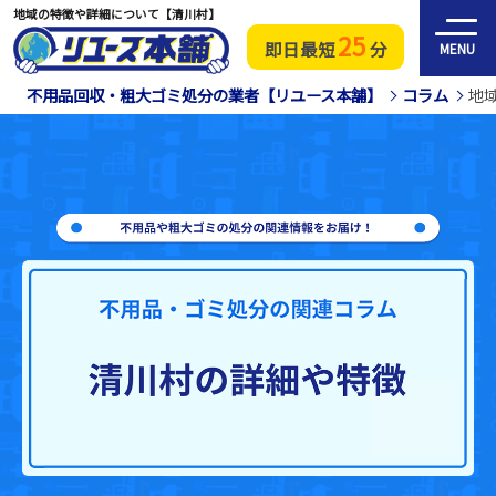
地域の特徴や詳細について【清川村】
25
即日最短
分
MENU
不用品回収・粗大ゴミ処分の業者【リユース本舗】
コラム
地