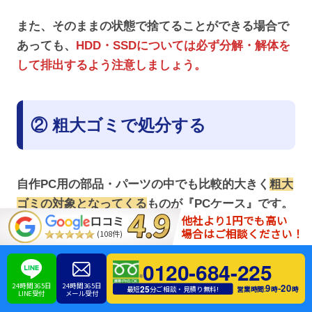
また、そのままの状態で捨てることができる場合で
あっても、
HDD・SSDについては必ず分解・解体を
して排出するよう注意しましょう。
② 粗大ゴミで処分する
自作PC用の部品・パーツの中でも比較的大きく
粗大
ゴミの対象となってくる
ものが『PCケース』です。
他社より1円でも高い
口コミ
金属製・プラスチック製などの様々な素材の製品が
場合はご相談ください！
(108件)
ありますが、ほとんどの場合で粗大ゴミの条件に該
当するものとなるでしょう。
0120-684-225
24時間365日
24時間365日
9
20
-
25
営業時間:
時
時
最短
分ご相談・見積り無料!
LINE受付
メール受付
タワー型と言われるケースの場合は奥行き・高さが4