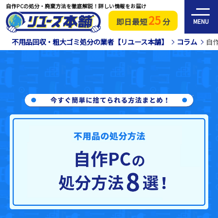
自作PCの処分・廃棄方法を徹底解説！詳しい情報をお届け
25
即日最短
分
MENU
不用品回収・粗大ゴミ処分の業者【リユース本舗】
コラム
自