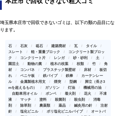
本庄市で回収できない粗大ゴミ
埼玉県本庄市で回収できないゴミは、以下の類の品目にな
ります。
石
/
石灰
/
砥石
/
建築廃材
/
瓦
/
タイル
/
スレート
/
軽・重量ブロック
/
コンクリート製ブロッ
ク
/
コンクリート片
/
レンガ
/
砂・砂利
/
土
/
園芸土
/
動物の糞
/
植木の枝葉
/
枝類
/
竹
/
角
材
/
コンパネ
/
プラスチック製壁材
/
床材
/
板切
れ
/
ベニヤ板
/
鉄パイプ
/
鉄棒
/
カーテンレー
ル
/
金属製植木用支
/
煙突
/
型鋼
/
脚立（長さ3
mを超えるもの）
/
ガソリン
/
灯油
/
機械用の油
/
自動車用オイル
/
ボンベ
/
着火剤
/
花火
/
不凍
液
/
マッチ
/
塗料
/
殺菌剤
/
殺虫剤
/
消毒
剤
/
除草剤
/
農薬類
/
薬品
/
鍼灸用の針
/
注射
針
/
塩化ビニル
/
ポリ塩化ビニルパイプ
/
オートバ