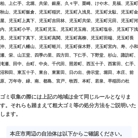
柏、上仁手、北堀、共栄、銀座、久々宇、栗崎、けや木、見福、児玉町
秋山、児玉町飯倉、児玉町稲沢、児玉町入浅見、児玉町太駄、児玉町金
屋、児玉町上真下、児玉町吉田林、児玉町共栄、児玉町元田、児玉町河
内、児玉町小平、児玉町児玉、児玉町児玉南、児玉町塩谷、児玉町下浅
見、児玉町下真下、児玉町高関、児玉町高柳、児玉町田端、児玉町長
沖、児玉町八幡山、児玉町蛭川、児玉町保木野、児玉町宮内、寿、小和
瀬、栄、山王堂、四季の里、四方田、下仁手、下野堂、杉山、諏訪町、
滝瀬、田中、台町、中央、千代田、照若町、西五十子、西富田、仁手、
沼和田、東五十子、東台、東富田、日の出、傍示堂、堀田、本庄、前
原、万年寺、緑、南、都島、宮戸、牧西、本町、若泉、早稲田の杜
ゴミ収集の際には上記の地域は全て同じルールとなりま
す。それらも踏まえて粗大ゴミ等の処分方法をご説明いた
します。
本庄市周辺の自治体は以下からご確認ください。