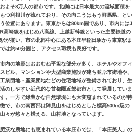
およそ8万人の都市です。北側には日本最大の流域面積を
もつ利根川が流れており、その向こうはもう群馬県、とい
う位置にあります。東京からは80km圏であり、市内にはJ
R高崎線をはじめ八高線、上越新幹線といった主要鉄道の
駅が揃い、市の北部中心にある本庄早稲田駅から東京駅ま
では約50分圏と、アクセス環境も良好です。
市内の地形はおおむね平坦な部分が多く、ホテルやオフィ
スビル、マンションや大型商業施設が建ち並ぶ市街地や、
工業団地・産業団地などの住宅地域が整備されており、生
活のしやすい近代的な首都圏近郊都市として発展していま
す。一方で緑豊かな自然環境にも大変恵まれているのが特
徴で、市の南西部は陣見山をはじめとした標高500m級の
山々が悠々と構える、山村地となっています。
肥沃な農地にも恵まれている本庄市では、「本庄美人」の