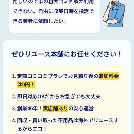
忙しいので市の粗大ゴミ回収が利用
できない。自由に収集日時を指定で
きる業者に依頼したい。
ぜひリユース本舗にお任せください！
定額コミコミプランでお見積り後の
追加料金
は
0
円！
即日対応OK
だからお急ぎでも大丈夫
創業
46
年！
実店舗あり
の安心運営
回収・買い取った不用品は
海外でリユース
す
るからエコ！