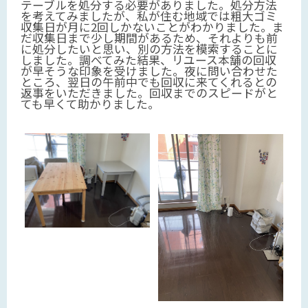
テーブルを処分する必要がありました。処分方法
を考えてみましたが、私が住む地域では粗大ゴミ
収集日が月に2回しかないことがわかりました。ま
だ収集日まで少し期間があるため、それよりも前
に処分したいと思い、別の方法を模索することに
しました。調べてみた結果、リユース本舗の回収
が早そうな印象を受けました。夜に問い合わせた
ところ、翌日の午前中でも回収に来てくれるとの
返事をいただきました。回収までのスピードがと
ても早くて助かりました。