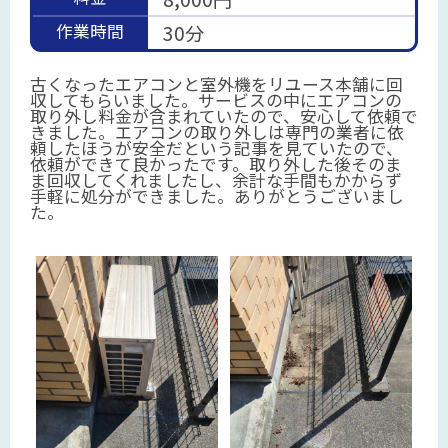
作業時間
30分
古くなったエアコンと室外機をリユース本舗に回
収してもらいました。サービスの中にエアコンの
取り外し料金が含まれていたので、安心して依頼で
きました。エアコンの取り外しは専門の業者に依
頼したほうが安全だという記事を見ていたので、
依頼ができて良かったです。取り外した後そのま
ま回収してくれましたし、余計な手間もかからず
手軽に処分ができました。ありがとうございまし
た。