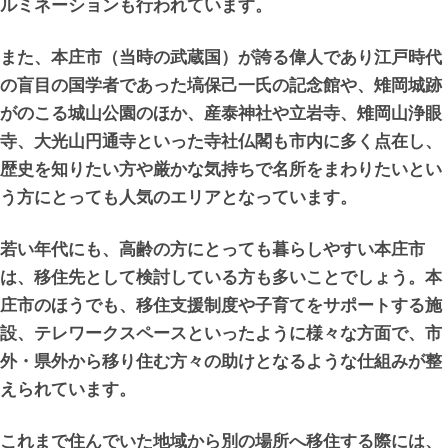
ルミネーションも行われています。
また、本庄市（当時の武蔵国）が誇る偉人であり江戸時代
の盲目の国学者であった塙保己一氏の記念館や、雉岡城跡
がのこる城山公園のほか、産泰神社や立岩寺、雉岡山浄眼
寺、大光山円通寺といった寺社仏閣も市内に多く点在し、
歴史を知りたい方や厳かな気持ちで名所をまわりたいとい
う方にとっても人気のエリアとなっています。
若い年代にも、高齢の方にとっても暮らしやすい本庄市
は、移住先として検討している方も多いことでしょう。本
庄市のほうでも、移住支援制度や子育てをサポートする施
設、テレワークスペースといったように様々な方面で、市
外・県外から移り住む方々の助けとなるような仕組みが整
えられています。
これまで住んでいた地域から別の場所へ移住する際には、