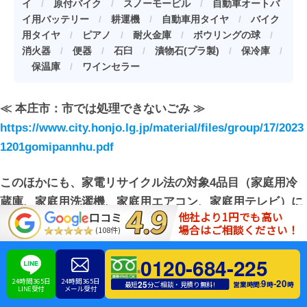
イ
/
原付バイク
/
スノーモービル
/
自動車オートバ
イ用バッテリー
/
耕運機
/
自動車用タイヤ
/
バイク
用タイヤ
/
ピアノ
/
耐火金庫
/
ボウリングの球
/
消火器
/
便器
/
石臼
/
漬物石(プラ製)
/
保冷庫
/
保温庫
/
ワインセラー
≪ 本庄市：市では処理できないごみ ≫
https://www.city.honjo.lg.jp/material/files/group/17/2023
1201gomipannhu.pdf
このほかにも、家電リサイクル法の対象4品目（家庭用冷
蔵庫、家庭用洗濯機、家庭用エアコン、家庭用テレビ）に
他社より1円でも高い
口コミ
ついても粗大ゴミの対象外となってしまうため、不用品回
場合はご相談ください！
(108件)
収業者を利用するか、家電量販店などの引き取りサービス
を活用するようにしましょう。
0120-684-225
24時間365日
24時間365日
9
20
-
25
営業時間:
時
時
最短
分ご相談・見積り無料!
LINE受付
メール受付
家庭用パソコンについては『資源有効利用促進法』に則り