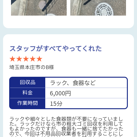
スタッフがすべてやってくれた
★★★★★
埼玉県本庄市のB様
回収品
ラック、食器など
料金
6,000円
作業時間
15分
ラックや細々とした食器類が不要になっていまし
た。ラックだけなら市の粗大ゴミ回収を利用して
もよかったのですが、食器も一緒に捨てたかった
ので、今回は不用品回収業者を利用することにし