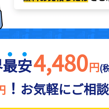
4,480
界
最
安
円
(
！
お気軽にご相談
円