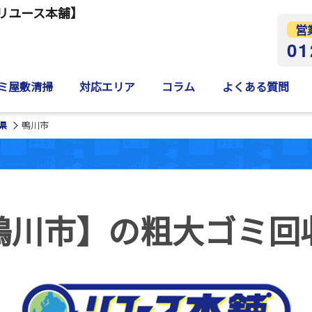
リユース本舗】
営
01
ミ屋敷清掃
対応エリア
コラム
よくある質問
県
鴨川市
鴨川市】の
粗大ゴミ回