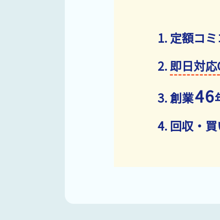
定額コミ
即日対応
46
創業
回収・買