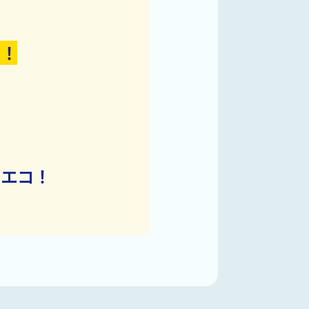
円！
らエコ！