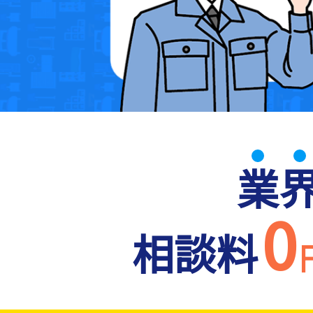
業
0
相談料