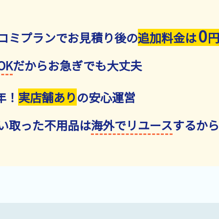
0
コミプランでお見積り後の
追加料金は
OK
だからお急ぎでも大丈夫
年！
実店舗あり
の安心運営
い取った不用品は
海外でリユース
するか