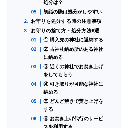
処分は？
初詣の際は処分がしやすい
お守りを処分する時の注意事項
お守りの捨て方・処分方法6選
① 購入先の神社に返納する
② 古神札納め所のある神社
に納める
③ 近くの神社でお焚き上げ
をしてもらう
④ 引き取りが可能な神社に
納める
⑤ どんど焼きで焚き上げを
する
⑥ お焚き上げ代行のサービ
スを利用する