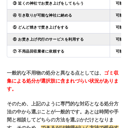
③ 近くの神社でお焚き上げをしてもらう
可能 (
④ 引き取りが可能な神社に納める
可能 (
⑤ どんど焼きで焚き上げをする
可能 (
⑥ お焚き上げ代行のサービスを利用する
可能 (
⑦ 不用品回収業者に依頼する
可能 (
一般的な不用物の処分と異なる点としては、
ゴミ収
集による処分が選択肢に含まれづらい状況がありま
す。
そのため、上記のように専門的な対応となる処分方
法の中から選ぶことが一般的です。あとは時間や手
間と相談してどちらの方法を選ぶかだけとなりま
す。そのため、
できるだけ納得がいく方法で処分す