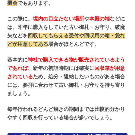
機会
でもあります。
この際に、
境内の目立たない場所
や
本殿の端
などに
は、昨年に購入をしていた古い御札・お守り、破魔
矢などを
回収してもらえる受付や回収用の箱・袋な
どが用意してある
場合がほとんどです。
基本的に
神社で購入できる物が販売されているよう
であれば
、新年の初詣時期には確実に
回収箱が用意
されている
ため、処分・返納したいものがある場合
には、参拝に合わせて古い御札・お守りを持ち寄り
ましょう。
毎年行われるどんど焼きの期間までは比較的分かり
やすく回収を行っている場合が多いでしょう。