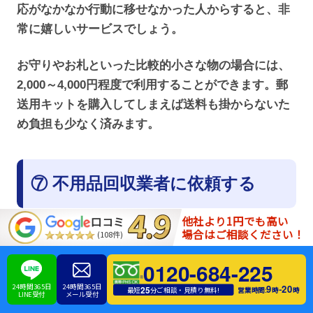
応がなかなか行動に移せなかった人からすると、非
常に嬉しいサービスでしょう。
お守りやお札といった比較的小さな物の場合には、
2,000～4,000円程度で利用することができます。郵
送用キットを購入してしまえば送料も掛からないた
め負担も少なく済みます。
⑦ 不用品回収業者に依頼する
他社より1円でも高い
口コミ
場合はご相談ください！
(108件)
お守りの捨て方・処分方法の1つとして、「不用品回
収業者に依頼する」を利用するという方法も良いで
0120-684-225
しょう。自ら地域の一般ゴミで捨てることもできま
24時間365日
24時間365日
9
20
-
25
営業時間:
時
時
最短
分ご相談・見積り無料!
LINE受付
メール受付
すが、直接自分で捨てる行為が憚られるようであれ