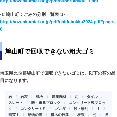
http://hozenkumiai.or.jp/pdf/bunnruihyou_3.pdf
≪ 鳩山町：ごみの分別一覧表 ≫
http://hozenkumiai.or.jp/pdf/gaidobukku2024.pdf#page=
8
鳩山町で回収できない粗大ゴミ
埼玉県比企郡鳩山町で回収できないゴミは、以下の類の品
目になります。
石
/
石灰
/
砥石
/
建築廃材
/
瓦
/
タイル
/
スレート
/
軽・重量ブロック
/
コンクリート製ブロッ
ク
/
コンクリート片
/
レンガ
/
砂・砂利
/
土
/
園芸土
/
動物の糞
/
植木の枝葉
/
枝類
/
竹
/
角