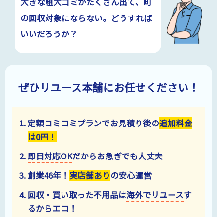
大きな粗大ゴミがたくさん出て、町
の回収対象にならない。どうすれば
いいだろうか？
ぜひリユース本舗にお任せください！
定額コミコミプランでお見積り後の
追加料金
は
0
円！
即日対応OK
だからお急ぎでも大丈夫
創業
46
年！
実店舗あり
の安心運営
回収・買い取った不用品は
海外でリユース
す
るからエコ！