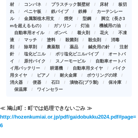
材
/
コンパネ
/
プラスチック製壁材
/
床材
/
板切
れ
/
ベニヤ板
/
鉄パイプ
/
鉄棒
/
カーテンレー
ル
/
金属製植木用支
/
煙突
/
型鋼
/
脚立（長さ3
mを超えるもの）
/
ガソリン
/
灯油
/
機械用の油
/
自動車用オイル
/
ボンベ
/
着火剤
/
花火
/
不凍
液
/
マッチ
/
塗料
/
殺菌剤
/
殺虫剤
/
消毒
剤
/
除草剤
/
農薬類
/
薬品
/
鍼灸用の針
/
注射
針
/
塩化ビニル
/
ポリ塩化ビニルパイプ
/
オートバ
イ
/
原付バイク
/
スノーモービル
/
自動車オートバ
イ用バッテリー
/
耕運機
/
自動車用タイヤ
/
バイク
用タイヤ
/
ピアノ
/
耐火金庫
/
ボウリングの球
/
消火器
/
便器
/
石臼
/
漬物石(プラ製)
/
保冷庫
/
保温庫
/
ワインセラー
≪ 鳩山町：町では処理できないごみ ≫
http://hozenkumiai.or.jp/pdf/gaidobukku2024.pdf#page=
6