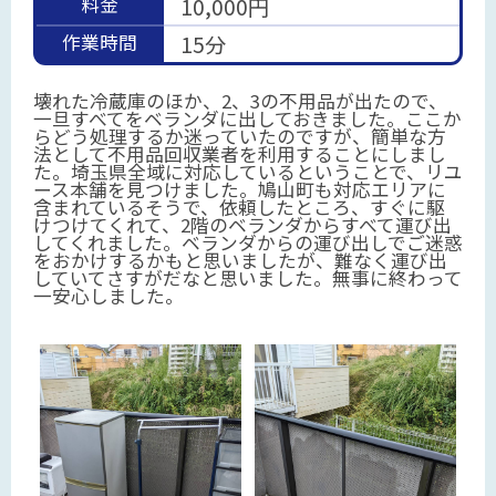
料金
10,000円
作業時間
15分
壊れた冷蔵庫のほか、2、3の不用品が出たので、
一旦すべてをベランダに出しておきました。ここか
らどう処理するか迷っていたのですが、簡単な方
法として不用品回収業者を利用することにしまし
た。埼玉県全域に対応しているということで、リユ
ース本舗を見つけました。鳩山町も対応エリアに
含まれているそうで、依頼したところ、すぐに駆
けつけてくれて、2階のベランダからすべて運び出
してくれました。ベランダからの運び出しでご迷惑
をおかけするかもと思いましたが、難なく運び出
していてさすがだなと思いました。無事に終わって
一安心しました。