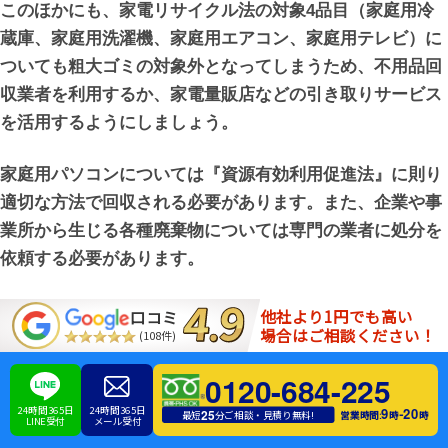
このほかにも、家電リサイクル法の対象4品目（家庭用冷
蔵庫、家庭用洗濯機、家庭用エアコン、家庭用テレビ）に
ついても粗大ゴミの対象外となってしまうため、不用品回
収業者を利用するか、家電量販店などの引き取りサービス
を活用するようにしましょう。
家庭用パソコンについては『資源有効利用促進法』に則り
適切な方法で回収される必要があります。また、企業や事
業所から生じる各種廃棄物については専門の業者に処分を
依頼する必要があります。
他社より1円でも高い
口コミ
場合はご相談ください！
(108件)
0120-684-225
24時間365日
24時間365日
9
20
-
25
営業時間:
時
時
最短
分ご相談・見積り無料!
LINE受付
メール受付