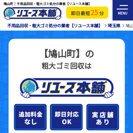
鳩山町｜不用品回収・粗大ゴミ処分の業者【リユース本舗】
25
即日最短
分
MENU
不用品回収・粗大ゴミ処分の業者【リユース本舗】
埼玉県
鳩
【鳩山町】の
粗大ゴミ回収は