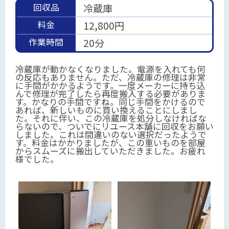
回収品
冷蔵庫
料金
12,800円
作業時間
20分
冷蔵庫が動かなくなりました。電源を入れても何
の反応もありません。ただ、冷蔵庫の修理は非常
に手間がかかるようです。一度メーカーに持ち込
んで修理が完了したら再度搬入する必要がありま
す。かなりの手間ですね。同じ手間をかけるので
あれば、新しいものに買い換えることにしまし
た。それに伴い、この冷蔵庫を処分しなければな
らないので、ついでにリユース本舗に回収をお願い
しました。これは間違いのない選択だったようで
す。料金はかかりましたが、この重いものを部屋
からスムーズに搬出していただきました。お疲れ
様でした。