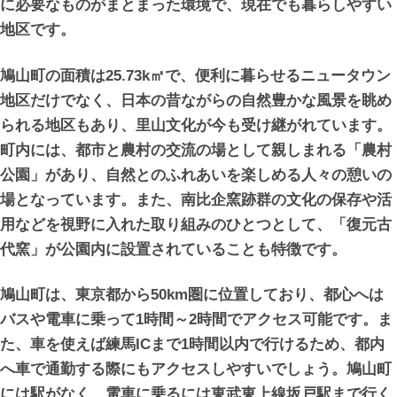
に必要なものがまとまった環境で、現在でも暮らしやすい
地区です。
鳩山町の面積は25.73k㎡で、便利に暮らせるニュータウン
地区だけでなく、日本の昔ながらの自然豊かな風景を眺め
られる地区もあり、里山文化が今も受け継がれています。
町内には、都市と農村の交流の場として親しまれる「農村
公園」があり、自然とのふれあいを楽しめる人々の憩いの
場となっています。また、南比企窯跡群の文化の保存や活
用などを視野に入れた取り組みのひとつとして、「復元古
代窯」が公園内に設置されていることも特徴です。
鳩山町は、東京都から50km圏に位置しており、都心へは
バスや電車に乗って1時間～2時間でアクセス可能です。ま
た、車を使えば練馬ICまで1時間以内で行けるため、都内
へ車で通勤する際にもアクセスしやすいでしょう。鳩山町
には駅がなく、電車に乗るには東武東上線坂戸駅まで行く