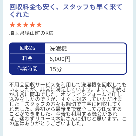
回収料金も安く、スタッフも早く来て
くれた
★★★★★
埼玉県鳩山町のK様
回収品
洗濯機
料金
6,000円
作業時間
15分
不用品回収サービスを利用して洗濯機を回収しても
いましたが、非常に満足しています。まず、手続き
が非常に簡単でした。オンラインフォームで申し
込みをしたのですが、すぐに対応していただけま
した。スタッフの方々も親切で丁寧に回収してく
れました。最初から最後まで安心してお任せする
ことができました。今後も利用する機会があれ
ば、迷わずリユース本舗さんに頼むと思います。こ
の度はありがとうございました。