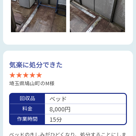
気楽に処分できた
★★★★★
埼玉県鳩山町のM様
回収品
ベッド
料金
8,000円
作業時間
15分
ベッドのきしみがひどくなり、処分することにしま