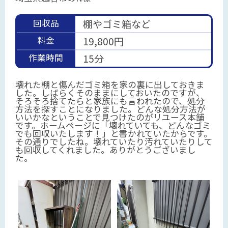
回収品
棚やゴミ箱など
料金
19,800円
作業時間
15分
壊れた棚と傷んだゴミ箱を家の裏に出しておきま
した。しばらくそのままにしておいたのですが、
そろそろ捨てたらと家族にも言われたので、処分
方法を探すことになりました。どんな処分方法が
いいかなということで見つけたのがリユース本舗
です。ホームページに「壊れていても、どんなゴミ
でも回収いたします！」と書かれていたからです。
その通りでしたね。壊れていたり汚れていたりして
も回収してくれました。ありがとうございまし
た。