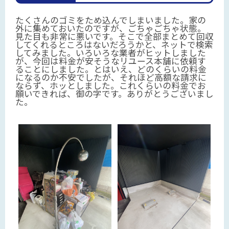
たくさんのゴミをため込んでしまいました。家の
外に集めておいたのですが、ごちゃごちゃ状態。
見た目も非常に悪いです。そこで全部まとめて回収
してくれるところはないだろうかと、ネットで検索
してみました。いろいろな業者がヒットしました
が、今回は料金が安そうなリユース本舗に依頼す
ることにしました。とはいえ、どのくらいの料金
になるのか不安でしたが、それほど高額な請求に
ならず、ホッとしました。これくらいの料金でお
願いできれば、御の字です。ありがとうございまし
た。