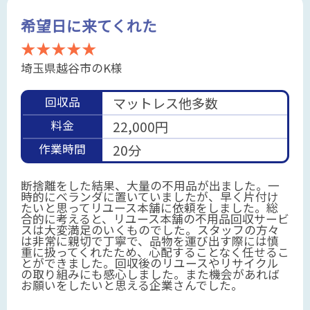
希望日に来てくれた
★★★★★
埼玉県越谷市のK様
回収品
マットレス他多数
料金
22,000円
作業時間
20分
断捨離をした結果、大量の不用品が出ました。一
時的にベランダに置いていましたが、早く片付け
たいと思ってリユース本舗に依頼をしました。総
合的に考えると、リユース本舗の不用品回収サービ
スは大変満足のいくものでした。スタッフの方々
は非常に親切で丁寧で、品物を運び出す際には慎
重に扱ってくれたため、心配することなく任せるこ
とができました。回収後のリユースやリサイクル
の取り組みにも感心しました。また機会があれば
お願いをしたいと思える企業さんでした。