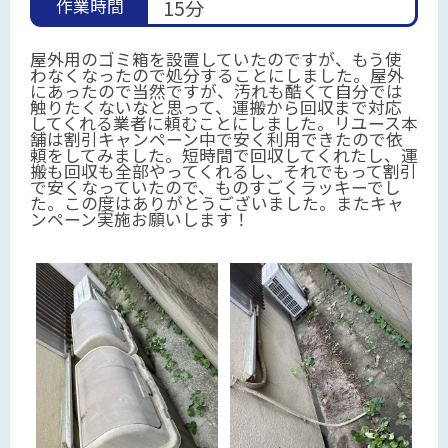
作業時間
15分
屋外用のゴミ箱を設置していたのですが、もう使
わなくなったので処分することにしました。屋外
にあったので当然ですが、汚れも酷くて自分では
触りたくないなと思って、運搬から回収まで対応
してくれる業者に頼むことにしました。リユース本
舗は割引キャンペーン中で安く利用できたので依
頼をしてみました。短時間で回収してくれたし、運
搬も回収も全部やってくれるし、それでもって割引
で安くなっていたので、ものすごくラッキーでし
た。この度はありがとうございました。またキャ
ンペーン実施お願いします！