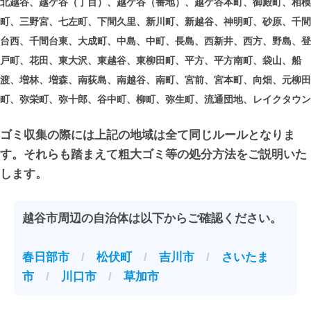
北越谷、越ケ谷（丁目）、越ケ谷（番地）、越ケ谷本町、御殿町、相模
町、三野宮、七左町、下間久里、新川町、新越谷、神明町、砂原、千間
台西、千間台東、大成町、中島、中町、長島、西新井、西方、野島、登
戸町、花田、東大沢、東越谷、東柳田町、平方、平方南町、袋山、船
渡、増林、増森、南荻島、南越谷、南町、宮前、宮本町、向畑、元柳田
町、弥栄町、弥十郎、谷中町、柳町、弥生町、流通団地、レイクタウン
ゴミ収集の際には上記の地域は全て同じルールとなりま
す。それらも踏まえて粗大ゴミ等の処分方法をご説明いた
します。
越谷市周辺の自治体は以下からご確認ください。
春日部市
/
松伏町
/
吉川市
/
さいたま
市
/
川口市
/
草加市