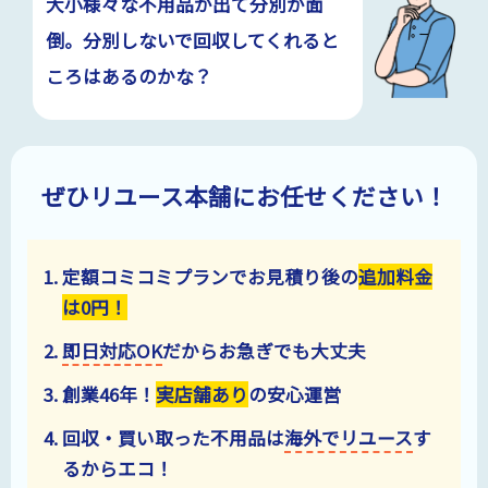
大小様々な不用品が出て分別が面
倒。分別しないで回収してくれると
ころはあるのかな？
ぜひリユース本舗にお任せください！
定額コミコミプランでお見積り後の
追加料金
は
0
円！
即日対応OK
だからお急ぎでも大丈夫
創業
46
年！
実店舗あり
の安心運営
回収・買い取った不用品は
海外でリユース
す
るからエコ！