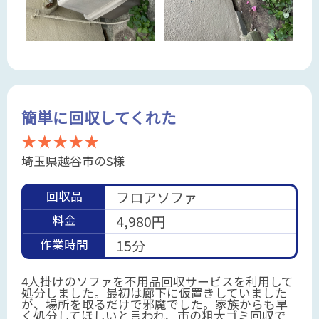
簡単に回収してくれた
★★★★★
埼玉県越谷市のS様
回収品
フロアソファ
料金
4,980円
作業時間
15分
4人掛けのソファを不用品回収サービスを利用して
処分しました。最初は廊下に仮置きしていました
が、場所を取るだけで邪魔でした。家族からも早
く処分してほしいと言われ、市の粗大ゴミ回収で