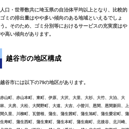
人口・世帯数共に埼玉県の自治体平均以上となり、比較的
ゴミの排出量はやや多い傾向のある地域といえるでしょ
う。そのため、ゴミ分別等におけるサービスの充実度はや
や高い傾向があります。
越谷市の地区構成
越谷市には以下の79の地区があります。
赤山町、赤山本町、東町、伊原、大沢、大里、大杉、大竹、大泊、大
林、大房、大松、大間野町、大道、大吉、小曽川、恩間、恩間新田、上
間久里、川柳町、瓦曽根、蒲生、蒲生茜町、蒲生旭町、蒲生愛宕町、蒲
生寿町、蒲生西町、蒲生東町、蒲生本町、蒲生南町、北後谷、北川崎、