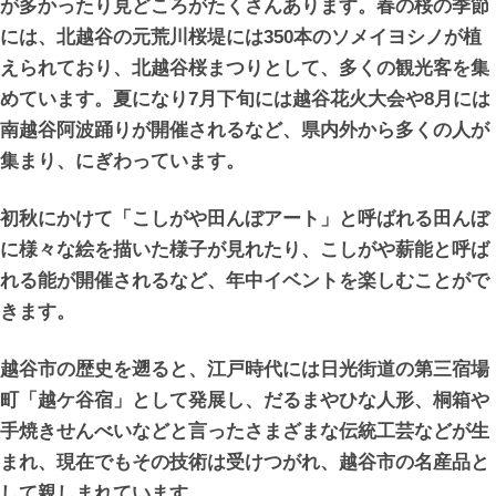
が多かったり見どころがたくさんあります。春の桜の季節
には、北越谷の元荒川桜堤には350本のソメイヨシノが植
えられており、北越谷桜まつりとして、多くの観光客を集
めています。夏になり7月下旬には越谷花火大会や8月には
南越谷阿波踊りが開催されるなど、県内外から多くの人が
集まり、にぎわっています。
初秋にかけて「こしがや田んぼアート」と呼ばれる田んぼ
に様々な絵を描いた様子が見れたり、こしがや薪能と呼ば
れる能が開催されるなど、年中イベントを楽しむことがで
きます。
越谷市の歴史を遡ると、江戸時代には日光街道の第三宿場
町「越ケ谷宿」として発展し、だるまやひな人形、桐箱や
手焼きせんべいなどと言ったさまざまな伝統工芸などが生
まれ、現在でもその技術は受けつがれ、越谷市の名産品と
して親しまれています。