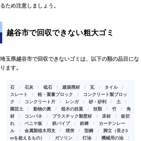
るため注意しましょう。
越谷市で回収できない粗大ゴミ
埼玉県越谷市で回収できないゴミは、以下の類の品目にな
ります。
石
/
石灰
/
砥石
/
建築廃材
/
瓦
/
タイル
/
スレート
/
軽・重量ブロック
/
コンクリート製ブロッ
ク
/
コンクリート片
/
レンガ
/
砂・砂利
/
土
/
園芸土
/
動物の糞
/
植木の枝葉
/
枝類
/
竹
/
角
材
/
コンパネ
/
プラスチック製壁材
/
床材
/
板切
れ
/
ベニヤ板
/
鉄パイプ
/
鉄棒
/
カーテンレー
ル
/
金属製植木用支
/
煙突
/
型鋼
/
脚立（長さ3
mを超えるもの）
/
ガソリン
/
灯油
/
機械用の油
/