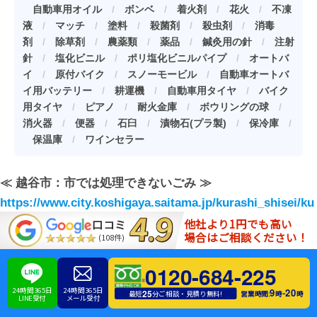
自動車用オイル
/
ボンベ
/
着火剤
/
花火
/
不凍
液
/
マッチ
/
塗料
/
殺菌剤
/
殺虫剤
/
消毒
剤
/
除草剤
/
農薬類
/
薬品
/
鍼灸用の針
/
注射
針
/
塩化ビニル
/
ポリ塩化ビニルパイプ
/
オートバ
イ
/
原付バイク
/
スノーモービル
/
自動車オートバ
イ用バッテリー
/
耕運機
/
自動車用タイヤ
/
バイク
用タイヤ
/
ピアノ
/
耐火金庫
/
ボウリングの球
/
消火器
/
便器
/
石臼
/
漬物石(プラ製)
/
保冷庫
/
保温庫
/
ワインセラー
≪ 越谷市：市では処理できないごみ ≫
https://www.city.koshigaya.saitama.jp/kurashi_shisei/ku
他社より1円でも高い
rashi/gomi_recycle/gomicalendar/files/R06-01.pdf
口コミ
場合はご相談ください！
(108件)
このほかにも、家電リサイクル法の対象4品目（家庭用冷
0120-684-225
蔵庫、家庭用洗濯機、家庭用エアコン、家庭用テレビ）に
24時間365日
24時間365日
9
20
-
25
営業時間:
時
時
最短
分ご相談・見積り無料!
ついても粗大ゴミの対象外となってしまうため、不用品回
LINE受付
メール受付