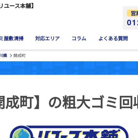
リユース本舗】
営
01
ミ屋敷清掃
対応エリア
コラム
よくある質問
川県
開成町
開成町】の
粗大ゴミ回