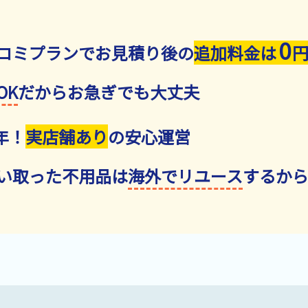
0
コミプランでお見積り後の
追加料金は
OK
だからお急ぎでも大丈夫
年！
実店舗あり
の安心運営
い取った不用品は
海外でリユース
するか