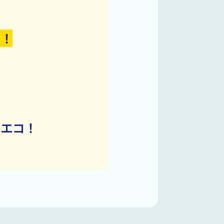
円！
らエコ！