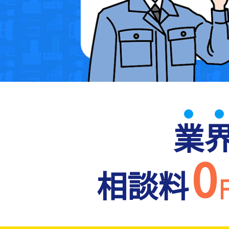
業
0
相談料