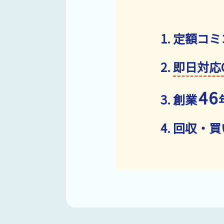
定額コミ
即日対応
46
創業
回収・買