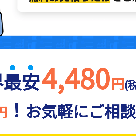
4,480
界
最
安
円
(
！
お気軽にご相談
円