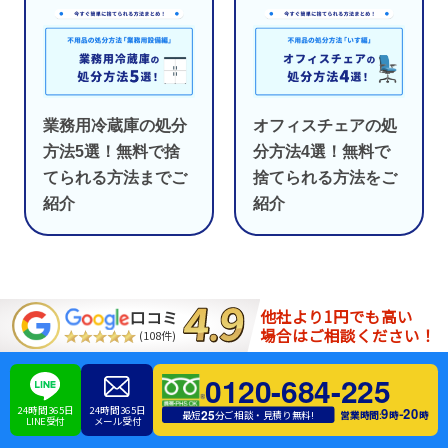
業務用冷蔵庫の処分
オフィスチェアの処
方法5選！無料で捨
分方法4選！無料で
てられる方法までご
捨てられる方法をご
紹介
紹介
他社より1円でも高い
口コミ
場合はご相談ください！
(108件)
リユース本舗 オオヤマ
不用品回収・買取歴10年以上の経験があるベテ
0120-684-225
ランスタッフ。お客様に対して心に響くわかり
24時間365日
24時間365日
9
20
-
25
営業時間:
時
時
最短
分ご相談・見積り無料!
やすいコミュニケーションを意識して日々業務
LINE受付
メール受付
に励んでいます。遺品整理士・特殊清掃士の認