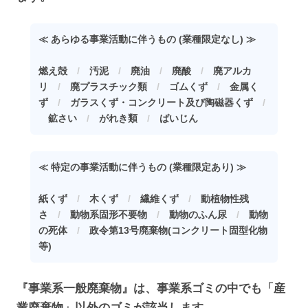
≪ あらゆる事業活動に伴うもの (業種限定なし) ≫
燃え殻
/
汚泥
/
廃油
/
廃酸
/
廃アルカ
リ
/
廃プラスチック類
/
ゴムくず
/
金属く
ず
/
ガラスくず・コンクリート及び陶磁器くず
/
鉱さい
/
がれき類
/
ばいじん
≪ 特定の事業活動に伴うもの (業種限定あり) ≫
紙くず
/
木くず
/
繊維くず
/
動植物性残
さ
/
動物系固形不要物
/
動物のふん尿
/
動物
の死体
/
政令第13号廃棄物(コンクリート固型化物
等)
『事業系一般廃棄物』は、事業系ゴミの中でも「産
業廃棄物」以外のゴミが該当します。