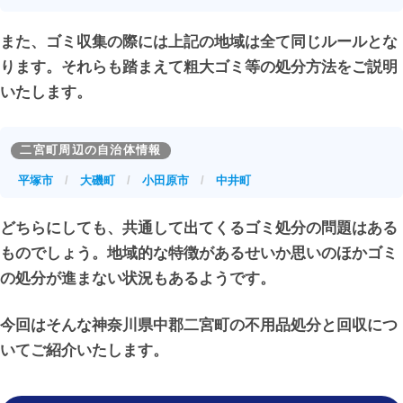
二宮町の年間平均気温は比較的高めで、冬場でも雪が降る
推移を見せている地域といえるでしょう。そのため、ゴミ
ことは少なく、寒さは穏やかな傾向にあります。夏は海風
の排出量も極端に多いわけではなく、計画的な収集体制が
また、ゴミ収集の際には上記の地域は全て同じルールとな
の影響で内陸部よりも暑さが和らぐ日もあり、通年で暮ら
取られています。一方で、住宅地が中心となる地域特性か
ります。それらも踏まえて粗大ゴミ等の処分方法をご説明
しやすい気候条件といえるでしょう。
ら、引越しや住み替え時期には粗大ゴミや生活不用品が一
いたします。
時的に増える傾向も見られます。
このような住環境から、定住や移住を選ぶ世帯も多く、引
二宮町周辺の自治体情報
越しや住み替え、家族構成の変化に伴って家具や家電など
このように、二宮町は落ち着いた人口構成と世帯バランス
の粗大ゴミ、不用品が発生しやすい傾向があります。生活
を持つ地域であり、生活スタイルに応じたゴミ処理や分別
平塚市
/
大磯町
/
小田原市
/
中井町
スタイルの変化とともに、不要品の整理や処分に悩む場面
への意識が求められる町といえるでしょう。
どちらにしても、共通して出てくるゴミ処分の問題はある
も見られる地域といえるでしょう。
ものでしょう。地域的な特徴があるせいか思いのほかゴミ
の処分が進まない状況もあるようです。
今回はそんな神奈川県中郡二宮町の不用品処分と回収につ
いてご紹介いたします。