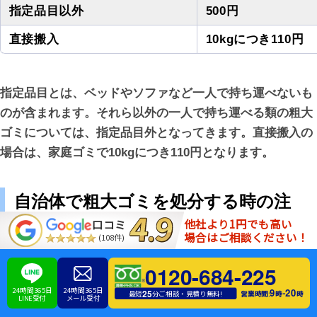
指定品目以外
500円
直接搬入
10kgにつき110円
指定品目とは、ベッドやソファなど一人で持ち運べないも
のが含まれます。それら以外の一人で持ち運べる類の粗大
ゴミについては、指定品目外となってきます。直接搬入の
場合は、家庭ゴミで10kgにつき110円となります。
自治体で粗大ゴミを処分する時の注
意点
他社より1円でも高い
口コミ
場合はご相談ください！
(108件)
0120-684-225
自治体で粗大ゴミを処分する際には注意点があります。こ
24時間365日
24時間365日
の注意点をしっかり頭に入れたうえで利用する必要があり
9
20
-
25
営業時間:
時
時
最短
分ご相談・見積り無料!
LINE受付
メール受付
ます。以下のような注意点を確認しておいてください。