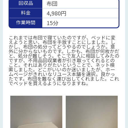
回収品
布団
料金
4,980円
作業時間
15分
これまでは布団で寝ていたのですが、ベッドに変
えようと思い、布団を手放すことにしました。し
かし、布団の処分ってどうやるのでしょうか。意
外に分からないものです。しかも、布団が何枚かだ
と、処分が難しそう。そこで友人に相談してみたの
ですが、不用品回収業者が引き取ってくれるとの
こと。それはありがたいということで、ネット検
索しました。どこがいいのか迷いましたが、ホー
ムページがきれいなリユース本舗を選択。良かっ
たです。布団を難なく運び出してくれました。これ
でベッドを買えるようになりますね。