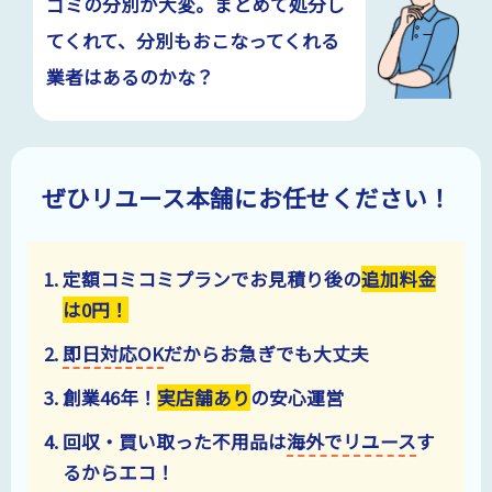
ゴミの分別が大変。まとめて処分し
てくれて、分別もおこなってくれる
業者はあるのかな？
ぜひリユース本舗にお任せください！
定額コミコミプランでお見積り後の
追加料金
は
0
円！
即日対応OK
だからお急ぎでも大丈夫
創業
46
年！
実店舗あり
の安心運営
回収・買い取った不用品は
海外でリユース
す
るからエコ！