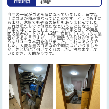
作業時間
4時間
自宅の一室がゴミ部屋になっていました。背丈以
上にゴミが積み重なっていたのです。どうにも手に
あまり、家族でも処置の使用もありませんでした。
これは私たちでは無理だなということになり、専
門家を呼ぶことにしました。専門家とは、不用品
回収業者のことです。中郡二宮町にもいろいろな業
者があるようですが、ゴミ屋敷の片付けがうまそ
うなリユース本舗を選びました。これはあたりで
した。大変な量のゴミなので時間はかかりました
が、きれいに片付けてくれました。掃除までして
いただき、大助かりです。