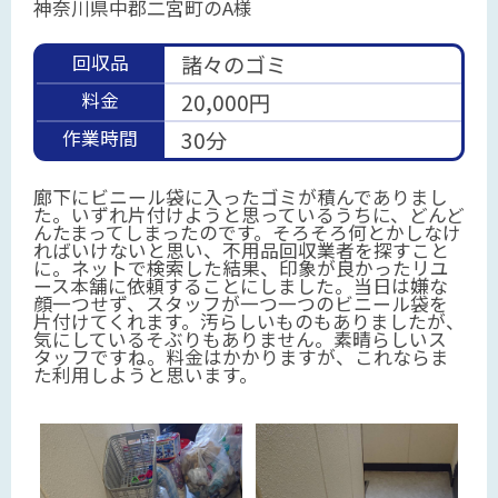
神奈川県中郡二宮町のA様
回収品
諸々のゴミ
料金
20,000円
作業時間
30分
廊下にビニール袋に入ったゴミが積んでありまし
た。いずれ片付けようと思っているうちに、どんど
んたまってしまったのです。そろそろ何とかしなけ
ればいけないと思い、不用品回収業者を探すこと
に。ネットで検索した結果、印象が良かったリユ
ース本舗に依頼することにしました。当日は嫌な
顔一つせず、スタッフが一つ一つのビニール袋を
片付けてくれます。汚らしいものもありましたが、
気にしているそぶりもありません。素晴らしいス
タッフですね。料金はかかりますが、これならま
た利用しようと思います。