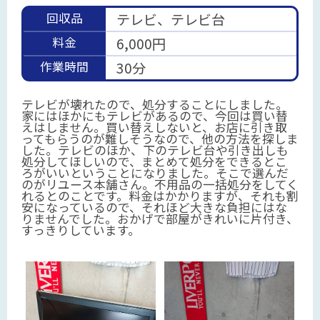
回収品
テレビ、テレビ台
料金
6,000円
作業時間
30分
テレビが壊れたので、処分することにしました。
家にはほかにもテレビがあるので、今回は買い替
えはしません。買い替えしないと、お店に引き取
ってもらうのが難しそうなので、他の方法を探しま
した。テレビのほか、下のテレビ台や引き出しも
処分してほしいので、まとめて処分をできるとこ
ろがいいということになりました。そこで選んだ
のがリユース本舗さん。不用品の一括処分をしてく
れるとのことです。料金はかかりますが、それも割
安になっているので、それほど大きな負担にはな
りませんでした。おかげで部屋がきれいに片付き、
すっきりしています。