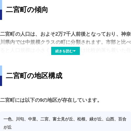
ごしやすい環境が整っています。
二宮町の傾向
二宮町は、町村制施行以降、長い歴史を持つ地域で、かつ
ては農業や漁業を中心に発展してきました。現在でも町内
には緑地や海岸線が残されており、春には草花、夏には海
二宮町の人口は、およそ2万7千人前後となっており、神奈
の景色、秋冬には穏やかな空気感など、四季の移ろいを身
川県内では中規模クラスの町に分類されます。市部と比べ
近に感じることができます。自然と共存した落ち着いた住
ると人口規模は小さく、郡部の中では比較的落ち着いた住
続きを読む
環境が魅力といえるでしょう。
宅地としての性格が強い地域です。神奈川県全体の自治体
平均人口と比べると、やや少なめの水準となっています。
二宮町の地区構成
東京都心へは約70km圏に位置しており、JR東海道線を利
用すれば都内方面や横浜へもアクセスが可能です。通勤圏
平均世帯人数は約2.1人前後とされ、単身世帯や夫婦のみの
としてはやや距離があるものの、静かな暮らしを求めて移
世帯に加え、ファミリー層も一定数見られます。世帯総数
住地として選ばれるケースも多く見られます。隣接する平
は1万2千世帯前後となっており、人口規模に対して世帯数
二宮町には以下の9の地区が存在しています。
塚市や小田原市へも出やすく、買い物や医療など生活面の
は安定している傾向があります。
利便性は確保されています。
一色、川匂、中里、二宮、富士見が丘、松根、緑が丘、山西、百合
人口・世帯数ともに急激な増減は少なく、比較的安定した
が丘