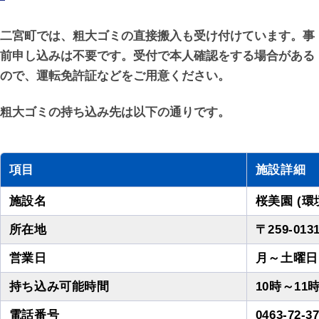
二宮町では、粗大ゴミの直接搬入も受け付けています。事
前申し込みは不要です。受付で本人確認をする場合がある
ので、運転免許証などをご用意ください。
粗大ゴミの持ち込み先は以下の通りです。
項目
施設詳細
施設名
桜美園 (
所在地
〒259-0
営業日
月～土曜日
持ち込み可能時間
10時～11時
電話番号
0463-72-3