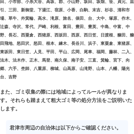
田、小市部、小糸大谷、高坂、郡、小山野、坂田、坂畑、笹、貞元、皿
引、三田、新御堂、下湯江、宿原、小香、白駒、末吉、杉谷、清和市
場、草牛、外箕輪、高水、滝原、旅名、俵田、台、大中、塚原、作木、
辻森、寺沢、常代、戸崎、利根、富田、豊田、豊英、中島、中富、中
野、長石、西粟倉、西猪原、西坂田、西原、西日笠、日渡根、糠田、糠
田飛地、怒田沢、怒田、根本、練木、長谷川、浜子、東粟倉、東猪原、
東坂田、東日笠、人見、平田、平山、広岡、尾車、福岡、藤林、二入、
法木、法木作、正木、馬登、南久保、南子安、三直、箕輪、宮下、向
郷、六手、杢師、八重原、柳城、山高原、山滝野、山本、八幡、陽光
台、吉野
また、ゴミ収集の際には地域によってルールが異なりま
す。それらも踏まえて粗大ゴミ等の処分方法をご説明いた
します。
君津市周辺の自治体は以下からご確認ください。