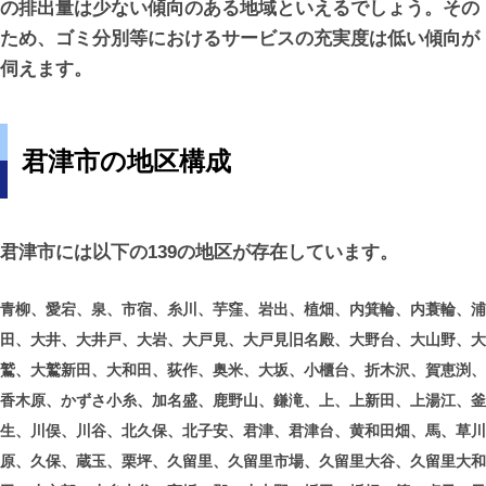
の排出量は少ない傾向のある地域といえるでしょう。その
ため、ゴミ分別等におけるサービスの充実度は低い傾向が
伺えます。
君津市の地区構成
君津市には以下の139の地区が存在しています。
青柳、愛宕、泉、市宿、糸川、芋窪、岩出、植畑、内箕輪、内蓑輪、浦
田、大井、大井戸、大岩、大戸見、大戸見旧名殿、大野台、大山野、大
鷲、大鷲新田、大和田、荻作、奥米、大坂、小櫃台、折木沢、賀恵渕、
香木原、かずさ小糸、加名盛、鹿野山、鎌滝、上、上新田、上湯江、釜
生、川俣、川谷、北久保、北子安、君津、君津台、黄和田畑、馬、草川
原、久保、蔵玉、栗坪、久留里、久留里市場、久留里大谷、久留里大和