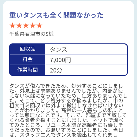
重いタンスも全く問題なかった
★★★★★
千葉県君津市のS様
回収品
タンス
料金
7,000円
作業時間
20分
タンスが傷んできたため、処分することにしまし
た。外見上は問題ありませんでしたが、内部が使
えない状態になっていたため、仕方ありませんでし
た。そこで、どう処分するか悩みましたが、市の
粗大ゴミ回収では外まで搬出しなければいけない
ことがわかりました。高齢の一人暮らしの私にと
っては無理なことです。そこで、部屋まで回収して
くれる業者を探すことにしました。ネットで調べ
てみたところ、リユース本舗が高齢者にも優しそ
うだったので、お願いすることにしました。当日
は、スタッフ二人でタンスを搬出してくれまし