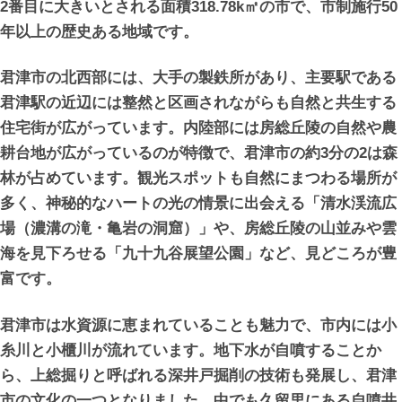
2番目に大きいとされる面積318.78k㎡の市で、市制施行50
年以上の歴史ある地域です。
君津市の北西部には、大手の製鉄所があり、主要駅である
君津駅の近辺には整然と区画されながらも自然と共生する
住宅街が広がっています。内陸部には房総丘陵の自然や農
耕台地が広がっているのが特徴で、君津市の約3分の2は森
林が占めています。観光スポットも自然にまつわる場所が
多く、神秘的なハートの光の情景に出会える「清水渓流広
場（濃溝の滝・亀岩の洞窟）」や、房総丘陵の山並みや雲
海を見下ろせる「九十九谷展望公園」など、見どころが豊
富です。
君津市は水資源に恵まれていることも魅力で、市内には小
糸川と小櫃川が流れています。地下水が自噴することか
ら、上総掘りと呼ばれる深井戸掘削の技術も発展し、君津
市の文化の一つとなりました。中でも久留里にある自噴井