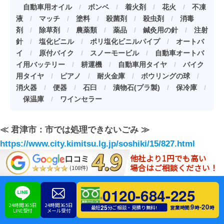
自動車用オイル
/
ボンベ
/
着火剤
/
花火
/
不凍
液
/
マッチ
/
塗料
/
殺菌剤
/
殺虫剤
/
消毒
剤
/
除草剤
/
農薬類
/
薬品
/
鍼灸用の針
/
注射
針
/
塩化ビニル
/
ポリ塩化ビニルパイプ
/
オートバ
イ
/
原付バイク
/
スノーモービル
/
自動車オートバ
イ用バッテリー
/
耕運機
/
自動車用タイヤ
/
バイク
用タイヤ
/
ピアノ
/
耐火金庫
/
ボウリングの球
/
消火器
/
便器
/
石臼
/
漬物石(プラ製)
/
保冷庫
/
保温庫
/
ワインセラー
≪ 君津市：市では処理できないごみ ≫
https://www.city.kimitsu.lg.jp/soshiki/15/827.html
他社より1円でも高い
口コミ
場合はご相談ください！
(108件)
家電リサイクル法の対象4品目（家庭用冷蔵庫、家庭用洗
濯機、家庭用エアコン、家庭用テレビ）についても粗大ゴ
0120-684-225
ミの対象外となってしまうため、不用品回収業者を利用す
24時間365日
24時間365日
9
20
-
25
営業時間:
時
時
最短
分ご相談・見積り無料!
LINE受付
メール受付
るか、家電量販店などの引き取りサービス、君津市の一般