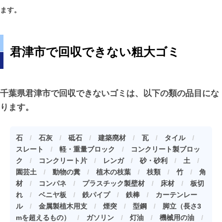
ます。
君津市で回収できない粗大ゴミ
千葉県君津市で回収できないゴミは、以下の類の品目にな
ります。
石
/
石灰
/
砥石
/
建築廃材
/
瓦
/
タイル
/
スレート
/
軽・重量ブロック
/
コンクリート製ブロッ
ク
/
コンクリート片
/
レンガ
/
砂・砂利
/
土
/
園芸土
/
動物の糞
/
植木の枝葉
/
枝類
/
竹
/
角
材
/
コンパネ
/
プラスチック製壁材
/
床材
/
板切
れ
/
ベニヤ板
/
鉄パイプ
/
鉄棒
/
カーテンレー
ル
/
金属製植木用支
/
煙突
/
型鋼
/
脚立（長さ3
mを超えるもの）
/
ガソリン
/
灯油
/
機械用の油
/