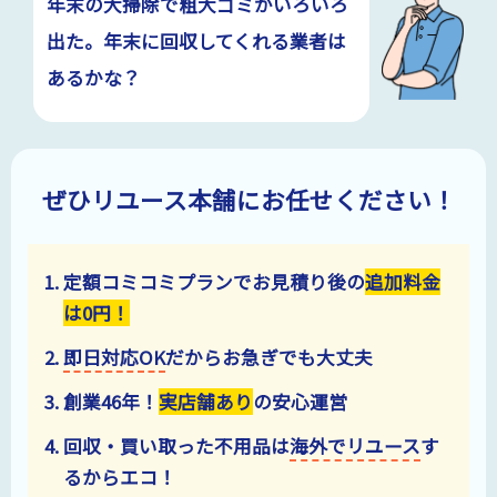
年末の大掃除で粗大ゴミがいろいろ
出た。年末に回収してくれる業者は
あるかな？
ぜひリユース本舗にお任せください！
定額コミコミプランでお見積り後の
追加料金
は
0
円！
即日対応OK
だからお急ぎでも大丈夫
創業
46
年！
実店舗あり
の安心運営
回収・買い取った不用品は
海外でリユース
す
るからエコ！