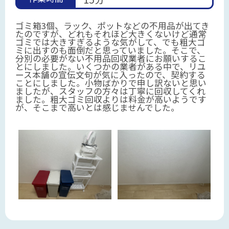
ゴミ箱3個、ラック、ポットなどの不用品が出てき
たのですが、どれもそれほど大きくないけど通常
ゴミでは大きすぎるような気がして、でも粗大ゴ
ミに出すのも面倒だと思っていました。そこで、
分別の必要がない不用品回収業者にお願いするこ
とにしました。いくつかの業者がある中で、リユ
ース本舗の宣伝文句が気に入ったので、契約する
ことにしました。小物ばかりで申し訳ないと思い
ましたが、スタッフの方々は丁寧に回収してくれ
ました。粗大ゴミ回収よりは料金が高いようです
が、そこまで高いとは感じませんでした。