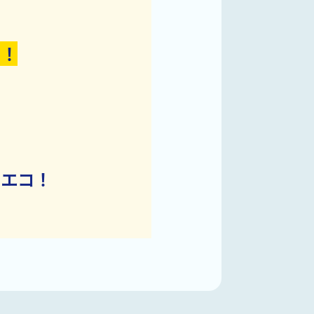
円！
らエコ！