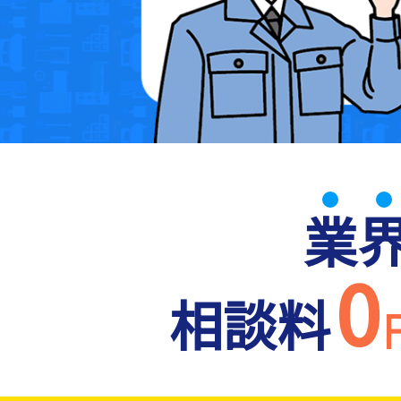
業
0
相談料