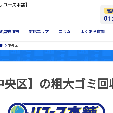
リユース本舗】
営
01
ミ屋敷清掃
対応エリア
コラム
よくある質問
都
中央区
中央区】の
粗大ゴミ回