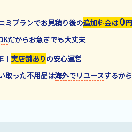
0
コミプランでお見積り後の
追加料金は
OK
だからお急ぎでも大丈夫
年！
実店舗あり
の安心運営
い取った不用品は
海外でリユース
するか