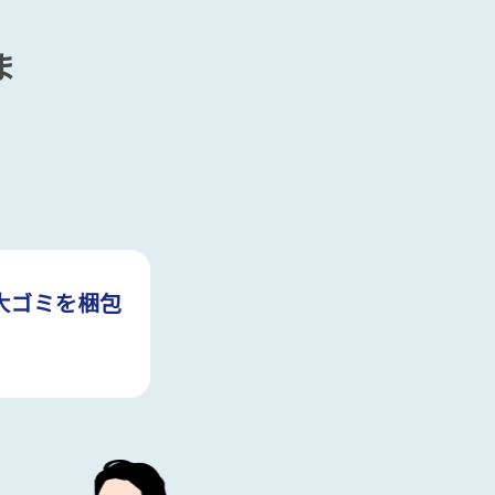
ま
大ゴミを梱包