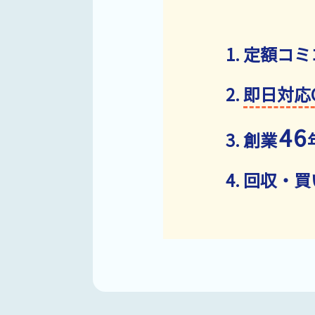
定額コミ
即日対応
46
創業
回収・買