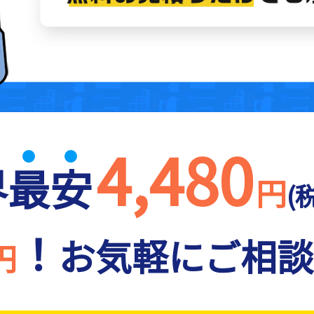
4,480
界
最
安
円
(
！
お気軽にご相談
円