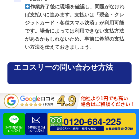
作業終了後に現場を確認し、問題がなけれ
ば支払いに進みます。支払いは「現金・クレ
ジットカード・各種スマホ決済」が利用可能
です。場合によっては利用できない支払方法
があるかもしれないため、事前に希望の支払
い方法を伝えておきましょう。
エコスリーの問い合わせ方法
他社より1円でも高い
口コミ
エコスリーの問い合わせ方法は電話・メールの2つが
場合はご相談ください！
(108件)
用意されています。電話からの問い合わせであれば
スタッフの接客対応が分かるためおすすめです。電
0120-684-225
話の利用が難しい方はメールを利用しましょう。以
24時間365日
24時間365日
9
20
-
25
営業時間:
時
時
最短
分ご相談・見積り無料!
LINE受付
メール受付
下でそれぞれ詳しく説明します。