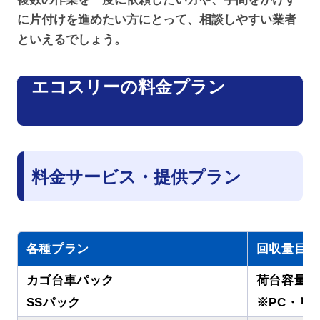
に片付けを進めたい方にとって、相談しやすい業者
といえるでしょう。
エコスリーの料金プラン
料金サービス・提供プラン
各種プラン
回収量目安
カゴ台車パック
荷台容量：1
SSパック
※PC・リ