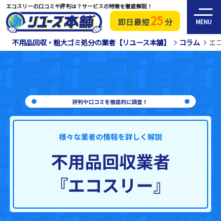
エコスリーの口コミや評判は？サービスの特徴を徹底解説！
25
即日最短
分
MENU
不用品回収・粗大ゴミ処分の業者【リユース本舗】
コラム
エ