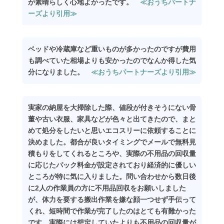
が素晴らしく心地よかったです。
≪おうちパートナ
ーズより引用≫
ベッドや冷蔵庫など重いものが多かったのですが費用
も調べていた相場よりも安かったのでなんか得した気
分になりました。
≪おうちパートナーズより引用≫
実家の納屋を大掃除した際、値段が付きそうにない骨
董や古い衣服、家具などが色々と出てきたので、まと
めて処分をしたいと思いエコスリーに依頼することに
決めました。都合が良いタイミングでメールで無料見
積もりをしてくれるところや、実際の不用品の回収量
に応じたパック料金が設定されており経済的に優しい
ところが特に気に入りました。問い合わせから数日後
に2人の作業員の方に不用品回収をお願いしました
が、体力を要する搬出作業を嫌な顔一つせず手伝って
くれ、短時間で作業が完了したのはとても有難かった
です。実際には想定していたよりも不用品の回収量が