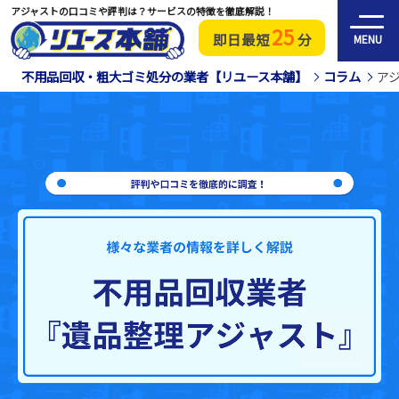
アジャストの口コミや評判は？サービスの特徴を徹底解説！
25
即日最短
分
MENU
不用品回収・粗大ゴミ処分の業者【リユース本舗】
コラム
ア