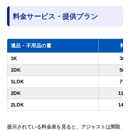
料金サービス・提供プラン
遺品・不用品の量
料金
1K
38,
1DK
58,
1LDK
77,
2DK
115
2LDK
146
提示されている料金表を見ると、アジャストは間取