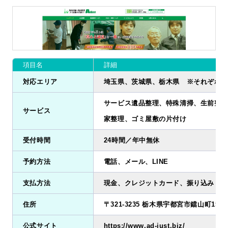
項目名
詳細
対応エリア
埼玉県、茨城県、栃木県 ※それぞれ一
サービス遺品整理、特殊清掃、生前整理
サービス
家整理、ゴミ屋敷の片付け
受付時間
24時間／年中無休
予約方法
電話、メール、LINE
支払方法
現金、クレジットカード、振り込み
住所
〒321-3235 栃木県宇都宮市鐺山町15ー
公式サイト
https://www.ad-just.biz/