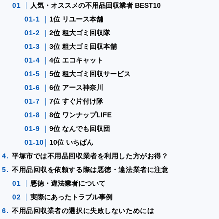
人気・オススメの不用品回収業者 BEST10
1位 リユース本舗
2位 粗大ゴミ回収隊
3位 粗大ゴミ回収本舗
4位 エコキャット
5位 粗大ゴミ回収サービス
6位 アース神奈川
7位 すぐ片付け隊
8位 ワンナップLIFE
9位 なんでも回収団
10位 いちばん
平塚市では不用品回収業者を利用した方がお得？
不用品回収を依頼する際は悪徳・違法業者に注意
悪徳・違法業者について
実際にあったトラブル事例
不用品回収業者の選択に失敗しないためには