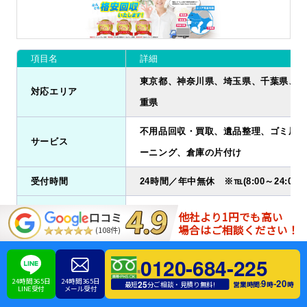
項目名
詳細
東京都、神奈川県、埼玉県、千葉県、愛
対応エリア
重県
不用品回収・買取、遺品整理、ゴミ屋敷
サービス
ーニング、倉庫の片付け
受付時間
24時間／年中無休 ※℡(8:00～24:00
予約方法
電話、メール、LINE
他社より1円でも高い
口コミ
場合はご相談ください！
(108件)
支払方法
現金、クレジットカード、銀行振込
0120-684-225
住所
〒194-0021 東京都町田市中町1-3-1 小
24時間365日
24時間365日
9
20
-
25
営業時間:
時
時
最短
分ご相談・見積り無料!
LINE受付
メール受付
公式サイト
https://sodaigomi-kaishutai.com/