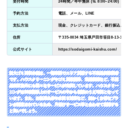
受付時間
24時間／年中無休 (℡ 8:00~24:00)
予約方法
電話、メール、LINE
支払方法
現金、クレジットカード、銀行振込、QR
住所
〒335-0034 埼玉県戸田市笹目8-13-15
公式サイト
https://sodaigomi-kaishu.com/
粗大ゴミ回収本舗は、一都三県でエリア展開する不用品回収業者
です。ハウスクリーニングやゴミ屋敷清掃、遺品整理など、不用
品回収意外にも様々なサービスが充実しています。ハウスクリー
ニングは10種類以上のサービスの中から相談のうえ可能となって
います。また、お部屋全体や水回り対応など、細かくお得なプラ
ンが用意されているため、片付けサービス等と合わせて利用する
と良いでしょう。