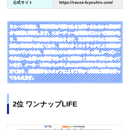
公式サイト
https://reuse-fuyouhin.com/
リユース本舗は、即日対応が可能でありお問い合わせから最短25
分で現場に到着します。スピーディーな対応が口コミで定評があ
り、即日対応での実績が多数あります。東京都を中心に首都圏に
複数の営業所を構えており、同時に多くのトラックによる運用が
行われているため、繁忙期となる連休時期や引っ越しシーズン・
年末といった様々な状況であっても問題なく対応が可能となって
います。メール・LINEからの申し込みは24時間年中無休で受け付
けており、経験豊富なスタッフにより丁寧かつ迅速に対応を行っ
てもらえます。
2位 ワンナップLIFE