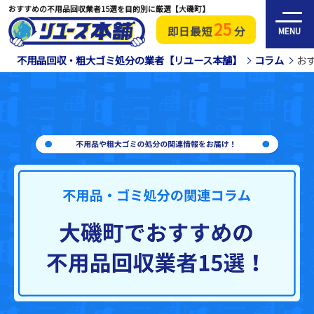
おすすめの不用品回収業者15選を目的別に厳選【大磯町】
25
即日最短
分
MENU
不用品回収・粗大ゴミ処分の業者【リユース本舗】
コラム
お