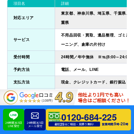
項目名
詳細
東京都、神奈川県、埼玉県、千葉県、愛
対応エリア
重県
不用品回収・買取、遺品整理、ゴミ屋敷
サービス
ーニング、倉庫の片付け
受付時間
24時間／年中無休 ※℡(8:00～24:00
予約方法
電話、メール、LINE
支払方法
現金、クレジットカード、銀行振込
他社より1円でも高い
口コミ
住所
〒194-0021 東京都町田市中町1-3-1 小
場合はご相談ください！
(108件)
公式サイト
https://sodaigomi-kaishutai.com/
0120-684-225
24時間365日
24時間365日
9
20
-
25
営業時間:
時
時
最短
分ご相談・見積り無料!
LINE受付
メール受付
粗大ゴミ回収隊は、生前整理・遺品整理や片付けをお願いできる