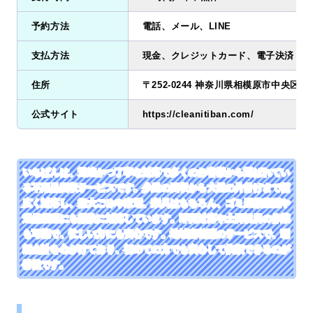
予約方法
電話、メール、LINE
支払方法
現金、クレジットカード、電子決済
住所
〒252-0244 神奈川県相模原市中央区田名7
公式サイト
https://cleanitiban.com/
いちばんは、迅速かつ丁寧な対応で多くのお客様から選ばれてい
る不用品回収サービスです。少量の回収から大量の片付けまで幅
広く対応し、粗大ごみや家電、家具はもちろん、ゴミ屋敷整理や
遺品整理にも柔軟に対応しています。即日対応や土日祝日の作業
も可能で、忙しい方にも安心です。地域密着型のサービスで、明
朗会計を心がけており、初めての方でも安心して依頼できるのが
特徴です。