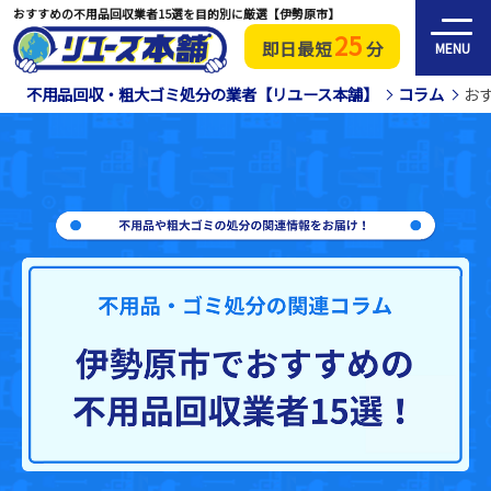
おすすめの不用品回収業者15選を目的別に厳選【伊勢原市】
25
即日最短
分
MENU
不用品回収・粗大ゴミ処分の業者【リユース本舗】
コラム
お