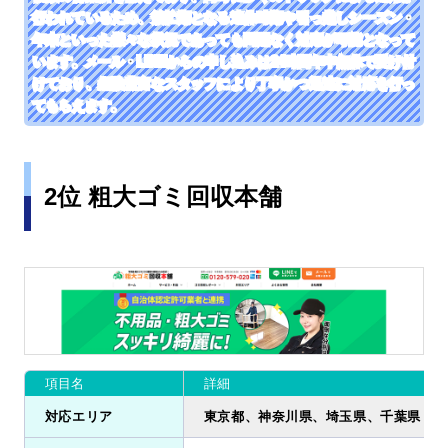
行われているため、繁忙期となる連休時期や引っ越しシーズン・
年末といった様々な状況であっても問題なく対応が可能となって
います。メール・LINEからの申し込みは24時間年中無休で受け付
けており、経験豊富なスタッフにより丁寧かつ迅速に対応を行っ
てもらえます。
2位 粗大ゴミ回収本舗
項目名
詳細
対応エリア
東京都、神奈川県、埼玉県、千葉県