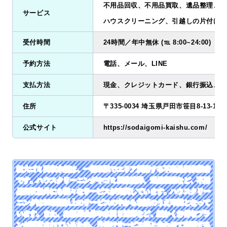
不用品回収、不用品買取、遺品整理、ゴ
サービス
ハウスクリーニング、引越しの片付け、
受付時間
24時間／年中無休 (℡ 8:00~24:00)
予約方法
電話、メール、LINE
支払方法
現金、クレジットカード、銀行振込、QR
住所
〒335-0034 埼玉県戸田市笹目8-13-15
公式サイト
https://sodaigomi-kaishu.com/
粗大ゴミ回収本舗は、一都三県でエリア展開する不用品回収業者
です。ハウスクリーニングやゴミ屋敷清掃、遺品整理など、不用
品回収意外にも様々なサービスが充実しています。ハウスクリー
ニングは10種類以上のサービスの中から相談のうえ可能となって
います。また、お部屋全体や水回り対応など、細かくお得なプラ
ンが用意されているため、片付けサービス等と合わせて利用する