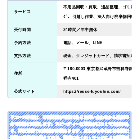
不用品回収・買取、遺品整理、ゴミ屋敷清掃
サービス
ｸﾞ、引越し作業、法人向け廃棄物回収
受付時間
24時間／年中無休
予約方法
電話、メール、LINE
支払方法
現金、クレジットカード、請求書払い、
〒180-0003 東京都武蔵野市吉祥寺南町2
住所
祥寺401
公式サイト
https://reuse-fuyouhin.com/
リユース本舗は、即日対応が可能でありお問い合わせから最短25
分で現場に到着します。スピーディーな対応が口コミで定評があ
り、即日対応での実績が多数あります。東京都を中心に首都圏に
複数の営業所を構えており、同時に多くのトラックによる運用が