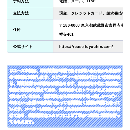
予約方法
電話、メール、LINE
支払方法
現金、クレジットカード、請求書払い、
〒180-0003 東京都武蔵野市吉祥寺南町2
住所
祥寺401
公式サイト
https://reuse-fuyouhin.com/
リユース本舗は、即日対応が可能でありお問い合わせから最短25
分で現場に到着します。スピーディーな対応が口コミで定評があ
り、即日対応での実績が多数あります。東京都を中心に首都圏に
複数の営業所を構えており、同時に多くのトラックによる運用が
行われているため、繁忙期となる連休時期や引っ越しシーズン・
年末といった様々な状況であっても問題なく対応が可能となって
います。メール・LINEからの申し込みは24時間年中無休で受け付
けており、経験豊富なスタッフにより丁寧かつ迅速に対応を行っ
てもらえます。