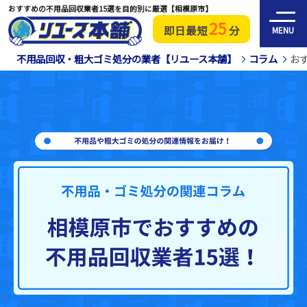
おすすめの不用品回収業者15選を目的別に厳選【相模原市】
25
即日最短
分
MENU
不用品回収・粗大ゴミ処分の業者【リユース本舗】
コラム
お