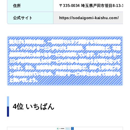
住所
〒335-0034 埼玉県戸田市笹目8-13-15
公式サイト
https://sodaigomi-kaishu.com/
粗大ゴミ回収本舗は、一都三県でエリア展開する不用品回収業者
です。ハウスクリーニングやゴミ屋敷清掃、遺品整理など、不用
品回収意外にも様々なサービスが充実しています。ハウスクリー
ニングは10種類以上のサービスの中から相談のうえ可能となって
います。また、お部屋全体や水回り対応など、細かくお得なプラ
ンが用意されているため、片付けサービス等と合わせて利用する
と良いでしょう。
4位 いちばん