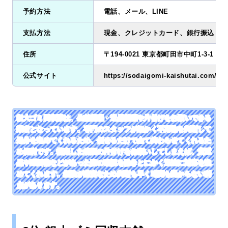
予約方法
電話、メール、LINE
支払方法
現金、クレジットカード、銀行振込
住所
〒194-0021 東京都町田市中町1-3-1 小
公式サイト
https://sodaigomi-kaishutai.com/
粗大ゴミ回収隊は、生前整理・遺品整理や片付けをお願いできる
業者となっています。専門のスタッフが細かく不用物を判断して
処分を進めてくれるため、任せるだけで全て終わらせてくれるた
め便利です。指定した範囲の片付けをお願いしてしまえば、貴重
品や重要物などがあった際の確認を除きとにかく迅速に対応を進
めてくれます。経験が豊富なため判断も早く時間も掛からない利
点があります。