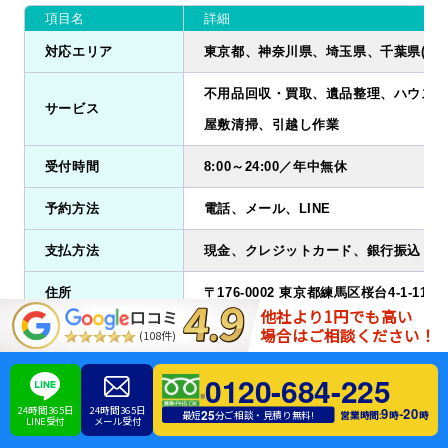
項目名
詳細
対応エリア
東京都、神奈川県、埼玉県、千葉県(北西
不用品回収・買取、遺品整理、ハウスク
サービス
屋敷清掃、引越し作業
受付時間
8:00～24:00／年中無休
予約方法
電話、メール、LINE
支払方法
現金、クレジットカード、銀行振込
住所
〒176-0002 東京都練馬区桜台4-1-11
他社より1円でも高い
口コミ
場合はご相談ください！
公式サイト
https://eco-cat.net/
(108件)
0120-684-225
24時間365日
24時間365日
9
20
-
25
営業時間:
時
時
最短
分ご相談・見積り無料!
エコキャットは、東京都、神奈川県、埼玉県全域と千葉県の北西
LINE受付
メール受付
部の一部地域でサービス展開する不用品回収業者です。料金プラ