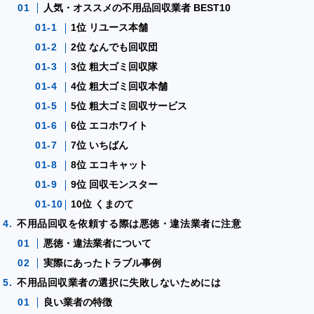
人気・オススメの不用品回収業者 BEST10
1位 リユース本舗
2位 なんでも回収団
3位 粗大ゴミ回収隊
4位 粗大ゴミ回収本舗
5位 粗大ゴミ回収サービス
6位 エコホワイト
7位 いちばん
8位 エコキャット
9位 回収モンスター
10位 くまのて
不用品回収を依頼する際は悪徳・違法業者に注意
悪徳・違法業者について
実際にあったトラブル事例
不用品回収業者の選択に失敗しないためには
良い業者の特徴