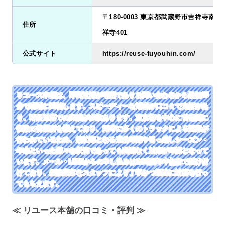
〒180-0003 東京都武蔵野市吉祥寺南町2
住所
祥寺401
公式サイト
https://reuse-fuyouhin.com/
リユース本舗は、即日対応が可能でありお問い合わせから最短25
分で現場に到着します。スピーディーな対応が口コミで定評があ
り、即日対応での実績が多数あります。東京都を中心に首都圏に
複数の営業所を構えており、同時に多くのトラックによる運用が
行われているため、繁忙期となる連休時期や引っ越しシーズン・
年末といった様々な状況であっても問題なく対応が可能となって
います。メール・LINEからの申し込みは24時間年中無休で受け付
けており、経験豊富なスタッフにより丁寧かつ迅速に対応を行っ
てもらえます。
≪ リユース本舗の口コミ・評判 ≫