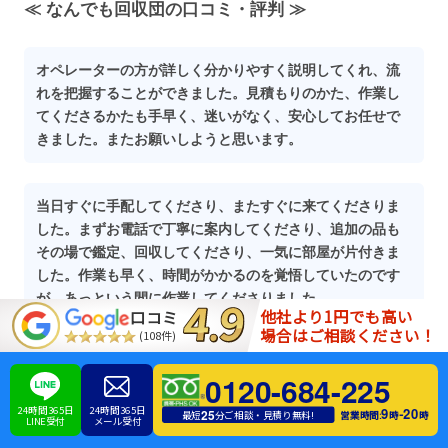
≪ なんでも回収団の口コミ・評判 ≫
オペレーターの方が詳しく分かりやすく説明してくれ、流
れを把握することができました。見積もりのかた、作業し
てくださるかたも手早く、迷いがなく、安心してお任せで
きました。またお願いしようと思います。
当日すぐに手配してくださり、またすぐに来てくださりま
した。まずお電話で丁寧に案内してくださり、追加の品も
その場で鑑定、回収してくださり、一気に部屋が片付きま
した。作業も早く、時間がかかるのを覚悟していたのです
が、あっという間に作業してくださりました。
他社より1円でも高い
口コミ
場合はご相談ください！
(108件)
0120-684-225
お電話相談・お見積り・運搬車両費用・
24時間365日
24時間365日
9
20
-
25
営業時間:
時
時
最短
分ご相談・見積り無料!
スタッフ増員料金は
一切不要！
LINE受付
メール受付