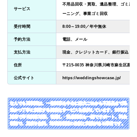
不用品回収・買取、遺品整理、ゴミ屋敷
サービス
ーニング、事業ゴミ回収
受付時間
8:00～19:00／年中無休
予約方法
電話、メール
支払方法
現金、クレジットカード、銀行振込
住所
〒215-0035 神奈川県川崎市麻生区黒川2
公式サイト
https://weddingshowcase.jp/
なんでも回収団は、一都三県を中心に粗大ごみから不用品まで迅
速かつ丁寧に回収する便利なサービスを提供しています。24時間
対応で即日回収可能、引越し・遺品整理も一括でサポート。料金
明朗で、見積り無料。地域密着型の信頼と実績がある業者です。