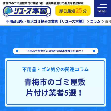
青梅市のゴミ屋敷片付け業者5選！優良業者選びの要点を徹底解説
25
即日最短
分
MENU
不用品回収・粗大ゴミ処分の業者【リユース本舗】
コラム
青