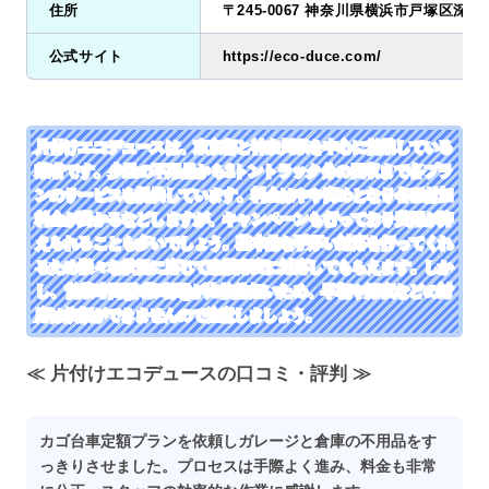
住所
〒245-0067 神奈川県横浜市戸塚区深谷町
公式サイト
https://eco-duce.com/
片付けエコデュースは、東京都と神奈川県を中心に営業している
業者です。少量の不用品から2トントラック分の回収まで各プラ
ンのサービスを提供しています。料金はやや高めとなり各種付加
料金が掛かるなどしますが、キャンペーンも行っており費用が抑
えられることも多いでしょう。基本的な手厚い対応を行ってくれ
るため様々な状況に応じて臨機応変に対応してもらえます。しか
し、営業時間(作業時間)が比較的短いため、早朝や深夜などの対
応は依頼ができませんので注意しましょう。
≪ 片付けエコデュースの口コミ・評判 ≫
カゴ台車定額プランを依頼しガレージと倉庫の不用品をす
っきりさせました。プロセスは手際よく進み、料金も非常