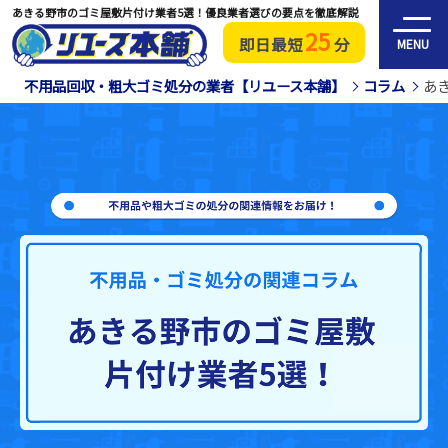
あきる野市のゴミ屋敷片付け業者5選！優良業者選びの要点を徹底解説
25
即日最短
分
MENU
不用品回収・粗大ゴミ処分の業者【リユース本舗】
コラム
あ