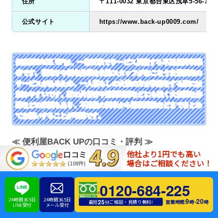
住所
〒111-0032 東京都台東区浅草5-56-10
公式サイト
https://www.back-up0009.com/
便利屋BACK UPは、一都三県でサービス展開する不用品回収業
者です。荷造りや梱包作業を女性スタッフがおこなう女性限定の
サービスがあるため、一人暮らしの女性の方が依頼をする際には
頼みやすいです。家の片付けや清掃対応などにも強く大規模な作
業などの実績もあり、不用品の回収から部屋掃除などまでまとめ
てお願いすることが可能です。
≪ 便利屋BACK UPの口コミ・評判 ≫
他社より1円でも高い
口コミ
場合はご相談ください！
(108件)
はじめて依頼させてもらいました。丁寧に物を扱ってもら
ってとても助かりました。色んな物が出てきてビックリし
0120-684-225
ました。あんまり祖母のものとか見ないので流石だなと思
24時間365日
24時間365日
9
20
-
25
営業時間:
時
時
最短
分ご相談・見積り無料!
LINE受付
メール受付
いました。