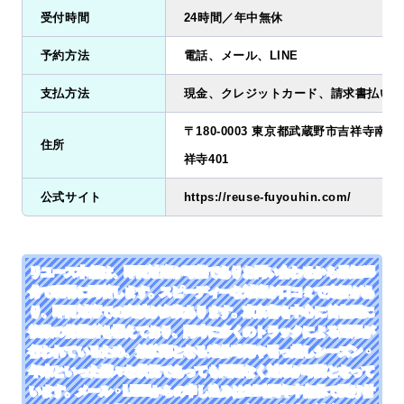
受付時間
24時間／年中無休
予約方法
電話、メール、LINE
支払方法
現金、クレジットカード、請求書払い、
〒180-0003 東京都武蔵野市吉祥寺南町2
住所
祥寺401
公式サイト
https://reuse-fuyouhin.com/
リユース本舗は、即日対応が可能でありお問い合わせから最短25
分で現場に到着します。スピーディーな対応が口コミで定評があ
り、即日対応での実績が多数あります。東京都を中心に首都圏に
複数の営業所を構えており、同時に多くのトラックによる運用が
行われているため、繁忙期となる連休時期や引っ越しシーズン・
年末といった様々な状況であっても問題なく対応が可能となって
います。メール・LINEからの申し込みは24時間年中無休で受け付