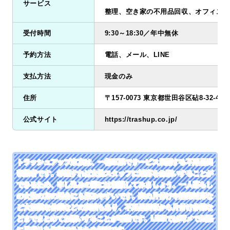
サービス
整理、空き家の不用品回収、オフィス・
受付時間
9:30～18:30／年中無休
予約方法
電話、メール、LINE
支払方法
現金のみ
住所
〒157-0073 東京都世田谷区砧8-32-41
公式サイト
https://trashup.co.jp/
トラッシュアップ東京は、一都三県でサービス展開する不用品回
収業者です。希望すれば女性スタッフに対応をお願いすることが
できるため、申し込みの際には相談してみましょう。一人暮らし
の女性の方の場合にも頼みやすいです。家の片付けや清掃対応な
ど大規模な作業などの実績もあり、不用品回収から片付け作業な
どまでまとめてお願いすることが可能です。LINEでは写メで気軽
に見積りを依頼できるため便利です。