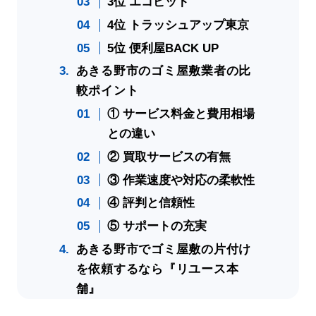
3位 エコピット
4位 トラッシュアップ東京
5位 便利屋BACK UP
あきる野市のゴミ屋敷業者の比
較ポイント
① サービス料金と費用相場
との違い
② 買取サービスの有無
③ 作業速度や対応の柔軟性
④ 評判と信頼性
⑤ サポートの充実
あきる野市でゴミ屋敷の片付け
を依頼するなら『リユース本
舗』