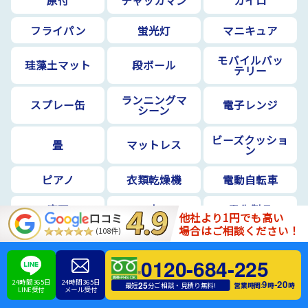
原付
チャッカマン
カイロ
フライパン
蛍光灯
マニキュア
モバイルバッ
珪藻土マット
段ボール
テリー
ランニングマ
スプレー缶
電子レンジ
シーン
ビーズクッショ
畳
マットレス
ン
ピアノ
衣類乾燥機
電動自転車
庭石
土
電化製品
他社より1円でも高い
口コミ
場合はご相談ください！
(108件)
扇風機
洗濯機
物干し竿
0120-684-225
電子ピアノ・エ
座椅子
雛人形
レクトーン
24時間365日
24時間365日
9
20
-
25
営業時間:
時
時
最短
分ご相談・見積り無料!
LINE受付
メール受付