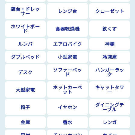
鏡台・ドレッ
レンジ台
クローゼット
サー
ホワイトボー
食器乾燥機
鉄くず
ド
ルンバ
エアロバイク
神棚
ダブルベッド
小型家電
冷凍庫
ソファーベッ
ハンガーラッ
デスク
ド
ク
ホットカーペ
キャットタワ
大型家電
ット
ー
ダイニングテ
椅子
イヤホン
ーブル
金庫
香水
レンガ