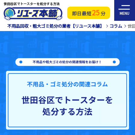
世田谷区でトースターを処分する方法
25
即日最短
分
MENU
不用品回収・粗大ゴミ処分の業者【リユース本舗】
コラム
世