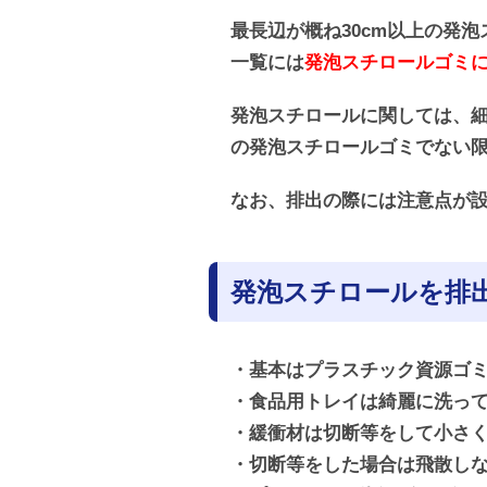
最長辺が概ね30cm以上の発
一覧には
発泡スチロールゴミ
発泡スチロールに関しては、
の発泡スチロールゴミでない
なお、排出の際には注意点が
発泡スチロールを排
・基本はプラスチック資源ゴ
・食品用トレイは綺麗に洗っ
・緩衝材は切断等をして小さ
・切断等をした場合は飛散し