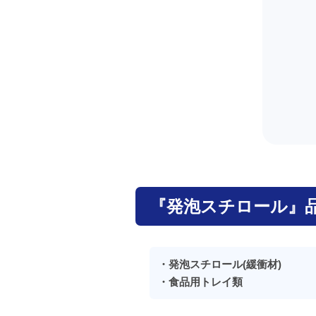
『発泡スチロール』
・発泡スチロール(緩衝材)
・食品用トレイ類