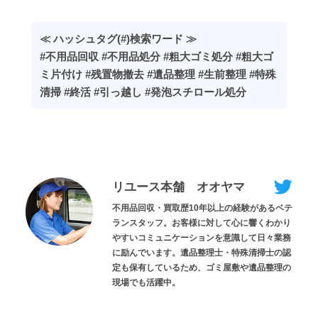
≪ ハッシュタグ(#)検索ワード ≫
#不用品回収 #不用品処分 #粗大ゴミ処分 #粗大ゴ
ミ片付け #残置物撤去 #遺品整理 #生前整理 #特殊
清掃 #終活 #引っ越し #発泡スチロール処分
リユース本舗 オオヤマ
不用品回収・買取歴10年以上の経験があるベテ
ランスタッフ。お客様に対して心に響くわかり
やすいコミュニケーションを意識して日々業務
に励んでいます。遺品整理士・特殊清掃士の認
定も保有しているため、ゴミ屋敷や遺品整理の
現場でも活躍中。