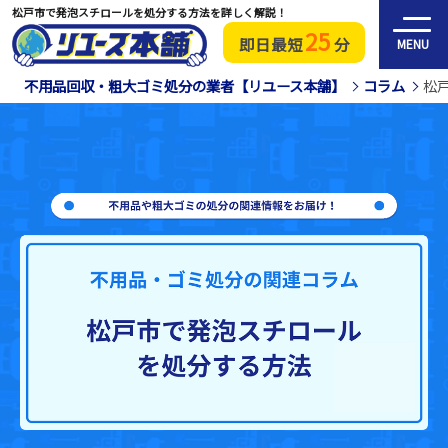
松戸市で発泡スチロールを処分する方法を詳しく解説！
25
即日最短
分
MENU
不用品回収・粗大ゴミ処分の業者【リユース本舗】
コラム
松