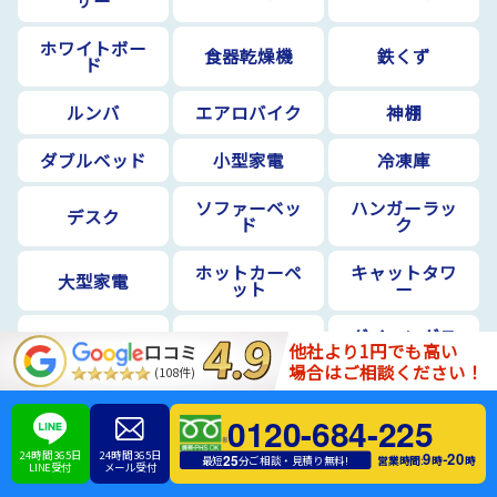
ホワイトボー
食器乾燥機
鉄くず
ド
ルンバ
エアロバイク
神棚
ダブルベッド
小型家電
冷凍庫
ソファーベッ
ハンガーラッ
デスク
ド
ク
ホットカーペ
キャットタワ
大型家電
ット
ー
ダイニングテ
椅子
イヤホン
他社より1円でも高い
口コミ
ーブル
場合はご相談ください！
(108件)
金庫
香水
レンガ
0120-684-225
原付
チャッカマン
カイロ
24時間365日
24時間365日
9
20
-
25
営業時間:
時
時
最短
分ご相談・見積り無料!
LINE受付
メール受付
フライパン
蛍光灯
マニキュア