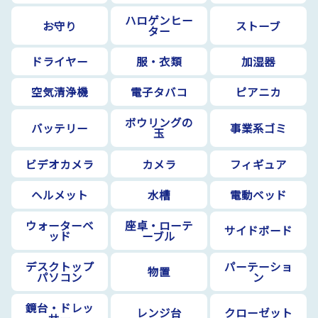
ハロゲンヒー
お守り
ストーブ
ター
ドライヤー
服・衣類
加湿器
空気清浄機
電子タバコ
ピアニカ
ボウリングの
バッテリー
事業系ゴミ
玉
ビデオカメラ
カメラ
フィギュア
ヘルメット
水槽
電動ベッド
ウォーターベ
座卓・ローテ
サイドボード
ッド
ーブル
デスクトップ
パーテーショ
物置
パソコン
ン
鏡台・ドレッ
レンジ台
クローゼット
サー