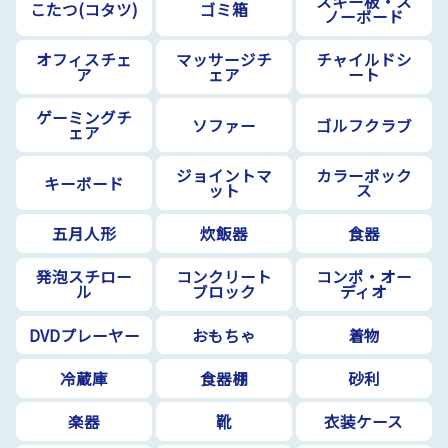
スキー板・ス
こたつ(コタツ)
ゴミ箱
ノーボード
オフィスチェ
マッサージチ
チャイルドシ
ア
ェア
ート
ゲーミングチ
ソファー
ゴルフクラブ
ェア
ジョイントマ
カラーボック
キーボード
ット
ス
五月人形
炊飯器
食器
発泡スチロー
コンクリート
コンポ・オー
ル
ブロック
ディオ
DVDプレーヤー
おもちゃ
着物
冷蔵庫
食器棚
砂利
楽器
靴
衣装ケース