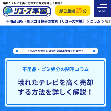
壊れたテレビを高く売却する方法を詳しく解説！
25
即日最短
分
MENU
不用品回収・粗大ゴミ処分の業者【リユース本舗】
コラム
壊