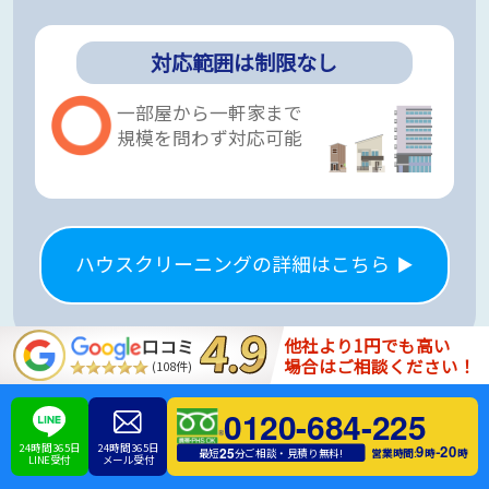
対応範囲は制限なし
一部屋から一軒家まで
規模を問わず対応可能
ハウスクリーニングの詳細はこちら
他社より1円でも高い
口コミ
場合はご相談ください！
(108件)
料金のご案内
0120-684-225
24時間365日
24時間365日
0
9
20
-
25
営業時間:
時
時
最短
分ご相談・見積り無料!
LINE受付
メール受付
相談・お見積り・運搬車・スタッフ増員は
円！