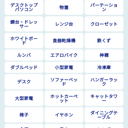
デスクトップ
パーテーショ
物置
パソコン
ン
鏡台・ドレッ
レンジ台
クローゼット
サー
ホワイトボー
食器乾燥機
鉄くず
ド
ルンバ
エアロバイク
神棚
ダブルベッド
小型家電
冷凍庫
ソファーベッ
ハンガーラッ
デスク
ド
ク
ホットカーペ
キャットタワ
大型家電
ット
ー
ダイニングテ
椅子
イヤホン
ーブル