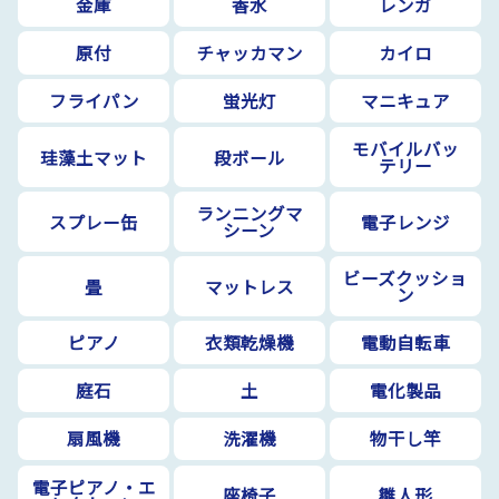
金庫
香水
レンガ
原付
チャッカマン
カイロ
フライパン
蛍光灯
マニキュア
モバイルバッ
珪藻土マット
段ボール
テリー
ランニングマ
スプレー缶
電子レンジ
シーン
ビーズクッショ
畳
マットレス
ン
ピアノ
衣類乾燥機
電動自転車
庭石
土
電化製品
扇風機
洗濯機
物干し竿
電子ピアノ・エ
座椅子
雛人形