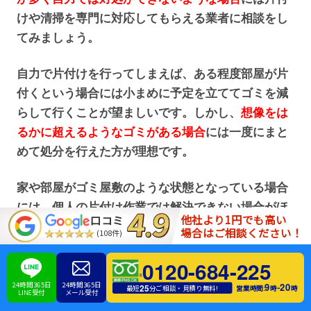
けや清掃を専門に対応してもらえる業者に相談をし
てみましょう。
自力で片付けを行ってしまえば、ある程度部屋が片
付くという場合には小まめに予定を立ててゴミを減
らして行くことが望ましいです。しかし、
想像をは
るかに超えるようなゴミがある場合
には一度にまと
めて処分を行えた方が理想です。
家や部屋がゴミ屋敷のような状態となっている場合
には、個人の片付け作業では解決できない場合がほ
他社より1円でも高い
口コミ
とんどとなるため、このような場合には片付け専門
場合はご相談ください！
(108件)
の業者に依頼をしてしまうことが適切でしょう。
0120-684-225
一度に片付けが完了とならなくても、
ある程度の量
24時間365日
24時間365日
9
20
-
25
営業時間:
時
時
最短
分ご相談・見積り無料!
LINE受付
メール受付
のゴミを一旦処分するだけでも大きな意味があるで