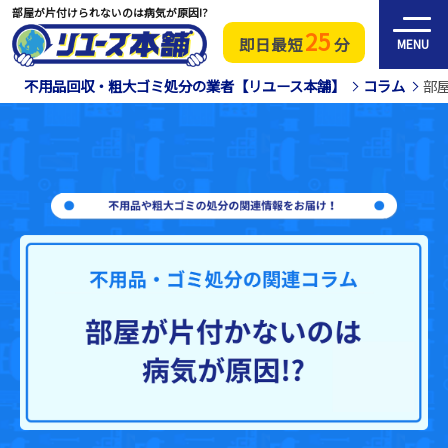
部屋が片付けられないのは病気が原因!?
25
即日最短
分
MENU
不用品回収・粗大ゴミ処分の業者【リユース本舗】
コラム
部