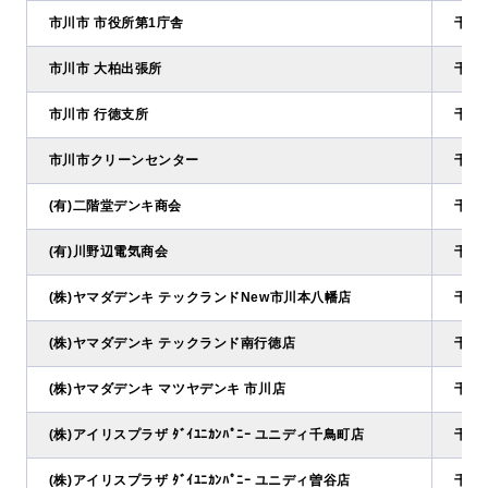
市川市 市役所第1庁舎
千葉県
市川市 大柏出張所
千葉県
市川市 行徳支所
千葉県
市川市クリーンセンター
千葉
(有)二階堂デンキ商会
千葉県
(有)川野辺電気商会
千葉県
(株)ヤマダデンキ テックランドNew市川本八幡店
千葉県
(株)ヤマダデンキ テックランド南行徳店
千葉県
(株)ヤマダデンキ マツヤデンキ 市川店
千葉県
(株)アイリスプラザ ﾀﾞｲﾕﾆｶﾝﾊﾟﾆｰ ユニディ千鳥町店
千葉
(株)アイリスプラザ ﾀﾞｲﾕﾆｶﾝﾊﾟﾆｰ ユニディ曽谷店
千葉県