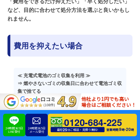
「費用をできるだけ抑えたい」「早く処分したい」
など、目的に合わせて処分方法を選ぶと良いかもし
れません。
費用を抑えたい場合
≪ 充電式電池のゴミ収集を利用 ≫
⇒ 燃やさないゴミの収集日に合わせて電池ゴミ収
集で捨てる
他社より1円でも高い
口コミ
場合はご相談ください！
(108件)
≪ JBRC加盟店での回収を利用 ≫
0120-684-225
⇒ 回収対応可能な製品であれば費用も掛からず処
24時間365日
24時間365日
9
20
-
25
分が可能
営業時間:
時
時
最短
分ご相談・見積り無料!
LINE受付
メール受付