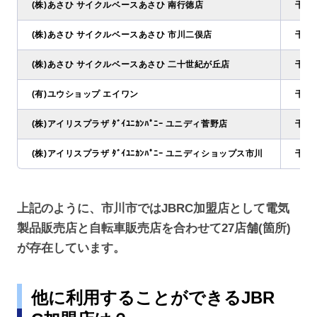
(株)あさひ サイクルベースあさひ 南行徳店
千葉県
(株)あさひ サイクルベースあさひ 市川二俣店
千葉県
(株)あさひ サイクルベースあさひ 二十世紀が丘店
千葉県
(有)ユウショップ エイワン
千葉県
(株)アイリスプラザ ﾀﾞｲﾕﾆｶﾝﾊﾟﾆｰ ユニディ菅野店
千葉県
(株)アイリスプラザ ﾀﾞｲﾕﾆｶﾝﾊﾟﾆｰ ユニディショップス市川
千葉県
上記のように、市川市ではJBRC加盟店として電気
製品販売店と自転車販売店を合わせて27店舗(箇所)
が存在しています。
他に利用することができるJBR