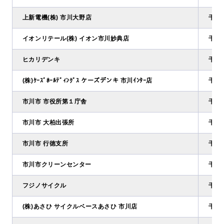
上新電機(株) 市川大野店
千葉県
イオンリテール(株) イオン市川妙典店
千葉県
ヒカリデンキ
千葉県
(株)ｹｰｽﾞﾎｰﾙﾃﾞｨﾝｸﾞｽ ケーズデンキ 市川ｲﾝﾀｰ店
千葉県
市川市 市役所第１庁舎
千葉県
市川市 大柏出張所
千葉県
市川市 行徳支所
千葉県
市川市クリーンセンター
千葉
フジノサイクル
千葉県
(株)あさひ サイクルベースあさひ 市川店
千葉県