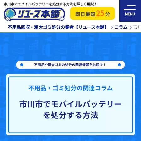
市川市でモバイルバッテリーを処分する方法を詳しく解説！
25
即日最短
分
MENU
不用品回収・粗大ゴミ処分の業者【リユース本舗】
コラム
市