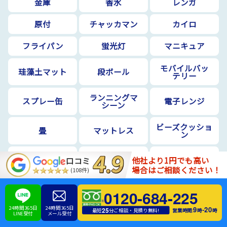
金庫
香水
レンガ
原付
チャッカマン
カイロ
フライパン
蛍光灯
マニキュア
モバイルバッ
珪藻土マット
段ボール
テリー
ランニングマ
スプレー缶
電子レンジ
シーン
ビーズクッショ
畳
マットレス
ン
ピアノ
衣類乾燥機
電動自転車
他社より1円でも高い
口コミ
場合はご相談ください！
(108件)
庭石
土
電化製品
0120-684-225
扇風機
洗濯機
物干し竿
24時間365日
24時間365日
9
20
-
25
営業時間:
時
時
最短
分ご相談・見積り無料!
LINE受付
メール受付
電子ピアノ・エ
座椅子
雛人形