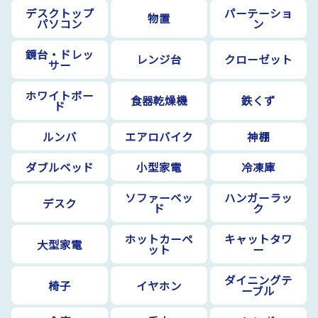
デスクトップ
パーテーショ
物置
パソコン
ン
鏡台・ドレッ
レンジ台
クローゼット
サー
ホワイトボー
食器乾燥機
鉄くず
ド
ルンバ
エアロバイク
神棚
ダブルベッド
小型家電
冷凍庫
ソファーベッ
ハンガーラッ
デスク
ド
ク
ホットカーペ
キャットタワ
大型家電
ット
ー
ダイニングテ
椅子
イヤホン
ーブル