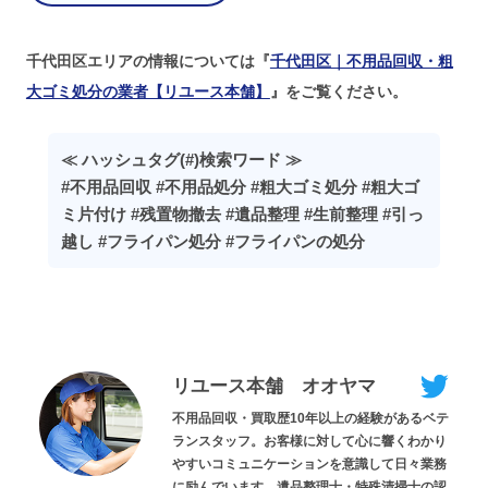
千代田区エリアの情報については『
千代田区｜不用品回収・粗
大ゴミ処分の業者【リユース本舗】
』をご覧ください。
≪ ハッシュタグ(#)検索ワード ≫
#不用品回収 #不用品処分 #粗大ゴミ処分 #粗大ゴ
ミ片付け #残置物撤去 #遺品整理 #生前整理 #引っ
越し #フライパン処分 #フライパンの処分
リユース本舗 オオヤマ
不用品回収・買取歴10年以上の経験があるベテ
ランスタッフ。お客様に対して心に響くわかり
やすいコミュニケーションを意識して日々業務
に励んでいます。遺品整理士・特殊清掃士の認