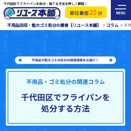
千代田区でフライパンを処分・捨てる方法を詳しく解説！
25
即日最短
分
MENU
不用品回収・粗大ゴミ処分の業者【リユース本舗】
コラム
千