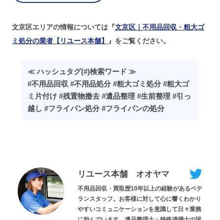
文京区エリアの情報については『
文京区｜不用品回収・粗大ゴ
ミ処分の業者【リユース本舗】
』をご覧ください。
≪ ハッシュタグ(#)検索ワード ≫
#不用品回収 #不用品処分 #粗大ゴミ処分 #粗大ゴ
ミ片付け #残置物撤去 #遺品整理 #生前整理 #引っ
越し #フライパン処分 #フライパンの処分
リユース本舗 オオヤマ
不用品回収・買取歴10年以上の経験があるベテ
ランスタッフ。お客様に対して心に響くわかり
やすいコミュニケーションを意識して日々業務
に励んでいます。遺品整理士・特殊清掃士の認