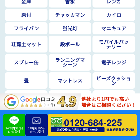
金庫
香水
レンガ
原付
チャッカマン
カイロ
フライパン
蛍光灯
マニキュア
モバイルバッ
珪藻土マット
段ボール
テリー
ランニングマ
スプレー缶
電子レンジ
シーン
ビーズクッショ
畳
マットレス
ン
ピアノ
衣類乾燥機
電動自転車
他社より1円でも高い
口コミ
場合はご相談ください！
(108件)
庭石
土
電化製品
0120-684-225
扇風機
洗濯機
物干し竿
24時間365日
24時間365日
9
20
-
25
営業時間:
時
時
最短
分ご相談・見積り無料!
LINE受付
メール受付
電子ピアノ・エ
座椅子
雛人形