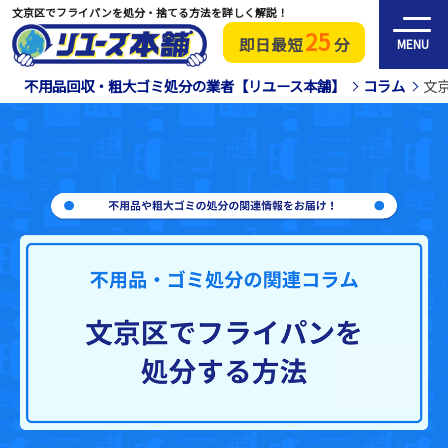
文京区でフライパンを処分・捨てる方法を詳しく解説！
25
即日最短
分
MENU
不用品回収・粗大ゴミ処分の業者【リユース本舗】
コラム
文