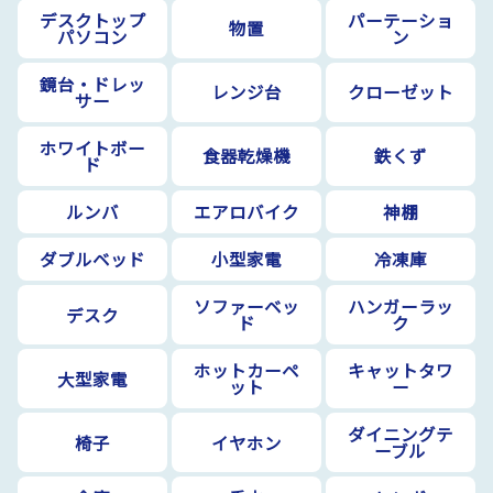
デスクトップ
パーテーショ
物置
パソコン
ン
鏡台・ドレッ
レンジ台
クローゼット
サー
ホワイトボー
食器乾燥機
鉄くず
ド
ルンバ
エアロバイク
神棚
ダブルベッド
小型家電
冷凍庫
ソファーベッ
ハンガーラッ
デスク
ド
ク
ホットカーペ
キャットタワ
大型家電
ット
ー
ダイニングテ
椅子
イヤホン
ーブル