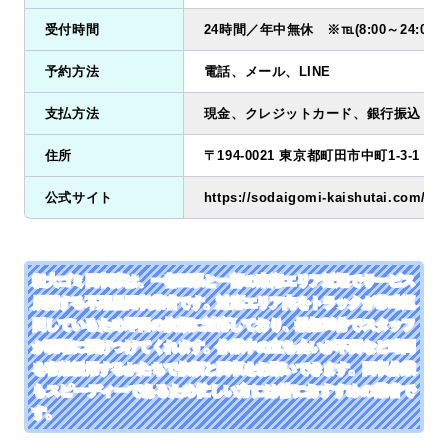
受付時間
24時間／年中無休 ※℡(8:00～24:00
予約方法
電話、メール、LINE
支払方法
現金、クレジットカード、銀行振込
住所
〒194-0021 東京都町田市中町1-3-1 小
公式サイト
https://sodaigomi-kaishutai.com/
粗大ゴミ回収隊は、一都三県と一部の東海エリア近辺でサービス
展開する不用品回収業者です。対応エリア内をトラックが常時巡
回しているため即日の依頼に対応しており、最短30分でスタッフ
が現場に駆けつけてくれます。作業中の立ち会いが不要など時間
を有効活用するかたちで依頼と回収をお願いできます。回収作業
もスピーディーであるため忙しい方には特におすすめの業者で
す。