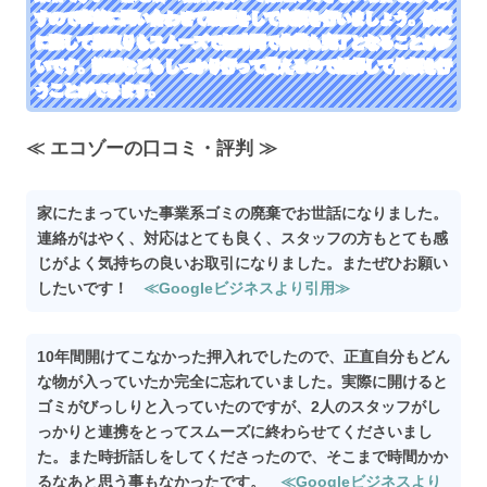
すので事前に問い合わせて確認をして依頼を行いましょう。依頼
に際して段取りもスムーズで短時間で作業も完了となることが多
いです。説明などもしっかり行って貰えるので納得して依頼を行
うことができます。
≪ エコゾーの口コミ・評判 ≫
家にたまっていた事業系ゴミの廃棄でお世話になりました。
連絡がはやく、対応はとても良く、スタッフの方もとても感
じがよく気持ちの良いお取引になりました。またぜひお願い
したいです！
≪Googleビジネスより引用≫
10年間開けてこなかった押入れでしたので、正直自分もどん
な物が入っていたか完全に忘れていました。実際に開けると
ゴミがびっしりと入っていたのですが、2人のスタッフがし
っかりと連携をとってスムーズに終わらせてくださいまし
た。また時折話しをしてくださったので、そこまで時間かか
るなあと思う事もなかったです。
≪Googleビジネスより