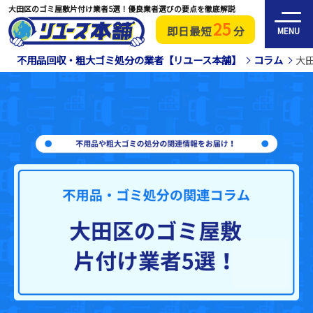
大田区のゴミ屋敷片付け業者5選！優良業者選びの要点を徹底解説
25
即日最短
分
MENU
不用品回収・粗大ゴミ処分の業者【リユース本舗】
コラム
大