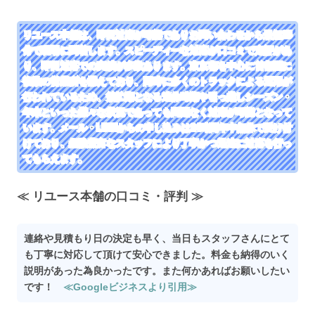
リユース本舗は、即日対応が可能でありお問い合わせから最短25
分で現場に到着します。スピーディーな対応が口コミで定評があ
り、即日対応での実績が多数あります。東京都を中心に首都圏に
複数の営業所を構えており、同時に多くのトラックによる運用が
行われているため、繁忙期となる連休時期や引っ越しシーズン・
年末といった様々な状況であっても問題なく対応が可能となって
います。メール・LINEからの申し込みは24時間年中無休で受け付
けており、経験豊富なスタッフにより丁寧かつ迅速に対応を行っ
てもらえます。
≪ リユース本舗の口コミ・評判 ≫
連絡や見積もり日の決定も早く、当日もスタッフさんにとて
も丁寧に対応して頂けて安心できました。料金も納得のいく
説明があった為良かったです。また何かあればお願いしたい
です！
≪Googleビジネスより引用≫