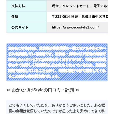
支払方法
現金、クレジットカード、電子マネー
住所
〒231-0014 神奈川県横浜市中区常盤町3
公式サイト
https://www.ecostyle1.com/
おかたづけStyleは、東京都と神奈川県の一部エリアを中心にサー
ビスを展開している業者です。世田谷・川崎エリア近辺の地域で
利用したいという方には対応も早くおすすめです。不用品回収業
者の中では珍しく地域特化したかたちとなっているため、比較的
近場で活動していることも多く、迅速に駆けつけて対応してくれ
ることが多い点は魅力的でしょう。
≪ おかたづけStyleの口コミ・評判 ≫
とてもよくしていただき、ありがとうございました。ある程
度の金額は覚悟していたのですが思ったより安めにできて料