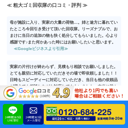
≪ 粗大ゴミ回収隊の口コミ・評判 ≫
母が施設に入り、実家の大量の荷物…。姉と途方に暮れてい
たところ今回引き受けて頂いた回収隊。リーズナブルで、お
まけに当日の追加の物も快く処分してもらいました。心より
感謝です♪また何かあった時にはお願いしたいと思います。
≪Googleビジネスより引用≫
実家の片付けが終わらず、見積もり相談でお願いしました。
とても親切に対応していただきその場で即依頼しました！！
日時もスピーディーに対応していただき、当日も他の依頼品
が増えても相談しながら対応してもらいました。本当に助か
他社より1円でも高い
口コミ
りました！！2名での作業でしたが、大型の家具もすごい速
場合はご相談ください！
(108件)
さで解体され丁寧な作業でした。
≪Googleビジネスより
引用≫
0120-684-225
24時間365日
24時間365日
9
20
-
25
営業時間:
時
時
最短
分ご相談・見積り無料!
LINE受付
メール受付