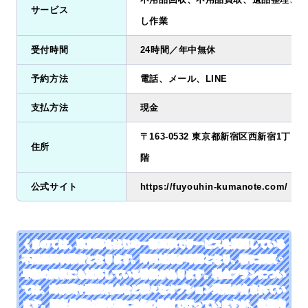
サービス
し作業
受付時間
24時間／年中無休
予約方法
電話、メール、LINE
支払方法
現金
〒163-0532 東京都新宿区西新宿1丁目2
住所
階
公式サイト
https://fuyouhin-kumanote.com/
くまのては、東京都をはじめ一都三県でサービスを展開している
不用品回収業者となります。即日対応が可能となり、特に深夜・
早朝の回収にも対応している特徴があります。料金プランについ
ては、出張費や階段料金など様々なオプション費用が含まれてい
ます。回収作業は基本的に2名の体制で行っていますが、依頼内