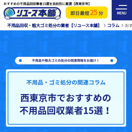
おすすめの不用品回収業者15選を目的別に厳選【西東京市】
25
即日最短
分
MENU
不用品回収・粗大ゴミ処分の業者【リユース本舗】
コラム
お