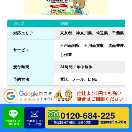
項目名
詳細
対応エリア
東京都、神奈川県、埼玉県、千葉県
不用品回収、不用品買取、遺品整理、ゴ
サービス
し作業
受付時間
24時間／年中無休
予約方法
電話、メール、LINE
支払方法
現金
他社より1円でも高い
口コミ
場合はご相談ください！
(108件)
〒163-0532 東京都新宿区西新宿1丁目2
住所
0120-684-225
階
24時間365日
24時間365日
9
20
-
25
営業時間:
時
時
最短
分ご相談・見積り無料!
LINE受付
メール受付
公式サイト
https://fuyouhin-kumanote.com/