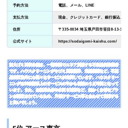
予約方法
電話、メール、LINE
支払方法
現金、クレジットカード、銀行振込、QR
住所
〒335-0034 埼玉県戸田市笹目8-13-15
公式サイト
https://sodaigomi-kaishu.com/
粗大ゴミ回収本舗は、一都三県でエリア展開する不用品回収業者
です。ハウスクリーニングやゴミ屋敷清掃、遺品整理など、不用
品回収意外にも様々なサービスが充実しています。ハウスクリー
ニングは10種類以上のサービスの中から相談のうえ可能となって
います。また、お部屋全体や水回り対応など、細かくお得なプラ
ンが用意されているため、片付けサービス等と合わせて利用する
と良いでしょう。