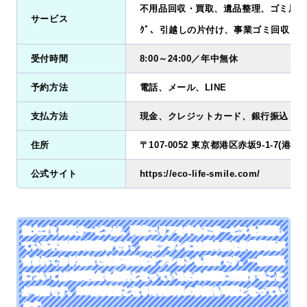
不用品回収・買取、遺品整理、ゴミ屋敷清掃
サービス
ｸﾞ、引越しの片付け、事業ゴミ回収
受付時間
8:00～24:00／年中無休
予約方法
電話、メール、LINE
支払方法
現金、クレジットカード、銀行振込
住所
〒107-0052 東京都港区赤坂9-1-7(港区店
公式サイト
https://eco-life-smile.com/
粗大ゴミ回収サービスは、関東エリアを中心にサービスを展開し
ている不用品回収業者です。定額プランには基本的な作業費用が
含まれており追加で対応可能なオプションも豊富です。一都三県
については出張料金も無料となっているため気軽に利用すること
が可能です。24時間対応となり即日回収の依頼も可能となってい
ます。