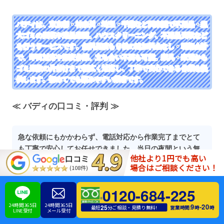
バディは、東京都・神奈川・埼玉・千葉など関東圏で不用品・粗
大ゴミの回収や遺品整理、ハウスクリーニング、不用品買取など
を行うサービスです。無料見積もり後の追加料金なし・明朗会計
で、即日対応や深夜作業、立ち合い不要も可能。家具・家電から
ゴミ屋敷の片付けまで幅広く対応し、丁寧で安心できる作業を提
供します。初めてでも頼みやすい業者です。
≪ バディの口コミ・評判 ≫
急な依頼にもかかわらず、電話対応から作業完了までとて
も丁寧で安心してお任せできました。当日の夜間という無
他社より1円でも高い
口コミ
茶な時間帯にもご対応してくださり、本当に助かりまし
場合はご相談ください！
(108件)
た。見積もりも分かりやすく、作業もスムーズで、こちら
の状況を汲んで柔軟に対応していただけたのがありがたか
0120-684-225
ったです。
24時間365日
24時間365日
9
20
-
25
営業時間:
時
時
最短
分ご相談・見積り無料!
LINE受付
メール受付