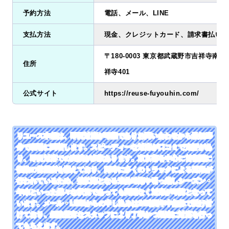
予約方法
電話、メール、LINE
支払方法
現金、クレジットカード、請求書払い、
〒180-0003 東京都武蔵野市吉祥寺南町2
住所
祥寺401
公式サイト
https://reuse-fuyouhin.com/
リユース本舗は、即日対応が可能でありお問い合わせから最短25
分で現場に到着します。スピーディーな対応が口コミで定評があ
り、即日対応での実績が多数あります。東京都を中心に首都圏に
複数の営業所を構えており、同時に多くのトラックによる運用が
行われているため、繁忙期となる連休時期や引っ越しシーズン・
年末といった様々な状況であっても問題なく対応が可能となって
います。メール・LINEからの申し込みは24時間年中無休で受け付
けており、経験豊富なスタッフにより丁寧かつ迅速に対応を行っ
てもらえます。