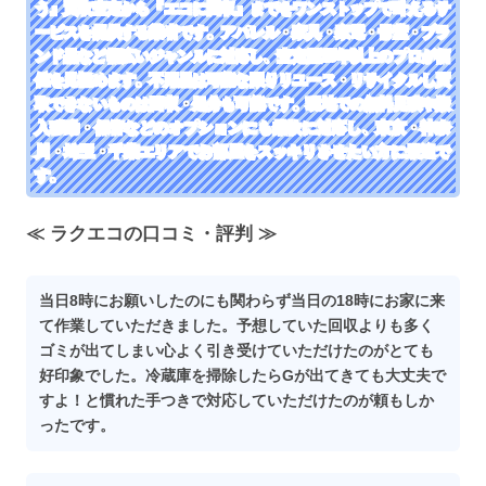
う』買取査定から『エコに回収』までをワンストップで叶えるサ
ービスを提供する業者です。アパレル・家具・家電・骨董・ブラ
ンド品など幅広いジャンルに対応し、査定歴15年以上のプロが価
値を見極めます。不用品は可能な限りリユース・リサイクルし買
取できないものは回収・処分も可能です。現地での無料見積や搬
入移動・保管などのオプションにも柔軟に対応し、東京・神奈
川・埼玉・千葉エリアでお部屋をスッキリさせたい方に最適で
す。
≪ ラクエコの口コミ・評判 ≫
当日8時にお願いしたのにも関わらず当日の18時にお家に来
て作業していただきました。予想していた回収よりも多く
ゴミが出てしまい心よく引き受けていただけたのがとても
好印象でした。冷蔵庫を掃除したらGが出てきても大丈夫で
すよ！と慣れた手つきで対応していただけたのが頼もしか
ったです。