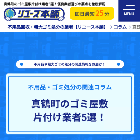
真鶴町のゴミ屋敷片付け業者5選！優良業者選びの要点を徹底解説
25
即日最短
分
MENU
不用品回収・粗大ゴミ処分の業者【リユース本舗】
コラム
真