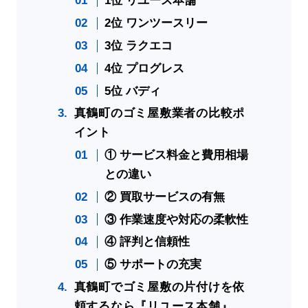
1位 リユース本舗
2位 ワンツースリー
3位 ラクエコ
4位 プログレス
5位 バディ
真鶴町のゴミ屋敷業者の比較ポ
イント
① サービス料金と費用相場
との違い
② 買取サービスの有無
③ 作業速度や対応の柔軟性
④ 評判と信頼性
⑤ サポートの充実
真鶴町でゴミ屋敷の片付けを依
頼するなら『リユース本舗』