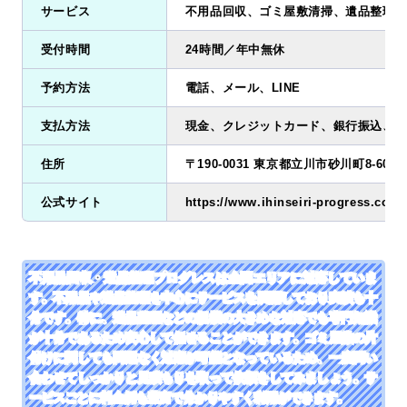
サービス
不用品回収、ゴミ屋敷清掃、遺品整理
受付時間
24時間／年中無休
予約方法
電話、メール、LINE
支払方法
現金、クレジットカード、銀行振込、電
住所
〒190-0031 東京都立川市砂川町8-60-1
公式サイト
https://www.ihinseiri-progress.com/
不用品回収・遺品整理プログレスは全国エリアに対応していま
す。不用品や遺品整理を中心にサービスを展開しており実績も十
分です。特に、遺品整理などの規模の大きめな対応でも専門知識
が十分であるため安心して任せることができます。ゴミ屋敷の片
付けに関しても問題なく対応が可能となっているため、一度問い
合わせてしっかりと見積もりを取って依頼をしてみましょう。サ
ービスごとに料金例も豊富で分かりやすく利用ができます。