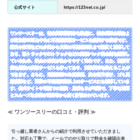
公式サイト
https://123net.co.jp/
ワンツースリーは、神奈川県横浜市を拠点に、神奈川県全域およ
び東京都23区を中心に不用品回収サービスを提供する業者です。
家具や家電などの少量から大量の不用品回収まで幅広く対応して
おり、軽トラックや2 tトラックなどの定額パック料金制を採用し
ているため、料金の目安が分かりやすく安心です。また、再販可
能な品物の買取サービスも行っており、回収費用を抑えることが
できます。さらに、遺品整理や生前整理、空き家片付け、ゴミ屋
敷清掃など、通常の不用品回収以上のサービスにも対応していま
す。公式サイトや電話での相談・見積もりが可能で、丁寧な対応
とスムーズな作業が利用者から高く評価されています。
≪ ワンツースリーの口コミ・評判 ≫
引っ越し業者さんからの紹介で利用させていただきまし
た。対応も丁寧で、メールでのやり取りで料金を確認出来