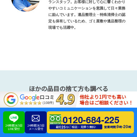
ランスタッフ。お客様に対して心に響くわかり
やすいコミュニケーションを意識して日々業務
に励んでいます。遺品整理士・特殊清掃士の認
定も保有しているため、ゴミ屋敷や遺品整理の
現場でも活躍中。
ほかの品目の捨て方も調べる
他社より1円でも高い
口コミ
場合はご相談ください！
(108件)
アダルトグッ
ハンディファン
ポリタンク
ズ
0120-684-225
24時間365日
24時間365日
9
20
シーリングラ
-
25
営業時間:
時
時
最短
分ご相談・見積り無料!
ワインセラー
自作PC
LINE受付
メール受付
イト