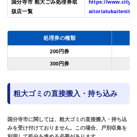
国分寺市 粗大ごみ処理券取
https://www.city.k
扱店一覧
aitoriatukaitenitir
処理券の種類
200円券
2
300円券
3
粗大ゴミの直接搬入・持ち込み
国分寺市に関しては、粗大ゴミの直接搬入・持ち込
みを受け付けておりません。この場合、戸別収集を
利用して処分を進める必要があります。