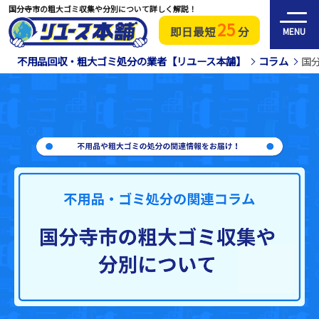
国分寺市の粗大ゴミ収集や分別について詳しく解説！
25
即日最短
分
MENU
不用品回収・粗大ゴミ処分の業者【リユース本舗】
コラム
国