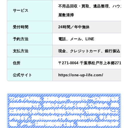
不用品回収・買取、遺品整理、ハウスク
サービス
屋敷清掃
受付時間
24時間／年中無休
予約方法
電話、メール、LINE
支払方法
現金、クレジットカード、銀行振込
住所
〒271-0064 千葉県松戸市上本郷2719-3
公式サイト
https://one-up-life.com/
ワンナップLIFEは、東京都を含め一都三県でサービス展開する不
用品回収業者です。女性スタッフが多く在籍しているため、男性
に見られたくないものがある場合でも安心して作業を任せること
ができます。実績や知名度も十分で評判も良いです。申し込みは
電話・メール・LINEで受け付けており、迅速な対応で評判も非常