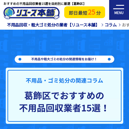
おすすめの不用品回収業者15選を目的別に厳選【葛飾区】
25
即日最短
分
MENU
不用品回収・粗大ゴミ処分の業者【リユース本舗】
コラム
お