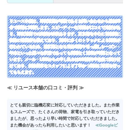
リユース本舗は、即日対応が可能でありお問い合わせから最短25
分で現場に到着します。スピーディーな対応が口コミで定評があ
り、即日対応での実績が多数あります。東京都を中心に首都圏に
複数の営業所を構えており、同時に多くのトラックによる運用が
行われているため、繁忙期となる連休時期や引っ越しシーズン・
年末といった様々な状況であっても問題なく対応が可能となって
います。メール・LINEからの申し込みは24時間年中無休で受け付
けており、経験豊富なスタッフにより丁寧かつ迅速に対応を行っ
てもらえます。
≪ リユース本舗の口コミ・評判 ≫
とても親切に臨機応変に対応していただきました。また作業
もスムーズで、たくさんの荷物、家電を引き取っていただき
ましたが、思ったより早い時間で対応していただきました。
また機会があったら利用したいと思います！
≪Googleビ