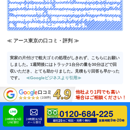
対応も早くおすすめです。対応地域が限定されるためスピーディ
ーな対応が魅力です。不用品は品目に合わせて単品からの回収依
頼も受け付けています。量に応じてパックプランも利用できるた
め、細かく依頼をすることができるでしょう。
≪ アース東京の口コミ・評判 ≫
実家の片付けで粗大ゴミの処理がしきれず、こちらにお願い
しました。1週間後にはトラック1台分の量を30分ほどで回
収いただき、とても助かりました。見積もり回答も早かった
です。
≪Googleビジネスより引用≫
他社より1円でも高い
口コミ
不用品を引き取っていただき、家がすっきりしました。なか
場合はご相談ください！
(108件)
なか片付ける気にならなかったので助かりました。料金も分
0120-684-225
別や粗大ごみ申し込みの手間を考えると適正だと思います。
また不用品が増えたらお願いしたいと思います。
≪Googl
24時間365日
24時間365日
9
20
-
25
営業時間:
時
時
最短
分ご相談・見積り無料!
LINE受付
メール受付
eビジネスより引用≫