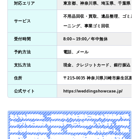
対応エリア
東京都、神奈川県、埼玉県、千葉県
不用品回収・買取、遺品整理、ゴミ屋敷
サービス
ーニング、事業ゴミ回収
受付時間
8:00～19:00／年中無休
予約方法
電話、メール
支払方法
現金、クレジットカード、銀行振込
住所
〒215-0035 神奈川県川崎市麻生区黒川2
公式サイト
https://weddingshowcase.jp/
なんでも回収団は、一都三県を中心に粗大ごみから不用品まで迅
速かつ丁寧に回収する便利なサービスを提供しています。24時間
対応で即日回収可能、引越し・遺品整理も一括でサポート。料金
明朗で、見積り無料。地域密着型の信頼と実績がある業者です。