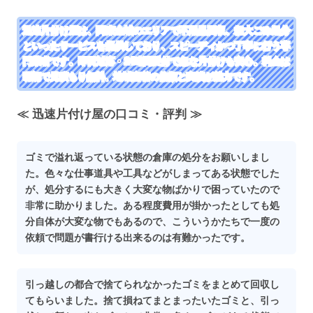
迅速片付け屋は、関東全域のエリアで不用品回収、粗大ごみ処分
といったサービスを提供しており、スピーディかつ丁寧に行う専
門業者です。即日対応・24時間受付で急な片付けも安心。料金は
明朗で見積もり無料、地域密着の信頼と実績が魅力です。
≪ 迅速片付け屋の口コミ・評判 ≫
ゴミで溢れ返っている状態の倉庫の処分をお願いしまし
た。色々な仕事道具や工具などがしまってある状態でした
が、処分するにも大きく大変な物ばかりで困っていたので
非常に助かりました。ある程度費用が掛かったとしても処
分自体が大変な物でもあるので、こういうかたちで一度の
依頼で問題が書行ける出来るのは有難かったです。
引っ越しの都合で捨てられなかったゴミをまとめて回収し
てもらいました。捨て損ねてまとまったいたゴミと、引っ