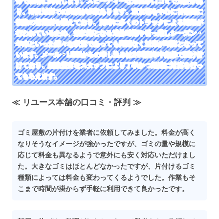
分で現場に到着します。スピーディーな対応が口コミで定評があ
り、即日対応での実績が多数あります。東京都を中心に首都圏に
複数の営業所を構えており、同時に多くのトラックによる運用が
行われているため、繁忙期となる連休時期や引っ越しシーズン・
年末といった様々な状況であっても問題なく対応が可能となって
います。メール・LINEからの申し込みは24時間年中無休で受け付
けており、経験豊富なスタッフにより丁寧かつ迅速に対応を行っ
てもらえます。
≪ リユース本舗の口コミ・評判 ≫
ゴミ屋敷の片付けを業者に依頼してみました。料金が高く
なりそうなイメージが強かったですが、ゴミの量や規模に
応じて料金も異なるようで意外にも安く対応いただけまし
た。大きなゴミはほとんどなかったですが、片付けるゴミ
種類によっては料金も変わってくるようでした。作業もそ
こまで時間が掛からず手軽に利用できて良かったです。