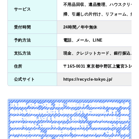
不用品回収、遺品整理、ハウスクリーニ
サービス
掃、引越しの片付け、リフォーム、解体
受付時間
24時間／年中無休
予約方法
電話、メール、LINE
支払方法
現金、クレジットカード、銀行振込、請
住所
〒165-0031 東京都中野区上鷺宮3-14-1
公式サイト
https://recycle-tokyo.jp/
ゴミ回収バスターズは、東京・埼玉エリアで家庭や事業所から排
出される不用品や粗大ゴミを迅速かつ丁寧に回収致します。自治
体回収では難しいゴミもお任せください。透明な料金設定と柔軟
な対応で安心して利用できるのが特徴です。経験豊富なスタッフ
が効率的に作業し、廃棄物に関する相談も受け付けており、お客
様の負担を軽減します。ゴミ処理の問題の解決の際はご相談くだ