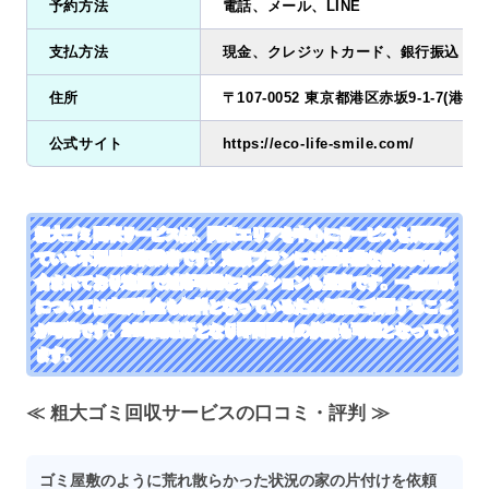
予約方法
電話、メール、LINE
支払方法
現金、クレジットカード、銀行振込
住所
〒107-0052 東京都港区赤坂9-1-7(港区店
公式サイト
https://eco-life-smile.com/
粗大ゴミ回収サービスは、関東エリアを中心にサービスを展開し
ている不用品回収業者です。定額プランには基本的な作業費用が
含まれており追加で対応可能なオプションも豊富です。一都三県
については出張料金も無料となっているため気軽に利用すること
が可能です。24時間対応となり即日回収の依頼も可能となってい
ます。
≪ 粗大ゴミ回収サービスの口コミ・評判 ≫
ゴミ屋敷のように荒れ散らかった状況の家の片付けを依頼