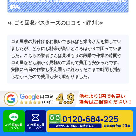
さい。
≪ ゴミ回収バスターズの口コミ・評判 ≫
ゴミ屋敷の片付けをお願いできればと業者さんを探してい
ましたが、どうにも料金が高いところばかりで困っていま
した。こちらの業者さんは見積もりの段階で作業の時間や
ゴミ量なども細かく見極めて貰えて費用も安かったです。
実際に当日の作業も予定通りに終わりそこまで時間も掛か
らなかったので費用も安く助かりました。
他社より1円でも高い
口コミ
家の片付け作業をしていてゴミが大量に出てしまったので
場合はご相談ください！
(108件)
業者さんに回収をお願いしました。ゴミ屋敷のような大量
のゴミの回収もしてもらえるということで依頼をしてみま
0120-684-225
いたが、思った以上に料金が安くて助かりました。あらか
24時間365日
24時間365日
9
20
じめ処分が必要なゴミをまとめていてせいか、作業自体も
-
25
営業時間:
時
時
最短
分ご相談・見積り無料!
LINE受付
メール受付
回収するだけで終了の状態だったので想像以上に安くて有