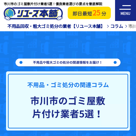
市川市のゴミ屋敷片付け業者5選！優良業者選びの要点を徹底解説
25
即日最短
分
MENU
不用品回収・粗大ゴミ処分の業者【リユース本舗】
コラム
市