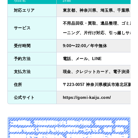
項目名
詳細
対応エリア
東京都、神奈川県、埼玉県、千葉県
不用品回収・買取、遺品整理、ゴミ屋敷
サービス
ーニング、片付け対応、引っ越しサポー
受付時間
9:00〜22:00／年中無休
予約方法
電話、メール、LINE
支払方法
現金、クレジットカード、電子決済
住所
〒223-0057 神奈川県横浜市港北区新羽町4
公式サイト
https://gomi-kaiju.com/
ごみ怪獣は、不用品回収やゴミ屋敷の片付け、遺品整理、残置物
撤去まで幅広く対応する片付け専門サービスです。分別・搬出・
簡易清掃まで一括で任せられ、即日対応や大量回収にも柔軟に対