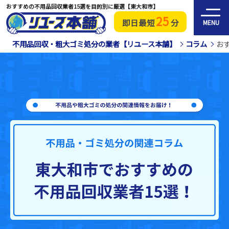
おすすめの不用品回収業者15選を目的別に厳選【東大和市】
25
即日最短
分
MENU
不用品回収・粗大ゴミ処分の業者【リユース本舗】
コラム
お