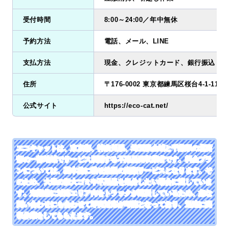
受付時間
8:00～24:00／年中無休
予約方法
電話、メール、LINE
支払方法
現金、クレジットカード、銀行振込
住所
〒176-0002 東京都練馬区桜台4-1-11
公式サイト
https://eco-cat.net/
エコキャットは、東京都、神奈川県、埼玉県全域と千葉県の北西
部の一部地域でサービス展開する不用品回収業者です。料金プラ
ンについては、基本的に載せ放題の定額サービスとなります。そ
のため、大量の粗大ゴミや不用品を処分したい場合に適していま
す。定期的に対応エリア内をトラックが巡回しているため、急な
問い合わせにも合わせて即日対応が可能となっており、迅速に回
収作業をしてもらえます。