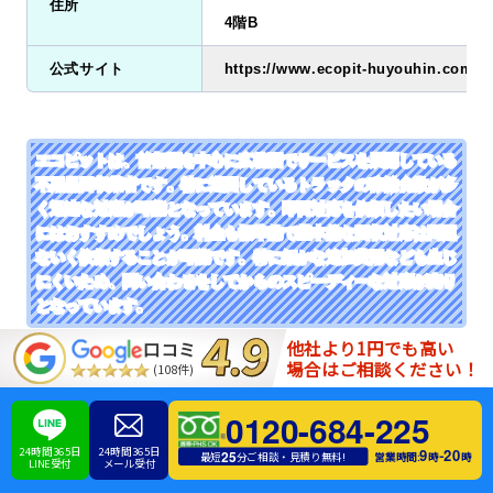
住所
4階B
公式サイト
https://www.ecopit-huyouhin.com/
エコピットは、首都圏を中心に広範囲でサービスを展開している
不用品回収業者です。特に巡回しているトラックの稼働台数が多
く迅速な対応が可能となっています。即日対応を依頼したい場合
にはおすすめでしょう。料金も標準的で基本的な回収対応は問題
ないく依頼することが可能です。特に細かな追加費用なども生じ
にくいため、問い合わせをしてからのスピーディーな対応が売り
となっています。
他社より1円でも高い
口コミ
場合はご相談ください！
(108件)
7位 くまのて
0120-684-225
24時間365日
24時間365日
9
20
-
25
営業時間:
時
時
最短
分ご相談・見積り無料!
LINE受付
メール受付