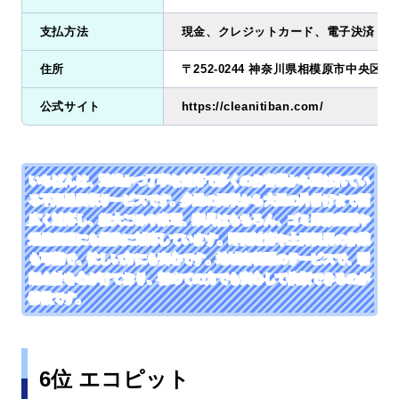
支払方法
現金、クレジットカード、電子決済
住所
〒252-0244 神奈川県相模原市中央区田名7
公式サイト
https://cleanitiban.com/
いちばんは、迅速かつ丁寧な対応で多くのお客様から選ばれてい
る不用品回収サービスです。少量の回収から大量の片付けまで幅
広く対応し、粗大ごみや家電、家具はもちろん、ゴミ屋敷整理や
遺品整理にも柔軟に対応しています。即日対応や土日祝日の作業
も可能で、忙しい方にも安心です。地域密着型のサービスで、明
朗会計を心がけており、初めての方でも安心して依頼できるのが
特徴です。
6位 エコピット