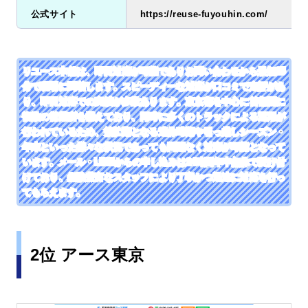
公式サイト
https://reuse-fuyouhin.com/
リユース本舗は、即日対応が可能でありお問い合わせから最短25
分で現場に到着します。スピーディーな対応が口コミで定評があ
り、即日対応での実績が多数あります。東京都を中心に首都圏に
複数の営業所を構えており、同時に多くのトラックによる運用が
行われているため、繁忙期となる連休時期や引っ越しシーズン・
年末といった様々な状況であっても問題なく対応が可能となって
います。メール・LINEからの申し込みは24時間年中無休で受け付
けており、経験豊富なスタッフにより丁寧かつ迅速に対応を行っ
てもらえます。
2位 アース東京