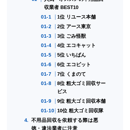
収業者 BEST10
1位 リユース本舗
2位 アース東京
3位 ごみ怪獣
4位 エコキャット
5位 いちばん
6位 エコピット
7位 くまのて
8位 粗大ゴミ回収サー
ビス
9位 粗大ゴミ回収本舗
10位 粗大ゴミ回収隊
不用品回収を依頼する際は悪
徳・違法業者に注意