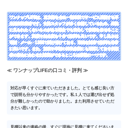
ワンナップLIFEは、東京都を含め一都三県でサービス展開する不
用品回収業者です。女性スタッフが多く在籍しているため、男性
に見られたくないものがある場合でも安心して作業を任せること
ができます。実績や知名度も十分で評判も良いです。申し込みは
電話・メール・LINEで受け付けており、迅速な対応で評判も非常
に良いです。また、深夜や早朝の回収作業にも対応しており依頼
者の都合に合わせた対応ができるところは特徴の一つです。
≪ ワンナップLIFEの口コミ・評判 ≫
対応が早くすぐに来ていただきました。とても感じ良い方
で説明も分かりやすかったです。私１人では運び出せず処
分が難しかったので助かりました。また利用させていただ
きたい思います。
見積以来の連絡の後、すぐに現地に見積に来てくださいま