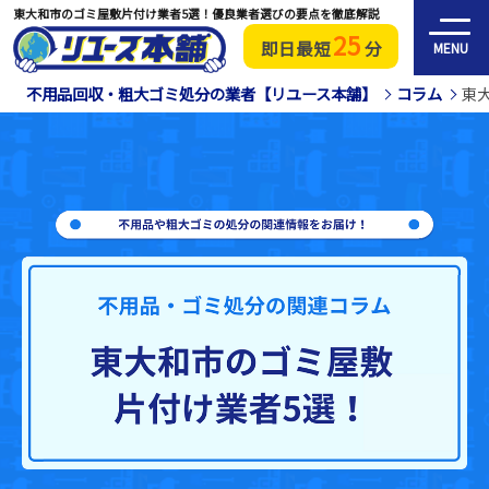
東大和市のゴミ屋敷片付け業者5選！優良業者選びの要点を徹底解説
25
即日最短
分
MENU
不用品回収・粗大ゴミ処分の業者【リユース本舗】
コラム
東