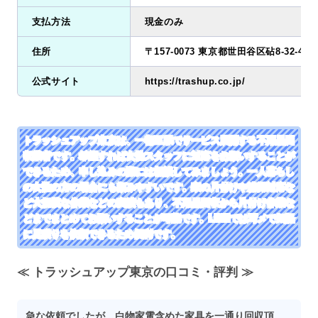
支払方法
現金のみ
住所
〒157-0073 東京都世田谷区砧8-32-41
公式サイト
https://trashup.co.jp/
トラッシュアップ東京は、一都三県でサービス展開する不用品回
収業者です。希望すれば女性スタッフに対応をお願いすることが
できるため、申し込みの際には相談してみましょう。一人暮らし
の女性の方の場合にも頼みやすいです。家の片付けや清掃対応な
ど大規模な作業などの実績もあり、不用品回収から片付け作業な
どまでまとめてお願いすることが可能です。LINEでは写メで気軽
に見積りを依頼できるため便利です。
≪ トラッシュアップ東京の口コミ・評判 ≫
急な依頼でしたが、白物家電含めた家具を一通り回収頂