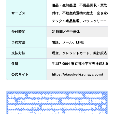
遺品・生前整理、不用品回収・買取、汚
サービス
付け、不動産残置物の撤去・空き家の片
デジタル遺品整理、ハウスクリーニング
受付時間
24時間／年中無休
予約方法
電話、メール、LINE
支払方法
現金、クレジットカード、銀行振込、請
住所
〒187-0004 東京都小平市天神町2-10-1
公式サイト
https://otasuke-kizunaya.com/
きずな屋は、1都3県を中心に遺品整理・生前整理、不用品回収・
買取、ゴミ屋敷や空き家の片付け、特殊清掃まで幅広く対応する
整理の専門業者です。見積もり無料で追加費用の心配がなく、即
日対応や買取による料金軽減も可能。遺品整理士の資格を持つス