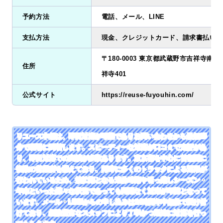
予約方法
電話、メール、LINE
支払方法
現金、クレジットカード、請求書払い、
〒180-0003 東京都武蔵野市吉祥寺南町2
住所
祥寺401
公式サイト
https://reuse-fuyouhin.com/
リユース本舗は、即日対応が可能でありお問い合わせから最短25
分で現場に到着します。スピーディーな対応が口コミで定評があ
り、即日対応での実績が多数あります。東京都を中心に首都圏に
複数の営業所を構えており、同時に多くのトラックによる運用が
行われているため、繁忙期となる連休時期や引っ越しシーズン・
年末といった様々な状況であっても問題なく対応が可能となって
います。メール・LINEからの申し込みは24時間年中無休で受け付
けており、経験豊富なスタッフにより丁寧かつ迅速に対応を行っ