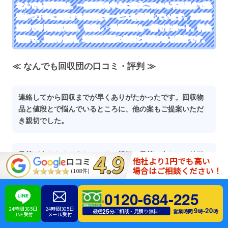
なんでも回収団は、一都三県を中心に粗大ごみから不用品まで迅
速かつ丁寧に回収する便利なサービスを提供しています。24時間
対応で即日回収可能、引越し・遺品整理も一括でサポート。料金
明朗で、見積り無料。地域密着型の信頼と実績がある業者です。
≪ なんでも回収団の口コミ・評判 ≫
連絡してから回収までが早くありがたかったです。回収物
品と値段とで悩んでいるところに、他の案もご提案いただ
き親切でした。
予算が合わなさそうなところ、親切に予算に合わせて値引
他社より1円でも高い
口コミ
きしてくださいました。回収できないかと思いましたが、
場合はご相談ください！
(108件)
していただいてとても助かりました。
0120-684-225
24時間365日
24時間365日
9
20
-
25
営業時間:
時
時
最短
分ご相談・見積り無料!
LINE受付
メール受付
お電話相談・お見積り・運搬車両費用・