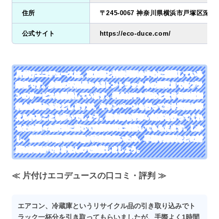
住所
〒245-0067 神奈川県横浜市戸塚区深谷町
公式サイト
https://eco-duce.com/
片付けエコデュースは、東京都と神奈川県を中心に営業している
業者です。少量の不用品から2トントラック分の回収まで各プラ
ンのサービスを提供しています。料金はやや高めとなり各種付加
料金が掛かるなどしますが、キャンペーンも行っており費用が抑
えられることも多いでしょう。基本的な手厚い対応を行ってくれ
るため様々な状況に応じて臨機応変に対応してもらえます。しか
し、営業時間(作業時間)が比較的短いため、早朝や深夜などの対
応は依頼ができませんので注意しましょう。
≪ 片付けエコデュースの口コミ・評判 ≫
エアコン、冷蔵庫というリサイクル品の引き取り込みでト
ラック一杯分を引き取ってもらいましたが、手際よく1時間