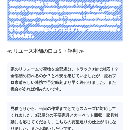
複数の営業所を構えており、同時に多くのトラックによる運用が
行われているため、繁忙期となる連休時期や引っ越しシーズン・
年末といった様々な状況であっても問題なく対応が可能となって
います。メール・LINEからの申し込みは24時間年中無休で受け付
けており、経験豊富なスタッフにより丁寧かつ迅速に対応を行っ
てもらえます。
≪ リユース本舗の口コミ・評判 ≫
家のリフォームで荷物を全部処分、トラック3台で対応！？
全部詰め切れるのか？と不安を感じていましたが、流石プ
ロ素晴らしい連携で予定時刻より早く終わりました。また
機会があれば頼みたいです。
見積もりから、当日の作業までとてもスムーズに対応して
くれました。3部屋分の不要家具とカーペット回収、家具移
動にも応じてくださり、こちらの要望通りの仕上がりにな
りました。またお願いしたいです。