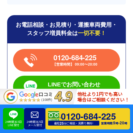
お電話相談・お見積り・運搬車両費用・
スタッフ増員料金は
一切不要！
0120-684-225
営業時間
09:00〜20:00
LINEでお問い合わせ
365日24時間受付中！
他社より1円でも高い
口コミ
場合はご相談ください！
(108件)
メールでお問い合わせ
0120-684-225
365日24時間受付中！
24時間365日
24時間365日
9
20
-
25
営業時間:
時
時
最短
分ご相談・見積り無料!
LINE受付
メール受付