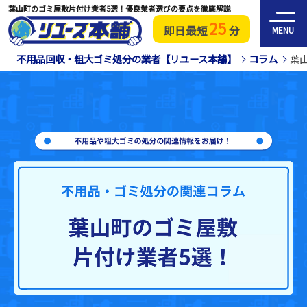
葉山町のゴミ屋敷片付け業者5選！優良業者選びの要点を徹底解説
25
即日最短
分
MENU
不用品回収・粗大ゴミ処分の業者【リユース本舗】
コラム
葉