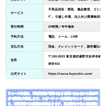
不用品回収・買取、遺品整理、ゴミ屋敷清掃
サービス
ｸﾞ、引越し作業、法人向け廃棄物回収
受付時間
24時間／年中無休
予約方法
電話、メール、LINE
支払方法
現金、クレジットカード、請求書払い、
〒180-0003 東京都武蔵野市吉祥寺南町2
住所
祥寺401
公式サイト
https://reuse-fuyouhin.com/
リユース本舗は、即日対応が可能でありお問い合わせから最短25
分で現場に到着します。スピーディーな対応が口コミで定評があ
り、即日対応での実績が多数あります。東京都を中心に首都圏に