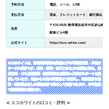
予約方法
電話、メール、LINE
支払方法
現金、クレジットカード、銀行振込
〒430-0926 静岡県浜松市中区砂山町355-
住所
駅南ビル4階
公式サイト
https://eco-white.com/
エコホワイトは、静岡県浜松市を拠点にする不用品回収・片付け
サービス業者です。家具・家電・粗大ごみなどの回収に加え、遺
品整理・ゴミ屋敷清掃・整理整頓など幅広い片付けサポートを提
供しています。1点から大量の不用品まで対応し、出張見積り無
料・追加料金なしの明朗会計で安心して依頼できます。年中無休
で迅速対応も可能です。
≪ エコホワイトの口コミ・評判 ≫