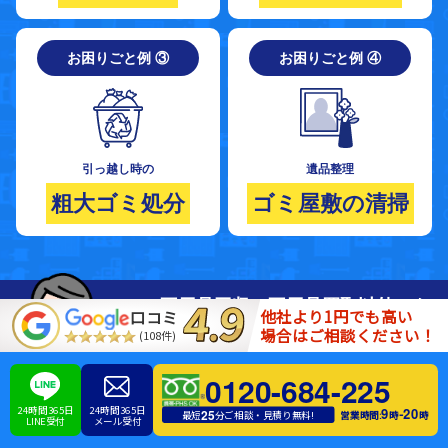
お困りごと例 ③
お困りごと例 ④
引っ越し時の
遺品整理
粗大ゴミ処分
ゴミ屋敷の清掃
不用品回収・不用品買取以外にも
他社より1円でも高い
口コミ
場合はご相談ください！
ゴミ屋敷清掃や引っ越し遺品整理など
(108件)
お部屋のお片付けお掃除全般
0120-684-225
対応可能
24時間365日
24時間365日
です!!
9
20
-
25
営業時間:
時
時
最短
分ご相談・見積り無料!
LINE受付
メール受付