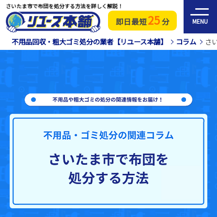
さいたま市で布団を処分する方法を詳しく解説！
25
即日最短
分
MENU
不用品回収・粗大ゴミ処分の業者【リユース本舗】
コラム
さ