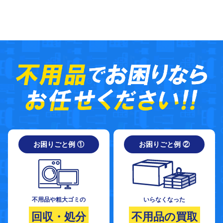
お困りごと例 ①
お困りごと例 ②
不用品や粗大ゴミの
いらなくなった
回収・処分
不用品の買取