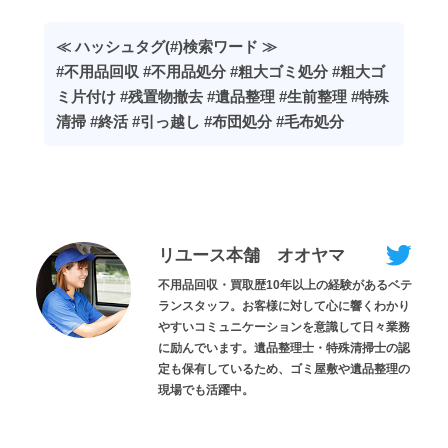
≪ ハッシュタグ(#)検索ワード ≫
#不用品回収 #不用品処分 #粗大ゴミ処分 #粗大ゴ
ミ片付け #残置物撤去 #遺品整理 #生前整理 #特殊
清掃 #終活 #引っ越し #布団処分 #毛布処分
リユース本舗 オオヤマ
不用品回収・買取歴10年以上の経験があるベテ
ランスタッフ。お客様に対して心に響くわかり
やすいコミュニケーションを意識して日々業務
に励んでいます。遺品整理士・特殊清掃士の認
定も保有しているため、ゴミ屋敷や遺品整理の
現場でも活躍中。