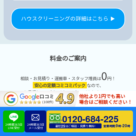
ハウスクリーニングの詳細はこちら
料金のご案内
0
相談・お見積り・運搬車・スタッフ増員は
円！
安心の定額コミコミパック
なので、
お見積りから金額が変わる心配がありません！
他社より1円でも高い
口コミ
場合はご相談ください！
(108件)
安心してご利用ください！
0120-684-225
24時間365日
24時間365日
9
20
-
25
営業時間:
時
時
最短
分ご相談・見積り無料!
LINE受付
メール受付
定額コミコミパック