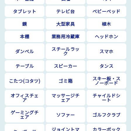
タブレット
テレビ台
ベビーベッド
鏡
大型家具
植木
本棚
業務用冷蔵庫
ヘッドホン
スチールラッ
ダンベル
スマホ
ク
テーブル
スピーカー
タンス
スキー板・ス
こたつ(コタツ)
ゴミ箱
ノーボード
オフィスチェ
マッサージチ
チャイルドシ
ア
ェア
ート
ゲーミングチ
ソファー
ゴルフクラブ
ェア
ジョイントマ
カラーボック