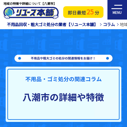
地域の特徴や詳細について【八潮市】
25
即日最短
分
MENU
不用品回収・粗大ゴミ処分の業者【リユース本舗】
コラム
地