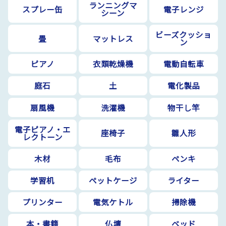
ランニングマ
スプレー缶
電子レンジ
シーン
ビーズクッショ
畳
マットレス
ン
ピアノ
衣類乾燥機
電動自転車
庭石
土
電化製品
扇風機
洗濯機
物干し竿
電子ピアノ・エ
座椅子
雛人形
レクトーン
木材
毛布
ペンキ
学習机
ペットケージ
ライター
プリンター
電気ケトル
掃除機
本・書籍
仏壇
ベッド