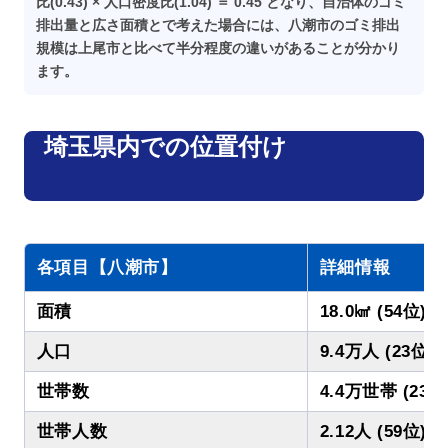
比(0.43) × 人口密度比(1.04) ＝ 0.45 となり、自治体のゴミ
排出量と広さ面積とで考えた場合には、八潮市のゴミ排出
規模は上尾市と比べて半分程度の違いがあることが分かり
ます。
埼玉県内での位置付け
各項目【八潮市】
詳細情報
面積
18.0㎢ (54位)
人口
9.4万人 (23位)
世帯数
4.4万世帯 (23位
世帯人数
2.12人 (59位)