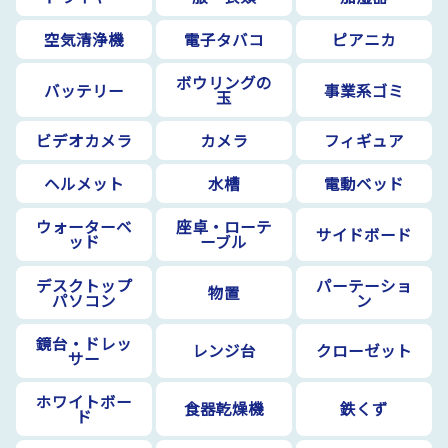
空気清浄機
電子タバコ
ピアニカ
ボウリングの
バッテリー
事業系ゴミ
玉
ビデオカメラ
カメラ
フィギュア
ヘルメット
水槽
電動ベッド
ウォーターベ
座卓・ローテ
サイドボード
ッド
ーブル
デスクトップ
パーテーショ
物置
パソコン
ン
鏡台・ドレッ
レンジ台
クローゼット
サー
ホワイトボー
食器乾燥機
鉄くず
ド