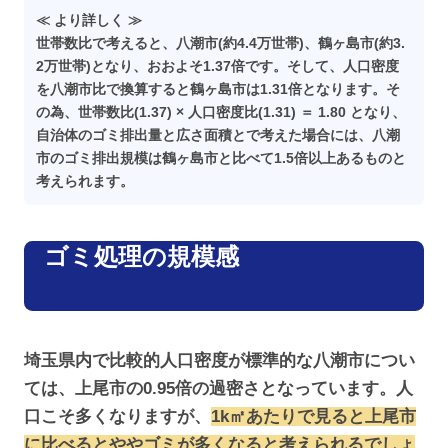
≪ より詳しく ≫
世帯数比で考えると、八潮市(約4.4万世帯)、鶴ヶ島市(約3.
2万世帯)となり、おおよそ1.37倍です。そして、人口密度
を八潮市比で換算すると鶴ヶ島市は1.31倍となります。そ
の為、世帯数比(1.37) × 人口密度比(1.31) ＝ 1.80 となり、
自治体のゴミ排出量と広さ面積とで考えた場合には、八潮
市のゴミ排出規模は鶴ヶ島市と比べて1.5倍以上あるものと
考えられます。
ゴミ処理の規模感
埼玉県内で比較的人口密度が標準的な八潮市につい
ては、上尾市の0.95倍の過密さとなっています。人
口こそ多くなりますが、
1k㎡あたりで見ると上尾市
に比べるとややゴミが
多く
なると考えられるでしょ