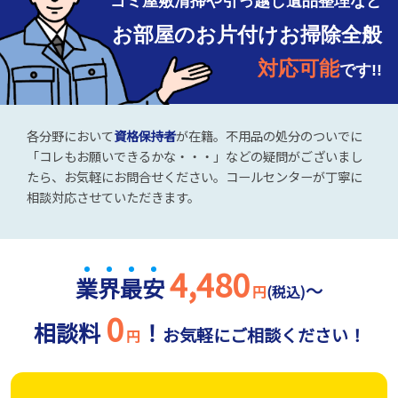
ゴミ屋敷清掃や引っ越し遺品整理など
お部屋のお片付けお掃除全般
対応可能
です!!
各分野において
資格保持者
が在籍。不用品の処分のついでに
「コレもお願いできるかな・・・」などの疑問がございまし
たら、お気軽にお問合せください。コールセンターが丁寧に
相談対応させていただきます。
4,480
業
界
最
安
～
円
(税込)
0
相談料
！
お気軽にご相談ください！
円