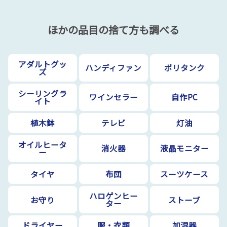
ほかの品目の捨て方も調べる
アダルトグッ
ハンディファン
ポリタンク
ズ
シーリングラ
ワインセラー
自作PC
イト
植木鉢
テレビ
灯油
オイルヒータ
消火器
液晶モニター
ー
タイヤ
布団
スーツケース
ハロゲンヒー
お守り
ストーブ
ター
ドライヤー
服・衣類
加湿器