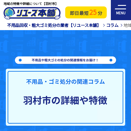
地域の特徴や詳細について【羽村市】
25
即日最短
分
MENU
不用品回収・粗大ゴミ処分の業者【リユース本舗】
コラム
地