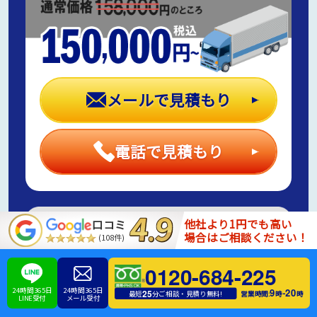
メールで見積もり
電話で見積もり
他社より1円でも高い
口コミ
場合はご相談ください！
(108件)
0120-684-225
24時間365日
24時間365日
9
20
-
25
営業時間:
時
時
最短
分ご相談・見積り無料!
LINE受付
メール受付