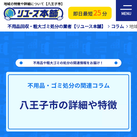
地域の特徴や詳細について【八王子市】
25
即日最短
分
MENU
不用品回収・粗大ゴミ処分の業者【リユース本舗】
コラム
地