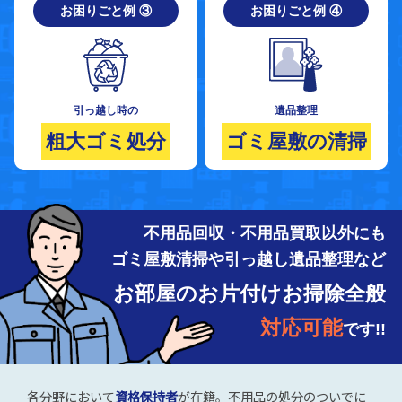
お困りごと例 ③
お困りごと例 ④
引っ越し時の
遺品整理
粗大ゴミ処分
ゴミ屋敷の清掃
不用品回収・不用品買取以外にも
ゴミ屋敷清掃や引っ越し遺品整理など
お部屋のお片付けお掃除全般
対応可能
です!!
各分野において
資格保持者
が在籍。不用品の処分のついでに