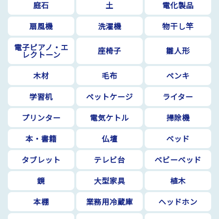
庭石
土
電化製品
扇風機
洗濯機
物干し竿
電子ピアノ・エ
座椅子
雛人形
レクトーン
木材
毛布
ペンキ
学習机
ペットケージ
ライター
プリンター
電気ケトル
掃除機
本・書籍
仏壇
ベッド
タブレット
テレビ台
ベビーベッド
鏡
大型家具
植木
本棚
業務用冷蔵庫
ヘッドホン