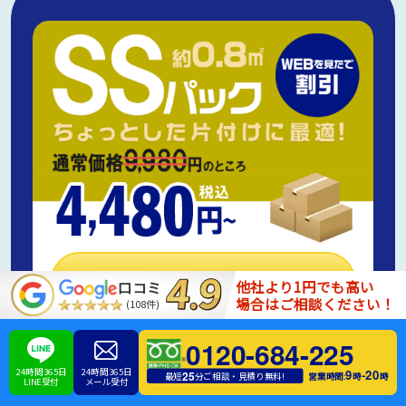
メールで見積もり
他社より1円でも高い
口コミ
場合はご相談ください！
(108件)
電話で見積もり
0120-684-225
24時間365日
24時間365日
9
20
-
25
営業時間:
時
時
最短
分ご相談・見積り無料!
LINE受付
メール受付