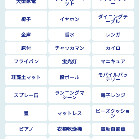
大型家電
ット
ー
ダイニングテ
椅子
イヤホン
ーブル
金庫
香水
レンガ
原付
チャッカマン
カイロ
フライパン
蛍光灯
マニキュア
モバイルバッ
珪藻土マット
段ボール
テリー
ランニングマ
スプレー缶
電子レンジ
シーン
ビーズクッショ
畳
マットレス
ン
ピアノ
衣類乾燥機
電動自転車