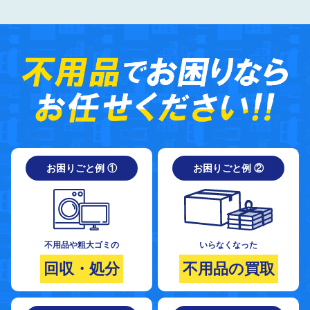
お困りごと例 ①
お困りごと例 ②
不用品や粗大ゴミの
いらなくなった
回収・処分
不用品の買取