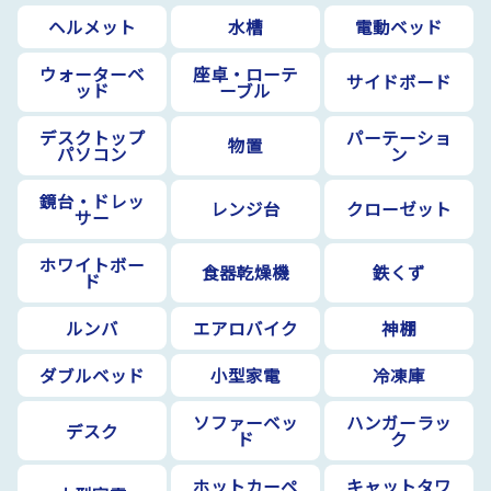
ヘルメット
水槽
電動ベッド
ウォーターベ
座卓・ローテ
サイドボード
ッド
ーブル
デスクトップ
パーテーショ
物置
パソコン
ン
鏡台・ドレッ
レンジ台
クローゼット
サー
ホワイトボー
食器乾燥機
鉄くず
ド
ルンバ
エアロバイク
神棚
ダブルベッド
小型家電
冷凍庫
ソファーベッ
ハンガーラッ
デスク
ド
ク
ホットカーペ
キャットタワ