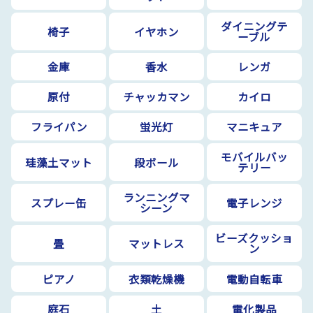
ダイニングテ
椅子
イヤホン
ーブル
金庫
香水
レンガ
原付
チャッカマン
カイロ
フライパン
蛍光灯
マニキュア
モバイルバッ
珪藻土マット
段ボール
テリー
ランニングマ
スプレー缶
電子レンジ
シーン
ビーズクッショ
畳
マットレス
ン
ピアノ
衣類乾燥機
電動自転車
庭石
土
電化製品