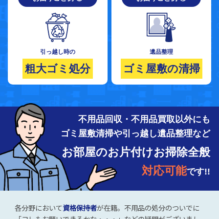
引っ越し時の
遺品整理
粗大ゴミ処分
ゴミ屋敷の清掃
不用品回収・不用品買取以外にも
ゴミ屋敷清掃や引っ越し遺品整理など
お部屋のお片付けお掃除全般
対応可能
です!!
各分野において
資格保持者
が在籍。不用品の処分のついでに
「コレもお願いできるかな・・・」などの疑問がございまし