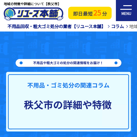
地域の特徴や詳細について【秩父市】
25
即日最短
分
MENU
不用品回収・粗大ゴミ処分の業者【リユース本舗】
コラム
地