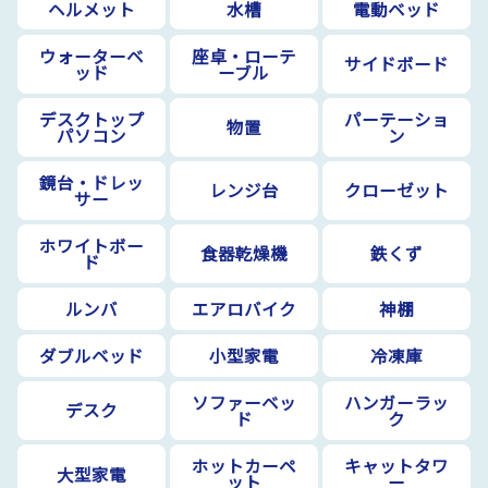
ヘルメット
水槽
電動ベッド
ウォーターベ
座卓・ローテ
サイドボード
ッド
ーブル
デスクトップ
パーテーショ
物置
パソコン
ン
鏡台・ドレッ
レンジ台
クローゼット
サー
ホワイトボー
食器乾燥機
鉄くず
ド
ルンバ
エアロバイク
神棚
ダブルベッド
小型家電
冷凍庫
ソファーベッ
ハンガーラッ
デスク
ド
ク
ホットカーペ
キャットタワ
大型家電
ット
ー