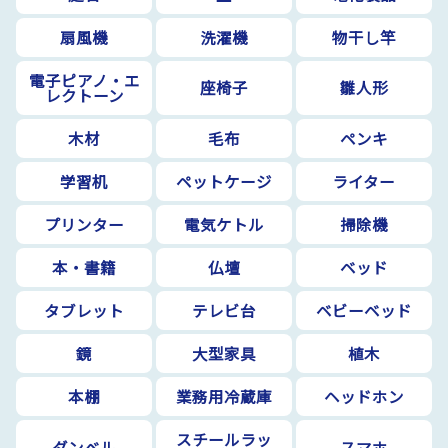
扇風機
洗濯機
物干し竿
電子ピアノ・エ
座椅子
雛人形
レクトーン
木材
毛布
ペンキ
学習机
ペットケージ
ライター
プリンター
電気ケトル
掃除機
本・書籍
仏壇
ベッド
タブレット
テレビ台
ベビーベッド
鏡
大型家具
植木
本棚
業務用冷蔵庫
ヘッドホン
スチールラッ
ダンベル
スマホ