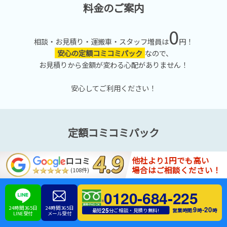
料金のご案内
0
相談・お見積り・運搬車・スタッフ増員は
円！
安心の定額コミコミパック
なので、
お見積りから金額が変わる心配がありません！
安心してご利用ください！
定額コミコミパック
他社より1円でも高い
口コミ
リユース本舗では「
SSプラン
」から「
XLプラン
」少しの不用
場合はご相談ください！
(108件)
品を回収する「
お助けパック
」まで幅広いプランをご用意し
ております。
0120-684-225
24時間365日
24時間365日
9
20
-
25
営業時間:
時
時
最短
分ご相談・見積り無料!
LINE受付
メール受付