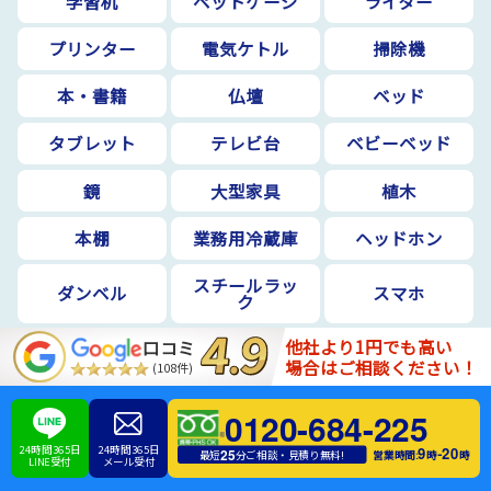
学習机
ペットケージ
ライター
プリンター
電気ケトル
掃除機
本・書籍
仏壇
ベッド
タブレット
テレビ台
ベビーベッド
鏡
大型家具
植木
本棚
業務用冷蔵庫
ヘッドホン
スチールラッ
ダンベル
スマホ
ク
他社より1円でも高い
口コミ
テーブル
スピーカー
タンス
場合はご相談ください！
(108件)
スキー板・ス
こたつ(コタツ)
ゴミ箱
ノーボード
0120-684-225
24時間365日
24時間365日
9
20
-
25
営業時間:
時
時
最短
分ご相談・見積り無料!
オフィスチェ
マッサージチ
チャイルドシ
LINE受付
メール受付
ア
ェア
ート