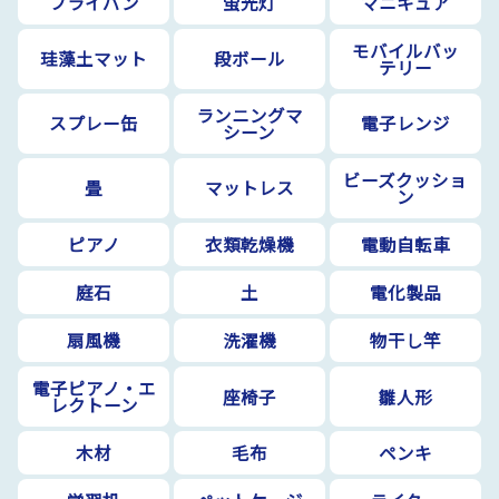
フライパン
蛍光灯
マニキュア
モバイルバッ
珪藻土マット
段ボール
テリー
ランニングマ
スプレー缶
電子レンジ
シーン
ビーズクッショ
畳
マットレス
ン
ピアノ
衣類乾燥機
電動自転車
庭石
土
電化製品
扇風機
洗濯機
物干し竿
電子ピアノ・エ
座椅子
雛人形
レクトーン
木材
毛布
ペンキ