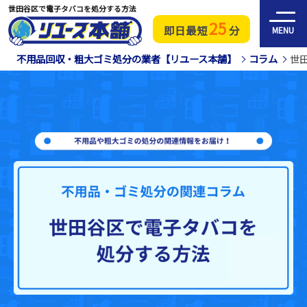
世田谷区で電子タバコを処分する方法
25
即日最短
分
MENU
不用品回収・粗大ゴミ処分の業者【リユース本舗】
コラム
世