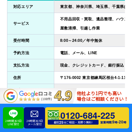
対応エリア
東京都、神奈川県、埼玉県、千葉県(北西
不用品回収・買取、遺品整理、ハウスク
サービス
屋敷清掃、引越し作業
受付時間
8:00～24:00／年中無休
予約方法
電話、メール、LINE
支払方法
現金、クレジットカード、銀行振込
住所
〒176-0002 東京都練馬区桜台4-1-11
公式サイト
https://eco-cat.net/
他社より1円でも高い
口コミ
場合はご相談ください！
(108件)
0120-684-225
エコキャットは、東京都、神奈川県、埼玉県全域と千葉県の北西
24時間365日
24時間365日
部の一部地域でサービス展開する不用品回収業者です。料金プラ
9
20
-
25
営業時間:
時
時
最短
分ご相談・見積り無料!
LINE受付
メール受付
ンについては、基本的に載せ放題の定額サービスとなります。そ