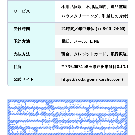
不用品回収、不用品買取、遺品整理、ゴ
サービス
ハウスクリーニング、引越しの片付け、
受付時間
24時間／年中無休 (℡ 8:00~24:00)
予約方法
電話、メール、LINE
支払方法
現金、クレジットカード、銀行振込、QR
住所
〒335-0034 埼玉県戸田市笹目8-13-15
公式サイト
https://sodaigomi-kaishu.com/
粗大ゴミ回収本舗は、一都三県でエリア展開する不用品回収業者
です。ハウスクリーニングやゴミ屋敷清掃、遺品整理など、不用
品回収意外にも様々なサービスが充実しています。ハウスクリー
ニングは10種類以上のサービスの中から相談のうえ可能となって
います。また、お部屋全体や水回り対応など、細かくお得なプラ