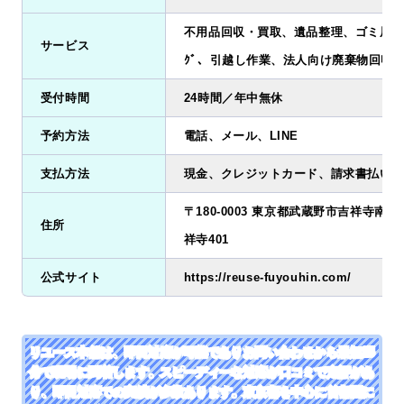
不用品回収・買取、遺品整理、ゴミ屋敷清掃
サービス
ｸﾞ、引越し作業、法人向け廃棄物回収
受付時間
24時間／年中無休
予約方法
電話、メール、LINE
支払方法
現金、クレジットカード、請求書払い、
〒180-0003 東京都武蔵野市吉祥寺南町2
住所
祥寺401
公式サイト
https://reuse-fuyouhin.com/
リユース本舗は、即日対応が可能でありお問い合わせから最短25
分で現場に到着します。スピーディーな対応が口コミで定評があ
り、即日対応での実績が多数あります。東京都を中心に首都圏に