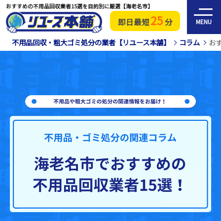
おすすめの不用品回収業者15選を目的別に厳選【海老名市】
25
即日最短
分
MENU
不用品回収・粗大ゴミ処分の業者【リユース本舗】
コラム
お