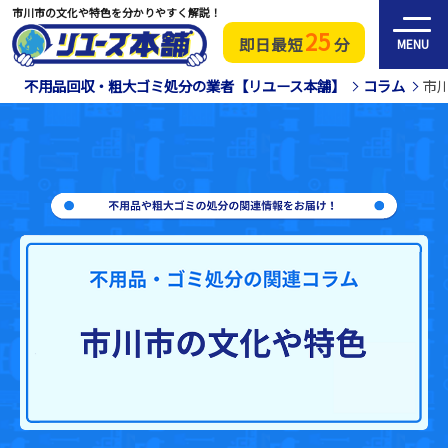
市川市の文化や特色を分かりやすく解説！
25
即日最短
分
MENU
不用品回収・粗大ゴミ処分の業者【リユース本舗】
コラム
市