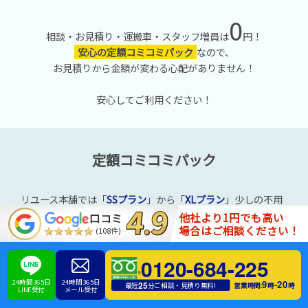
0
相談・お見積り・運搬車・スタッフ増員は
円！
安心の定額コミコミパック
なので、
お見積りから金額が変わる心配がありません！
安心してご利用ください！
定額コミコミパック
リユース本舗では「
SSプラン
」から「
XLプラン
」少しの不用
品を回収する「
お助けパック
」まで幅広いプランをご用意し
他社より1円でも高い
口コミ
場合はご相談ください！
ております。
(108件)
0120-684-225
24時間365日
24時間365日
9
20
-
25
営業時間:
時
時
最短
分ご相談・見積り無料!
LINE受付
メール受付