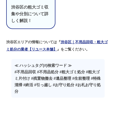
渋谷区の粗大ゴミ収
集や分別について詳
しく解説！
渋谷区エリアの情報については『
渋谷区｜不用品回収・粗大ゴ
ミ処分の業者【リユース本舗】
』をご覧ください。
≪ ハッシュタグ(#)検索ワード ≫
#不用品回収 #不用品処分 #粗大ゴミ処分 #粗大ゴ
ミ片付け #残置物撤去 #遺品整理 #生前整理 #特殊
清掃 #終活 #引っ越し #お守り処分 #お札お守り処
分