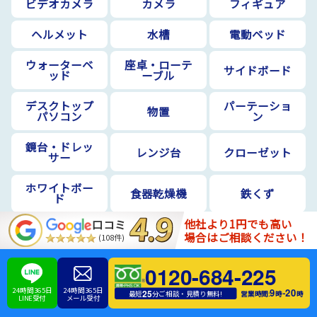
ビデオカメラ
カメラ
フィギュア
ヘルメット
水槽
電動ベッド
ウォーターベ
座卓・ローテ
サイドボード
ッド
ーブル
デスクトップ
パーテーショ
物置
パソコン
ン
鏡台・ドレッ
レンジ台
クローゼット
サー
ホワイトボー
食器乾燥機
鉄くず
ド
他社より1円でも高い
口コミ
ルンバ
エアロバイク
神棚
場合はご相談ください！
(108件)
ダブルベッド
小型家電
冷凍庫
0120-684-225
ソファーベッ
ハンガーラッ
24時間365日
24時間365日
9
20
-
25
デスク
営業時間:
時
時
最短
分ご相談・見積り無料!
LINE受付
メール受付
ド
ク