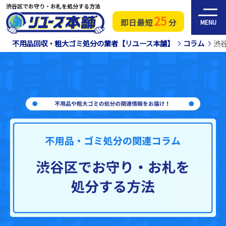
渋谷区でお守り・お札を処分する方法
25
即日最短
分
MENU
不用品回収・粗大ゴミ処分の業者【リユース本舗】
コラム
渋