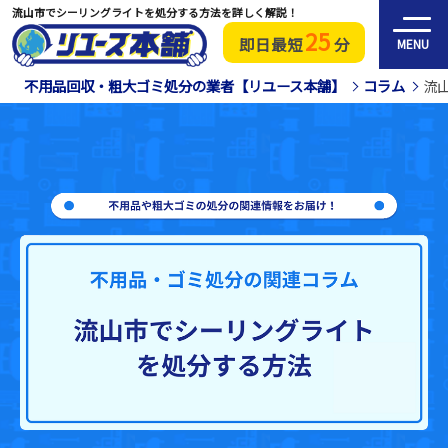
流山市でシーリングライトを処分する方法を詳しく解説！
25
即日最短
分
MENU
不用品回収・粗大ゴミ処分の業者【リユース本舗】
コラム
流