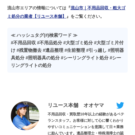
流山市エリアの情報については『
流山市｜不用品回収・粗大ゴ
ミ処分の業者【リユース本舗】
』をご覧ください。
≪ ハッシュタグ(#)検索ワード ≫
#不用品回収 #不用品処分 #大型ゴミ処分 #大型ゴミ片付
け #残置物撤去 #遺品整理 #生前整理 #引っ越し #照明器
具処分 #照明器具の処分 #シーリングライト処分 #シー
リングライトの処分
リユース本舗 オオヤマ
不用品回収・買取歴10年以上の経験があるベテ
ランスタッフ。お客様に対して心に響くわかり
やすいコミュニケーションを意識して日々業務
に励んでいます。遺品整理士・特殊清掃士の認