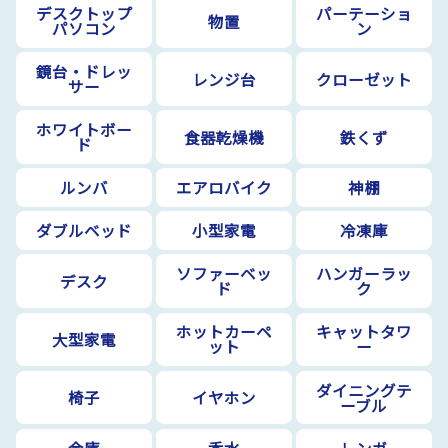
デスクトップ
パーテーショ
物置
パソコン
ン
鏡台・ドレッ
レンジ台
クローゼット
サー
ホワイトボー
食器乾燥機
鉄くず
ド
ルンバ
エアロバイク
神棚
ダブルベッド
小型家電
冷凍庫
ソファーベッ
ハンガーラッ
デスク
ド
ク
ホットカーペ
キャットタワ
大型家電
ット
ー
ダイニングテ
椅子
イヤホン
ーブル
金庫
香水
レンガ