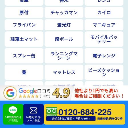
原付
チャッカマン
カイロ
フライパン
蛍光灯
マニキュア
モバイルバッ
珪藻土マット
段ボール
テリー
ランニングマ
スプレー缶
電子レンジ
シーン
ビーズクッショ
畳
マットレス
ン
ピアノ
衣類乾燥機
電動自転車
他社より1円でも高い
口コミ
場合はご相談ください！
(108件)
庭石
土
電化製品
0120-684-225
扇風機
洗濯機
物干し竿
24時間365日
24時間365日
9
20
-
25
営業時間:
時
時
最短
分ご相談・見積り無料!
LINE受付
メール受付
電子ピアノ・エ
座椅子
雛人形
レクトーン